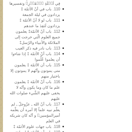
فِي لَيۡلَةِ ٱلۡقَدۡرِ﴾ وتفسیرها
110. باب في أنّ الأئمّة ‡
یزدادون في لیلة الجمعة
111. باب لو لا أنّ الأئمّة ‡
یزدادون لَنَفِدَ ما عندهم
112. باب أنّ الأئمّة‡ یعلمون
جمیع العلوم الّتي خرجت إلى
الملائکة والأنبیاء والرّسل‡
113. باب نادر فیه ذکر الغیب
114. باب أنّ الأئمّة ‡ إذا شاءوا
أن یعلموا عُلِّموا
115. باب أن الأئمّة ‡ یعلمون
متی یموتون وأنّهم لا یموتون إلا
باختیار منهم
116. باب أنّ الأئمّة ‡ یعلمون
علم ما کان وما یکون وأنّه لا
یخفی علیهم الشَّيء صلوات الله
علیهم
117. باب أنّ الله ـ عزّوجلّ ـ لم
یعلّم نبیه علماً إلا أمره أن یعلّمه
أمیرالمؤمنین و أنّه کان شریکه
في العلم
118. باب جهات علوم الأئمّة ‡