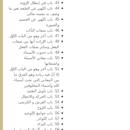
43. باب في‌ إبطال الرّؤیة
44. باب النّهي عن الصّفة بغیر ما
وصف به نفسه تعالی
45. باب النّهي عن الجسم
والصورة
46. باب صفات الذّات
47. باب آخر وهو من الباب الأوّل
48. باب الإراده أنها من صفات
الفعل وسائر صفات الفعل
49. باب حدوث الأسماء
50. باب معاني الأسماء
واشتقاتها
51. باب آخر وهو من الباب الأوّل
إلا أنّ فیه زیادة وهو الفرق ما
بین المعاني التي تحت أسماء
الله وأسماء المخلوقین
52. باب تأویل الصّمد
53. باب الحرکة والانتقال
54. باب العرش و الکرسی
55. باب الرّوح
56. باب جوامع التّوحید
57. اب النّوادر
58. باب البداء
59. باب في أنّه لا یکون شيء