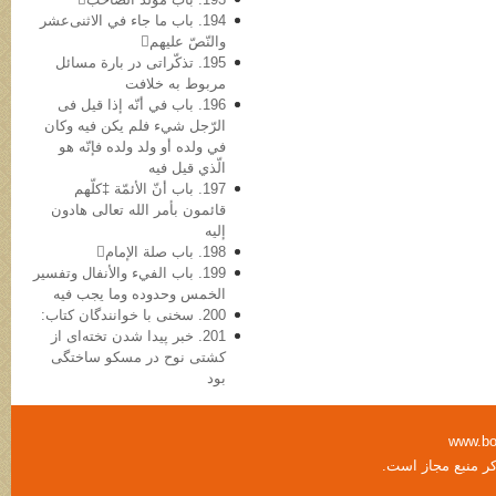
194. باب ما جاء في الاثنی‌عشر
والنّصّ علیهم
195. تذکّراتی در بارة مسائل
مربوط به خلافت
196. باب في أنّه إذا قیل فی
الرّجل شيء فلم یکن فیه وکان
في ولده أو ولد ولده فإنّه هو
الّذي قیل فیه
197. باب أنّ الأئمّة ‡کلّهم
قائمون بأمر الله تعالی هادون
إلیه
198. باب صلة الإمام
199. باب الفيء والأنفال وتفسیر
الخمس وحدوده وما یجب فیه
200. سخنی با خوانندگان کتاب:
201. خبر پیدا شدن تخته‌ای از
کشتی نوح در مسکو ساختگی
بود
www.bo
کر منبع مجاز است.