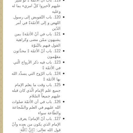
119. باب أن الأئمّة ‡ لو سُتِرَ
علیهم لأخبروا کلّ امريء بما له
وعلیه
120. باب التّفویض إلی رسول
اللهص و إلی الأئمّة‡ في أمر
الدّین
121. باب في أنّ الأئمّة‡ بمن
یشبهون ممّن مضی وکراهیة
القول فیهم بالنّبوّة
122. باب أنّ الأئمّة ‡ محدَّثون
مفهَّمون
123. باب فیه ذکر الأرواح الّتي
في الأئمّة ‡
124. باب الرّوح التي یسدِّد الله
بها الأئمّة ‡
125. باب وقت ما یعلم الإمام
جمیع علم الإمام الّذي کان قبله
علیهم جمیعاً السّلام
126. باب في أن الأئمّة صلوات
الله علیهم في العلم والشّجاعة
والطّاعة سواء
127. باب أنّ الإمام یعرف
الإمام الذي یکون من بعده وأنّ
قول الله تعالى: ﴿إِنَّ ٱللَّهَ