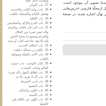
وتشدید الأمر علیه
یده) تصویر آن موجود است.
27. باب النّوادر
قل ازمجلّۀ فارسی «درس‌هایی
28. باب روایة الکتب والحدیث
وفضل الکتابة والتّمسّك بالكتب
صفحۀ 984 کتاب حاضر به­آن اشاره شده، در نسخۀ
29. باب التّقلید
30. باب البدع والرّأی والمقاییس
31. باب الرد إلی الکتاب والسنة
وإنّه لیس شيء من الحلال
والحرام وجمیع ما یحتاج الناس
إلیه إلا وقد جاء فیه کتاب أو سنة
32. باب اختلاف الحدیث
33. تأمّلی در مسألة «تقیّه»
34. باب الأخذ بالسّنّة وشواهد
الکتاب
35. کتاب التوحید - باب حدوث
العالم وإثبات المحدث
36. باب إطلاق القول بأنّه شيء
37. باب أنّه لا یعرف إلا به
38. باب أدنی المعرفة
39. باب المعبود
40. باب الکون والمکان
41. باب النِّسبة
42. باب النّهي عن الکلام في
الکیفیّة