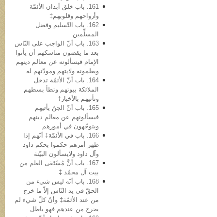
161. باب خلق أبدان الأئمّة
وأرواحهم وقلوبهم‡
162. باب التّسلیم وفضل
المسلِّمین
163. باب أنّ الواجب علی النّاس
بعد ما یقضون مناسکهم أن یأتوا
الإمام فیسألونه عن معالم دینهم
ویعلمونه ولایتهم ومودّتهم له
164. باب أنّ الأئمّة تدخل
الملائکة بیوتهم وتطأ بسطهم
وتأتیهم بالأخبار‡
165. باب أنّ الجنّ یأتیهم
فیسألونهم عن معالم دینهم
ویتوجّهون في أمورهم
166. باب في الأئمّة‡ أنّهم إذا
ظهر أمرهم حکموا بحکم داود
وآل داود ولایسألون البیّنة
167. باب أنَّ مُسْتَقَی العلم من
بیت آل محمّد ‡
168. باب أنّه لیس شيء من
الحقّ في ید النّاس إلاّ ما خرج
من عند الأئمّة‡ وأنّ کلّ شيء لم
یخرج من عندهم فهو باطل