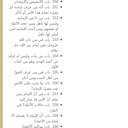
150. باب التّمحیص والإمتحان
151. باب أنّه من عرف إمامه لم
یضرّه تقدّم هذا الأمر أو تأخّر
152. باب من ادّعی الإمامة
ولیس لها بأهل ومن جحد الأئمّة
أو بعضهم ومن أثبت الإمامة لمن
لیس لها بأهل
153. باب في من دان الله
عزّوجل بغیر إمام من الله جل
جلاله
154. باب من مات ولیس له إمام
من أئمة الهدی وهو من الباب
الأوّل
155. باب في من عرف الحقّ
من أهل البیت ومن أنکر
156. باب ما یجب على النّاس
عند مضيّ الإمام
157. باب في أنّ الإمام متی
یعلم أنّ الأمر قد صار إلیه
158. باب حالات الأئمّة‡ في
السّنّ
159. باب أنّ الإمام لا یغسله إلا
إمام من الأئمة‡
160. باب موالید الأئمّة‡