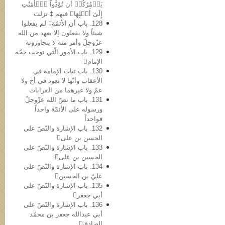
يَأۡمُرُكُمۡ أَن تُؤَدُّواْ ٱلۡأَمَٰنَٰتِ
إِلَىٰٓ أَهۡلِهَا﴾ فیهم ‡ نزلت
128. باب أن الأئمّة‡ لم یفعلوا
شیئاً ولا یفعلون إلا بعهد من الله
عزّوجلّ وأمر منه لا یتجاوزونه
129. باب الأمور الّتي توجب حجّة
الإمام
130. باب ثبات الإمامة في
الأعقاب وأنَّها لا تعود في أخ ولا
عمّ ولا غیرهما من القرابات
131. باب ما نصّ الله عزّوجلّ
ورسوله علی الأئمّة واحداً
فواحداً
132. باب الإشارة والنّصّ على
الحسن بن علی
133. باب الإشارة والنّصّ علی
الحسین بن علی
134. باب الإشارة والنّصّ علی
عليّ بن الحسین
135. باب الإشارة والنّصّ علی
أبي جعفر
136. باب الإشارة والنّصّ علی
أبي عبدالله جعفر بن محمّد
الصادق