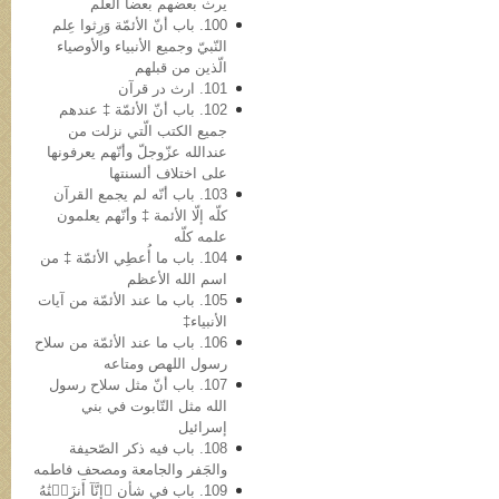
یرث بعضهم بعضاً العلم
100. باب أنّ الأئمّة وَرِثوا عِلم
النّبيّ وجمیع الأنبیاء والأوصیاء
الّذین من قبلهم
101. ارث در قرآن
102. باب أنّ الأئمّة ‡ عندهم
جمیع الکتب الّتي نزلت من
عندالله عزّوجلّ وأنّهم یعرفونها
علی اختلاف ألسنتها
103. باب أنّه لم یجمع القرآن
کلّه إلّا الأئمة ‡ وأنّهم یعلمون
علمه کلّه
104. باب ما أُعطِي الأئمّة ‡ من
اسم الله الأعظم
105. باب ما عند الأئمّة من آیات
الأنبیاء‡
106. باب ما عند الأئمّة من سلاح
رسول اللهص ومتاعه
107. باب أنّ مثل سلاح رسول
الله مثل التّابوت في بني
إسرائیل
108. باب فیه ذکر الصّحیفة
والجَفر والجامعة ومصحف فاطمه
109. باب في شأن ﴿إِنَّآ أَنزَلۡنَٰهُ