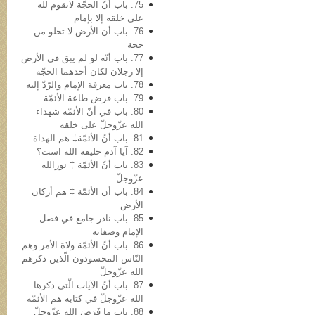
75. باب أنّ الحجّة لاتقوم لله
علی خلقه إلا بإمام
76. باب أن الأرض لا تخلو من
حجة
77. باب أنّه لو لم یبق في الأرض
إلا رجلان لکان أحدهما الحجّة
78. باب معرفة الإمام والرّدّ إلیه
79. باب فرض طاعة الأئمّة
80. باب في أنّ الأئمّة شهداء
الله عزّوجلّ على خلقه
81. باب أنّ الأئمّة‡ هم الهداة
82. آیا آدم خلیفه‌ الله است؟
83. باب أنّ الأئمّة ‡ نورالله
عزّوجلّ
84. باب أن الأئمّة ‡ هم أرکان
الأرض
85. باب نادر جامع في فضل
الإمام وصفاته
86. باب أنّ الأئمّة ولاة الأمر وهم
النّاس المحسودون الّذین ذکرهم
الله عزّوجلّ
87. باب أنّ الآیات الّتي ذکرها
الله عزّوجلّ في کتابه هم الأئمّة
88. باب ما فَرَضَ الله عزّوجلّ