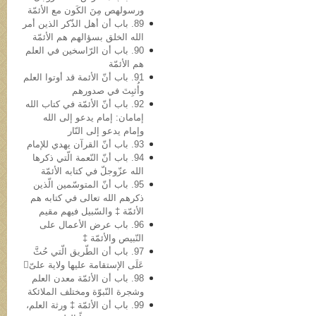
ورسولهص مِنَ الکَون مع الأئمّة
89. باب أن أهل الذّکر الذین أمر
الله الخلق بسؤالهم هم الأئمّة
90. باب أن الرّاسخین في العلم
هم الأئمّة
91. باب أنّ الأئمة قد أوتوا العلم
وأُثبِتَ في صدورهم
92. باب أنّ الأئمّة في کتاب الله
إمامان: إمام یدعو إلى الله
وإمام یدعو إلى النّار
93. باب أنّ القرآن یهدي للإمام
94. باب أنّ النّعمة الّتي ذکرها
الله عزّوجلّ في کتابه الأئمّة
95. باب أنّ المتوسّمین الّذین
ذکرهم الله تعالى في کتابه هم
الأئمّة ‡ والسّبیل فیهم مقیم
96. باب عرض الأعمال علی
النّبيص والأئمّة ‡
97. باب أن الطّریق الّتي حُثَّ
عَلَی الإستقامة علیها ولایة علیّ
98. باب أن الأئمّة معدن العلم
وشجرة النّبوّة ومختلف الملائکة
99. باب أن الأئمّة ‡ ورثة العلم،