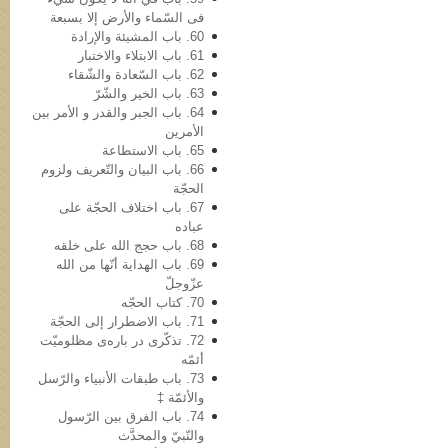
فی السّماء والأرض إلا بسبعة
60. باب المشیئة والإرادة
61. باب الابتلاء والاختبار
62. باب السّعادة والشّقاء
63. باب الخیر والشّرّ
64. باب الجبر والقدر و الأمر بین
الأمرین
65. باب الاستطاعة
66. باب البیان والتّعریف ولزوم
الحجّة
67. باب اختلاف الحجّة على
عباده
68. باب حجج الله علی خلقه
69. باب الهدایة أنّها من الله
عزّوجلّ
70. کتاب الحجّه
71. باب الاضطرار إلى الحجّة
72. تذکّری در باره‌ی مظلومیّت
أئمّه
73. باب طبقات الأنبیاء والرّسل
والأئمّة ‡
74. باب الفرق بین الرّسول
والنّبيّ والمحدَّث