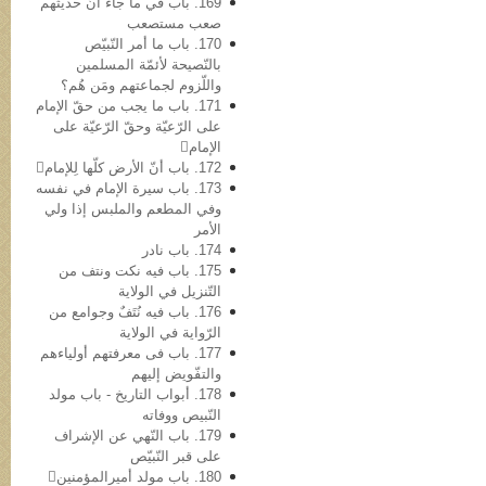
169. باب في ما جاء أنّ حدیثهم
صعب مستصعب
170. باب ما أمر النّبيّص
بالنّصیحة لأئمّة المسلمین
واللّزوم لجماعتهم ومَن هُم؟
171. باب ما یجب من حقّ الإمام
علی الرّعیّة وحقّ الرّعیّة علی
الإمام
172. باب أنّ الأرض کلّها لِلإمام
173. باب سیرة الإمام في نفسه
وفي المطعم والملبس إذا ولي
الأمر
174. باب نادر
175. باب فیه نکت ونتف من
التّنزیل في الولایة
176. باب فیه نُتَفٌ وجوامع من
الرّوایة في الولایة
177. باب فی معرفتهم أولیاءهم
والتفّویض إلیهم
178. أبواب التاریخ - باب مولد
النّبيص ووفاته
179. باب النّهي عن الإشراف
علی قبر النّبيّص
180. باب مولد أمیرالمؤمنین