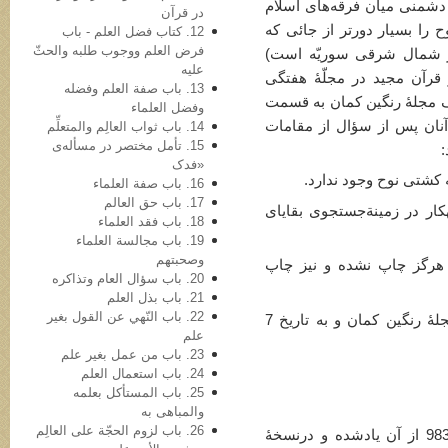
 دشمنی میان فرقه‌های اسلام
در قرآن
 را بسیار دورتر از جائی که
12. کتاب فضل العلم - باب
فرض العلم ووجوب طلبه والحثّ
ر شمال شرقی سوریّه است)
علیه
 قرآن مجید در مجلّۀ هفتگی
13. باب صفة العلم وفضله
ف مجلۀ رنگین کمان به قسمت
وفضل العلماء
ان پس از سؤال از مقامات
14. باب ثواب العالِم والمتعلِّم
15. تأمل مختصر در مسأله‌ی
:
«فدک
16. باب صفة العلماء
17. باب حق العالم
کار در زمینةجستجوی بقایای
18. باب فقد العلماء
19. باب مجالسة العلماء
وصحبتهم
وب هرگز چاپ نشده و نیز چاپ
20. باب سؤال العام وتذاکره
21. باب بذل العلم
22. باب النّهي عن القول بغیر
(شرح مفصّل این موضوع در شمارة 26 مجلۀ رنگین کمان و به تاریخ 7
علم
23. باب من عمل بغیر علم
24. باب استعمال العلم
25. باب المستأکل بعلمه
والمباهی به
26. باب لزوم الحجّة علی العالِم
[رونوشت اعلامیّۀ یک برگی که در صفحۀ 983 از آن یادشده و درنسخۀ