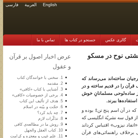
English
العربية
فارسی
ت
گالری عکس
جستجو در کتاب ها
تماس با ما
ز کشتی نوح در مسکو
عرض اخبار اصول بر قرآن
و عقول
1. سخنی با خوانندگان کتاب
یان ساخته‌اند می‌رساند که
2. مقدمه
قرآن را در قدیم ساخته و در
3. آشنایی با کتاب «کافی»
از ساده‌لوحی مسلمانانِ خوش
4. برخی از خصوصیات «کافی»
ستفاده‌ها ببرند.
5. هدف از تألیف این کتاب
6. حجّت و بیّنه در اسلام
که در آن اسم پنج تن‡ بوده و
7. چه باید کرد؟
ز قول سه نشریّة انگلیسی که
8. تذکّرات لازم
9. روش ما در مطالعه‌ی کافی
اتفاد نیزوب» اقتباس کرد‌اند
10. کتاب العقل والجهل
برخلاف راهنمائی‌های قرآن
11. علم غیب و معجزه و کرامت