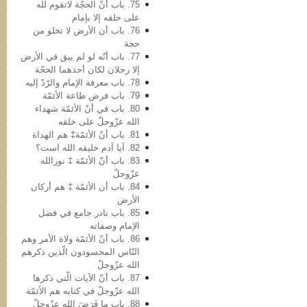
75. باب أنّ الحجّة لاتقوم لله
علی خلقه إلا بإمام
76. باب أن الأرض لا تخلو من
حجة
77. باب أنّه لو لم یبق في الأرض
إلا رجلان لکان أحدهما الحجّة
78. باب معرفة الإمام والرّدّ إلیه
79. باب فرض طاعة الأئمّة
80. باب في أنّ الأئمّة شهداء
الله عزّوجلّ على خلقه
81. باب أنّ الأئمّة‡ هم الهداة
82. آیا آدم خلیفه‌ الله است؟
83. باب أنّ الأئمّة ‡ نورالله
عزّوجلّ
84. باب أن الأئمّة ‡ هم أرکان
الأرض
85. باب نادر جامع في فضل
الإمام وصفاته
86. باب أنّ الأئمّة ولاة الأمر وهم
النّاس المحسودون الّذین ذکرهم
الله عزّوجلّ
87. باب أنّ الآیات الّتي ذکرها
الله عزّوجلّ في کتابه هم الأئمّة
88. باب ما فَرَضَ الله عزّوجلّ