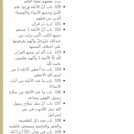
یرث بعضهم بعضاً العلم
100. باب أنّ الأئمّة وَرِثوا عِلم
النّبيّ وجمیع الأنبیاء والأوصیاء
الّذین من قبلهم
101. ارث در قرآن
102. باب أنّ الأئمّة ‡ عندهم
جمیع الکتب الّتي نزلت من
عندالله عزّوجلّ وأنّهم یعرفونها
علی اختلاف ألسنتها
103. باب أنّه لم یجمع القرآن
کلّه إلّا الأئمة ‡ وأنّهم یعلمون
علمه کلّه
104. باب ما أُعطِي الأئمّة ‡ من
اسم الله الأعظم
105. باب ما عند الأئمّة من آیات
الأنبیاء‡
106. باب ما عند الأئمّة من سلاح
رسول اللهص ومتاعه
107. باب أنّ مثل سلاح رسول
الله مثل التّابوت في بني
إسرائیل
108. باب فیه ذکر الصّحیفة
والجَفر والجامعة ومصحف فاطمه
109. باب في شأن ﴿إِنَّآ أَنزَلۡنَٰهُ