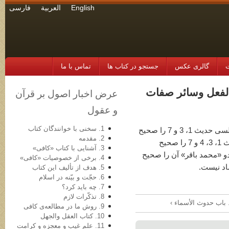
English
العربية
فارسی
ت
گالری عکس
جستجو در کتاب ها
تماس با ما
ت الفعل وسائر صفات
عرض اخبار اصول بر قرآن
و عقول
1. سخنی با خوانندگان کتاب
این باب مشتمل بر هفت حدیث است که مجلسی حدیث 1، 3 و 7 را صحیح
2. مقدمه
و حدیث چهارم را حسن و آقای بهبودی احادیث 1، 3، 4 و 7 را صحیح
3. آشنایی با کتاب «کافی»
و «محمد باقر» آن را صحیح
4. برخی از خصوصیات «کافی»
اد نیست.
5. هدف از تألیف این کتاب
6. حجّت و بیّنه در اسلام
7. چه باید کرد؟
8. تذکّرات لازم
9. روش ما در مطالعه‌ی کافی
10. کتاب العقل والجهل
11. علم غیب و معجزه و کرامت