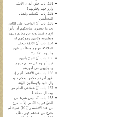
161. باب خلق أبدان الأئمّة
وأرواحهم وقلوبهم‡
162. باب التّسلیم وفضل
المسلِّمین
163. باب أنّ الواجب علی النّاس
بعد ما یقضون مناسکهم أن یأتوا
الإمام فیسألونه عن معالم دینهم
ویعلمونه ولایتهم ومودّتهم له
164. باب أنّ الأئمّة تدخل
الملائکة بیوتهم وتطأ بسطهم
وتأتیهم بالأخبار‡
165. باب أنّ الجنّ یأتیهم
فیسألونهم عن معالم دینهم
ویتوجّهون في أمورهم
166. باب في الأئمّة‡ أنّهم إذا
ظهر أمرهم حکموا بحکم داود
وآل داود ولایسألون البیّنة
167. باب أنَّ مُسْتَقَی العلم من
بیت آل محمّد ‡
168. باب أنّه لیس شيء من
الحقّ في ید النّاس إلاّ ما خرج
من عند الأئمّة‡ وأنّ کلّ شيء لم
یخرج من عندهم فهو باطل