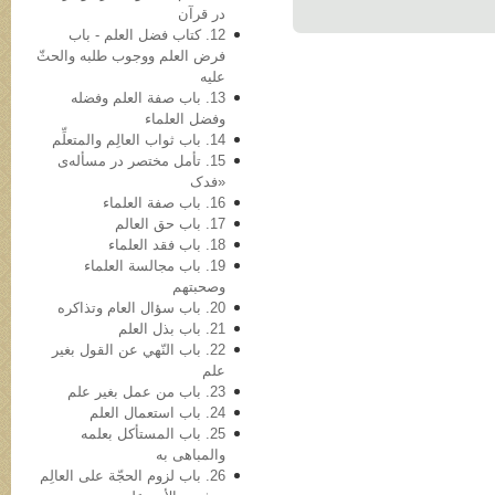
در قرآن
12. کتاب فضل العلم - باب
فرض العلم ووجوب طلبه والحثّ
علیه
13. باب صفة العلم وفضله
وفضل العلماء
14. باب ثواب العالِم والمتعلِّم
15. تأمل مختصر در مسأله‌ی
«فدک
16. باب صفة العلماء
17. باب حق العالم
18. باب فقد العلماء
19. باب مجالسة العلماء
وصحبتهم
20. باب سؤال العام وتذاکره
21. باب بذل العلم
22. باب النّهي عن القول بغیر
علم
23. باب من عمل بغیر علم
24. باب استعمال العلم
25. باب المستأکل بعلمه
والمباهی به
26. باب لزوم الحجّة علی العالِم