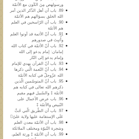
ورسولهص مِنَ الکَون مع الأئمّة
89. باب أن أهل الذّکر الذین أمر
الله الخلق بسؤالهم هم الأئمّة
90. باب أن الرّاسخین في العلم
هم الأئمّة
91. باب أنّ الأئمة قد أوتوا العلم
وأُثبِتَ في صدورهم
92. باب أنّ الأئمّة في کتاب الله
إمامان: إمام یدعو إلى الله
وإمام یدعو إلى النّار
93. باب أنّ القرآن یهدي للإمام
94. باب أنّ النّعمة الّتي ذکرها
الله عزّوجلّ في کتابه الأئمّة
95. باب أنّ المتوسّمین الّذین
ذکرهم الله تعالى في کتابه هم
الأئمّة ‡ والسّبیل فیهم مقیم
96. باب عرض الأعمال علی
النّبيص والأئمّة ‡
97. باب أن الطّریق الّتي حُثَّ
عَلَی الإستقامة علیها ولایة علیّ
98. باب أن الأئمّة معدن العلم
وشجرة النّبوّة ومختلف الملائکة
99. باب أن الأئمّة ‡ ورثة العلم،