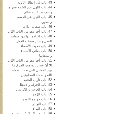
43. باب في‌ إبطال الرّؤیة
44. باب النّهي عن الصّفة بغیر ما
وصف به نفسه تعالی
45. باب النّهي عن الجسم
والصورة
46. باب صفات الذّات
47. باب آخر وهو من الباب الأوّل
48. باب الإراده أنها من صفات
الفعل وسائر صفات الفعل
49. باب حدوث الأسماء
50. باب معاني الأسماء
واشتقاتها
51. باب آخر وهو من الباب الأوّل
إلا أنّ فیه زیادة وهو الفرق ما
بین المعاني التي تحت أسماء
الله وأسماء المخلوقین
52. باب تأویل الصّمد
53. باب الحرکة والانتقال
54. باب العرش و الکرسی
55. باب الرّوح
56. باب جوامع التّوحید
57. اب النّوادر
58. باب البداء
59. باب في أنّه لا یکون شيء