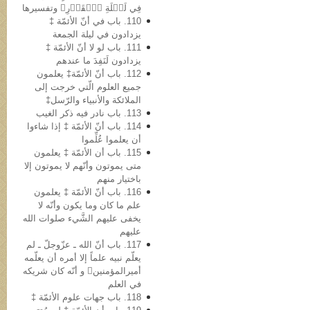
فِي لَيۡلَةِ ٱلۡقَدۡرِ﴾ وتفسیرها
110. باب في أنّ الأئمّة ‡
یزدادون في لیلة الجمعة
111. باب لو لا أنّ الأئمّة ‡
یزدادون لَنَفِدَ ما عندهم
112. باب أنّ الأئمّة‡ یعلمون
جمیع العلوم الّتي خرجت إلى
الملائکة والأنبیاء والرّسل‡
113. باب نادر فیه ذکر الغیب
114. باب أنّ الأئمّة ‡ إذا شاءوا
أن یعلموا عُلِّموا
115. باب أن الأئمّة ‡ یعلمون
متی یموتون وأنّهم لا یموتون إلا
باختیار منهم
116. باب أنّ الأئمّة ‡ یعلمون
علم ما کان وما یکون وأنّه لا
یخفی علیهم الشَّيء صلوات الله
علیهم
117. باب أنّ الله ـ عزّوجلّ ـ لم
یعلّم نبیه علماً إلا أمره أن یعلّمه
أمیرالمؤمنین و أنّه کان شریکه
في العلم
118. باب جهات علوم الأئمّة ‡