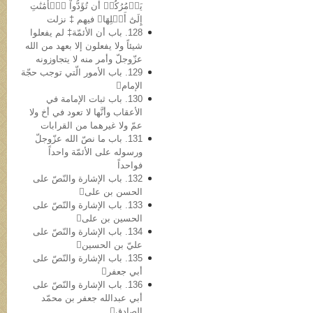
يَأۡمُرُكُمۡ أَن تُؤَدُّواْ ٱلۡأَمَٰنَٰتِ
إِلَىٰٓ أَهۡلِهَا﴾ فیهم ‡ نزلت
128. باب أن الأئمّة‡ لم یفعلوا
شیئاً ولا یفعلون إلا بعهد من الله
عزّوجلّ وأمر منه لا یتجاوزونه
129. باب الأمور الّتي توجب حجّة
الإمام
130. باب ثبات الإمامة في
الأعقاب وأنَّها لا تعود في أخ ولا
عمّ ولا غیرهما من القرابات
131. باب ما نصّ الله عزّوجلّ
ورسوله علی الأئمّة واحداً
فواحداً
132. باب الإشارة والنّصّ على
الحسن بن علی
133. باب الإشارة والنّصّ علی
الحسین بن علی
134. باب الإشارة والنّصّ علی
عليّ بن الحسین
135. باب الإشارة والنّصّ علی
أبي جعفر
136. باب الإشارة والنّصّ علی
أبي عبدالله جعفر بن محمّد
الصادق