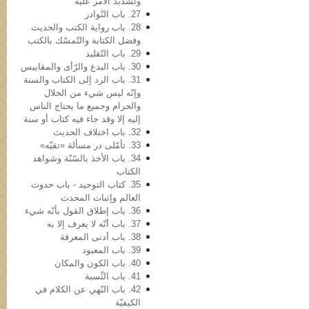
وتشدید الأمر علیه
27. باب النّوادر
28. باب روایة الکتب والحدیث
وفضل الکتابة والتّمسّك بالكتب
29. باب التّقلید
30. باب البدع والرّأی والمقاییس
31. باب الرد إلی الکتاب والسنة
وإنّه لیس شيء من الحلال
والحرام وجمیع ما یحتاج الناس
إلیه إلا وقد جاء فیه کتاب أو سنة
32. باب اختلاف الحدیث
33. تأمّلی در مسألة «تقیّه»
34. باب الأخذ بالسّنّة وشواهد
الکتاب
35. کتاب التوحید - باب حدوث
العالم وإثبات المحدث
36. باب إطلاق القول بأنّه شيء
37. باب أنّه لا یعرف إلا به
38. باب أدنی المعرفة
39. باب المعبود
40. باب الکون والمکان
41. باب النِّسبة
42. باب النّهي عن الکلام في
الکیفیّة