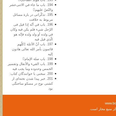
194. باب ما جاء في الاثنی‌عشر
والنّصّ علیهم
195. تذکّراتی در بارة مسائل
مربوط به خلافت
196. باب في أنّه إذا قیل فی
الرّجل شيء فلم یکن فیه وکان
في ولده أو ولد ولده فإنّه هو
الّذي قیل فیه
197. باب أنّ الأئمّة ‡کلّهم
قائمون بأمر الله تعالی هادون
إلیه
198. باب صلة الإمام
199. باب الفيء والأنفال وتفسیر
الخمس وحدوده وما یجب فیه
200. سخنی با خوانندگان کتاب:
201. خبر پیدا شدن تخته‌ای از
کشتی نوح در مسکو ساختگی
بود
www.bo
کر منبع مجاز است.