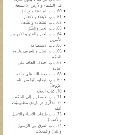
فی السّماء والأرض إلا بسبعة
60. باب المشیئة والإرادة
61. باب الابتلاء والاختبار
62. باب السّعادة والشّقاء
63. باب الخیر والشّرّ
64. باب الجبر والقدر و الأمر بین
الأمرین
65. باب الاستطاعة
66. باب البیان والتّعریف ولزوم
الحجّة
67. باب اختلاف الحجّة على
عباده
68. باب حجج الله علی خلقه
69. باب الهدایة أنّها من الله
عزّوجلّ
70. کتاب الحجّه
71. باب الاضطرار إلى الحجّة
72. تذکّری در باره‌ی مظلومیّت
أئمّه
73. باب طبقات الأنبیاء والرّسل
والأئمّة ‡
74. باب الفرق بین الرّسول
والنّبيّ والمحدَّث