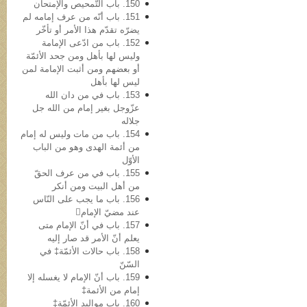
150. باب التّمحیص والإمتحان
151. باب أنّه من عرف إمامه لم
یضرّه تقدّم هذا الأمر أو تأخّر
152. باب من ادّعی الإمامة
ولیس لها بأهل ومن جحد الأئمّة
أو بعضهم ومن أثبت الإمامة لمن
لیس لها بأهل
153. باب في من دان الله
عزّوجل بغیر إمام من الله جل
جلاله
154. باب من مات ولیس له إمام
من أئمة الهدی وهو من الباب
الأوّل
155. باب في من عرف الحقّ
من أهل البیت ومن أنکر
156. باب ما یجب على النّاس
عند مضيّ الإمام
157. باب في أنّ الإمام متی
یعلم أنّ الأمر قد صار إلیه
158. باب حالات الأئمّة‡ في
السّنّ
159. باب أنّ الإمام لا یغسله إلا
إمام من الأئمة‡
160. باب موالید الأئمّة‡