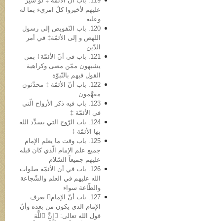
119. باب أن الأئمّة ‡ لو سُتِرَ
علیهم لأخبروا کلّ امريء بما له
وعلیه
120. باب التّفویض إلی رسول
اللهص و إلی الأئمّة‡ في أمر
الدّین
121. باب في أنّ الأئمّة‡ بمن
یشبهون ممّن مضی وکراهیة
القول فیهم بالنّبوّة
122. باب أنّ الأئمّة ‡ محدَّثون
مفهَّمون
123. باب فیه ذکر الأرواح الّتي
في الأئمّة ‡
124. باب الرّوح التي یسدِّد الله
بها الأئمّة ‡
125. باب وقت ما یعلم الإمام
جمیع علم الإمام الّذي کان قبله
علیهم جمیعاً السّلام
126. باب في أن الأئمّة صلوات
الله علیهم في العلم والشّجاعة
والطّاعة سواء
127. باب أنّ الإمام یعرف
الإمام الذي یکون من بعده وأنّ
قول الله تعالى: ﴿إِنَّ ٱللَّهَ