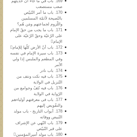
169. باب في ما جاء أنّ حدیثهم
صعب مستصعب
170. باب ما أمر النّبيّص
بالنّصیحة لأئمّة المسلمین
واللّزوم لجماعتهم ومَن هُم؟
171. باب ما یجب من حقّ الإمام
علی الرّعیّة وحقّ الرّعیّة علی
الإمام
172. باب أنّ الأرض کلّها لِلإمام
173. باب سیرة الإمام في نفسه
وفي المطعم والملبس إذا ولي
الأمر
174. باب نادر
175. باب فیه نکت ونتف من
التّنزیل في الولایة
176. باب فیه نُتَفٌ وجوامع من
الرّوایة في الولایة
177. باب فی معرفتهم أولیاءهم
والتفّویض إلیهم
178. أبواب التاریخ - باب مولد
النّبيص ووفاته
179. باب النّهي عن الإشراف
علی قبر النّبيّص
180. باب مولد أمیرالمؤمنین