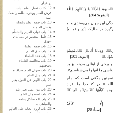
در قرآن
12. کتاب فضل العلم - باب
َوٰةِ ٱلدُّنۡيَا وَيُشۡهِدُ ٱللَّهَ
فرض العلم ووجوب طلبه والحثّ
[البقرة: 204]
علیه
13. باب صفة العلم وفضله
ی این جهان می‌پسندی و او
وفضل العلماء
یرد در ­حالی­که [در واقع او]
14. باب ثواب العالِم والمتعلِّم
15. تأمل مختصر در مسأله‌ی
«فدک
16. باب صفة العلماء
ُونَۖ وَمِنۡ أَهۡلِ ٱلۡمَدِينَةِ
17. باب حق العالم
18. باب فقد العلماء
نَعۡلَمُهُمۡ﴾ [التوبة: 101]
19. باب مجالسة العلماء
و برخی از اهالی مدینه نیز بر
وصحبتهم
‌شناسی ما آنها را می‌شناسیم».
20. باب سؤال العام وتذاکره
21. باب بذل العلم
مچنین مدّعی است که امام
22. باب النّهي عن القول بغیر
له
= در کتاب­خدا ما افراد
علم
23. باب من عمل بغیر علم
يَٰٓأَيُّهَا ٱلنَّاسُ﴾ یا ﴿بَيَانٞ
24. باب استعمال العلم
25. باب المستأکل بعلمه
ِلَّا كَآفَّةٗ
والمباهی به
26. باب لزوم الحجّة علی العالِم
 28]