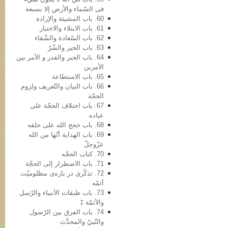
فی السّماء والأرض إلا بسبعة
60. باب المشیئة والإرادة
61. باب الابتلاء والاختبار
62. باب السّعادة والشّقاء
63. باب الخیر والشّرّ
64. باب الجبر والقدر و الأمر بین
الأمرین
65. باب الاستطاعة
66. باب البیان والتّعریف ولزوم
الحجّة
67. باب اختلاف الحجّة على
عباده
68. باب حجج الله علی خلقه
69. باب الهدایة أنّها من الله
عزّوجلّ
70. کتاب الحجّه
71. باب الاضطرار إلى الحجّة
72. تذکّری در باره‌ی مظلومیّت
أئمّه
73. باب طبقات الأنبیاء والرّسل
والأئمّة ‡
74. باب الفرق بین الرّسول
والنّبيّ والمحدَّث