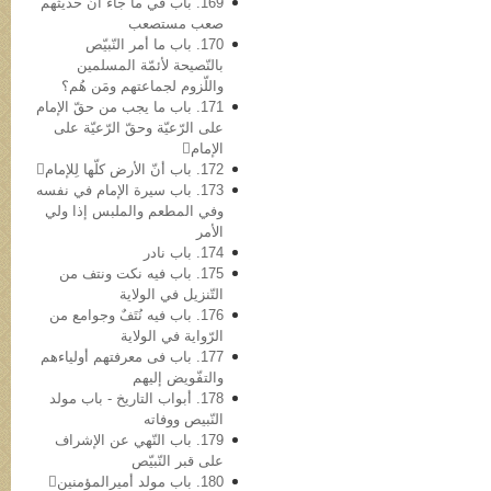
169. باب في ما جاء أنّ حدیثهم
صعب مستصعب
170. باب ما أمر النّبيّص
بالنّصیحة لأئمّة المسلمین
واللّزوم لجماعتهم ومَن هُم؟
171. باب ما یجب من حقّ الإمام
علی الرّعیّة وحقّ الرّعیّة علی
الإمام
172. باب أنّ الأرض کلّها لِلإمام
173. باب سیرة الإمام في نفسه
وفي المطعم والملبس إذا ولي
الأمر
174. باب نادر
175. باب فیه نکت ونتف من
التّنزیل في الولایة
176. باب فیه نُتَفٌ وجوامع من
الرّوایة في الولایة
177. باب فی معرفتهم أولیاءهم
والتفّویض إلیهم
178. أبواب التاریخ - باب مولد
النّبيص ووفاته
179. باب النّهي عن الإشراف
علی قبر النّبيّص
180. باب مولد أمیرالمؤمنین