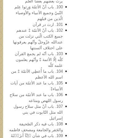
یرث بعضهم بعضاً العلم
100. باب أنّ الأئمّة وَرِثوا عِلم
النّبيّ وجمیع الأنبیاء والأوصیاء
الّذین من قبلهم
101. ارث در قرآن
102. باب أنّ الأئمّة ‡ عندهم
جمیع الکتب الّتي نزلت من
عندالله عزّوجلّ وأنّهم یعرفونها
علی اختلاف ألسنتها
103. باب أنّه لم یجمع القرآن
کلّه إلّا الأئمة ‡ وأنّهم یعلمون
علمه کلّه
104. باب ما أُعطِي الأئمّة ‡ من
اسم الله الأعظم
105. باب ما عند الأئمّة من آیات
الأنبیاء‡
106. باب ما عند الأئمّة من سلاح
رسول اللهص ومتاعه
107. باب أنّ مثل سلاح رسول
الله مثل التّابوت في بني
إسرائیل
108. باب فیه ذکر الصّحیفة
والجَفر والجامعة ومصحف فاطمه
109. باب في شأن ﴿إِنَّآ أَنزَلۡنَٰهُ