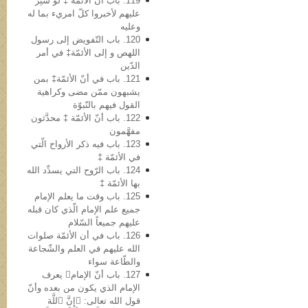
119. باب أن الأئمّة ‡ لو سُتِرَ
علیهم لأخبروا کلّ امريء بما له
وعلیه
120. باب التّفویض إلی رسول
اللهص و إلی الأئمّة‡ في أمر
الدّین
121. باب في أنّ الأئمّة‡ بمن
یشبهون ممّن مضی وکراهیة
القول فیهم بالنّبوّة
122. باب أنّ الأئمّة ‡ محدَّثون
مفهَّمون
123. باب فیه ذکر الأرواح الّتي
في الأئمّة ‡
124. باب الرّوح التي یسدِّد الله
بها الأئمّة ‡
125. باب وقت ما یعلم الإمام
جمیع علم الإمام الّذي کان قبله
علیهم جمیعاً السّلام
126. باب في أن الأئمّة صلوات
الله علیهم في العلم والشّجاعة
والطّاعة سواء
127. باب أنّ الإمام یعرف
الإمام الذي یکون من بعده وأنّ
قول الله تعالى: ﴿إِنَّ ٱللَّهَ