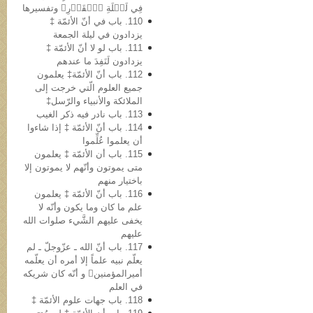
فِي لَيۡلَةِ ٱلۡقَدۡرِ﴾ وتفسیرها
110. باب في أنّ الأئمّة ‡
یزدادون في لیلة الجمعة
111. باب لو لا أنّ الأئمّة ‡
یزدادون لَنَفِدَ ما عندهم
112. باب أنّ الأئمّة‡ یعلمون
جمیع العلوم الّتي خرجت إلى
الملائکة والأنبیاء والرّسل‡
113. باب نادر فیه ذکر الغیب
114. باب أنّ الأئمّة ‡ إذا شاءوا
أن یعلموا عُلِّموا
115. باب أن الأئمّة ‡ یعلمون
متی یموتون وأنّهم لا یموتون إلا
باختیار منهم
116. باب أنّ الأئمّة ‡ یعلمون
علم ما کان وما یکون وأنّه لا
یخفی علیهم الشَّيء صلوات الله
علیهم
117. باب أنّ الله ـ عزّوجلّ ـ لم
یعلّم نبیه علماً إلا أمره أن یعلّمه
أمیرالمؤمنین و أنّه کان شریکه
في العلم
118. باب جهات علوم الأئمّة ‡