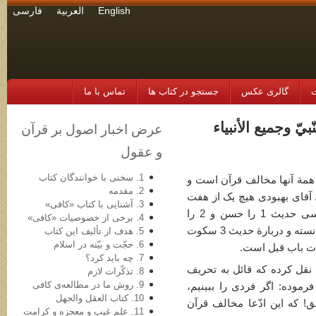
English
العربية
فارسی
ت
گالری عکس
جستجو در کتاب ها
تماس با ما
لنّبيّ وجمیع الأنبیاء
عرض اخبار اصول بر قرآن
و عقول
1. سخنی با خوانندگان کتاب
 همة آنها مخالف قرآن است و
2. مقدمه
د. آقای بهبودی هیچ یک از هفت
3. آشنایی با کتاب «کافی»
روایت این باب را صحیح ندانسته امّا مجلسی حدیث 1 را حسن و 2 را
4. برخی از خصوصیات «کافی»
ضعیف و 4 و 5 و 6 را صحیح و 7 را مجهول دانسته و دربارة حدیث 3 سکوت
5. هدف از تألیف این کتاب
6. حجّت و بیّنه در اسلام
ات باب قبل است.
7. چه باید کرد؟
 نقل کرده که قائل به تحریف
8. تذکّرات لازم
9. روش ما در مطالعه‌ی کافی
آن است! و مدّعی است که امام رضاu فرموده: اگر فردی را ببینیم،
10. کتاب العقل والجهل
ق! که این ادّعا مخالف قرآن
11. علم غیب و معجزه و کرامت