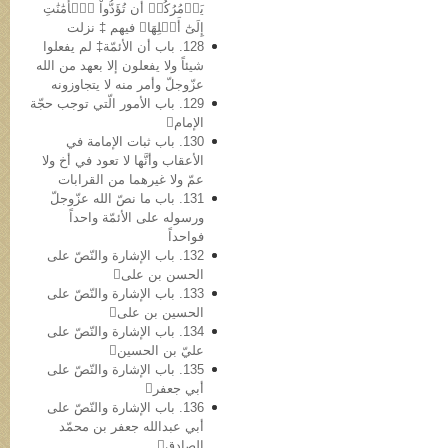
يَأۡمُرُكُمۡ أَن تُؤَدُّواْ ٱلۡأَمَٰنَٰتِ
إِلَىٰٓ أَهۡلِهَا﴾ فیهم ‡ نزلت
128. باب أن الأئمّة‡ لم یفعلوا
شیئاً ولا یفعلون إلا بعهد من الله
عزّوجلّ وأمر منه لا یتجاوزونه
129. باب الأمور الّتي توجب حجّة
الإمام
130. باب ثبات الإمامة في
الأعقاب وأنَّها لا تعود في أخ ولا
عمّ ولا غیرهما من القرابات
131. باب ما نصّ الله عزّوجلّ
ورسوله علی الأئمّة واحداً
فواحداً
132. باب الإشارة والنّصّ على
الحسن بن علی
133. باب الإشارة والنّصّ علی
الحسین بن علی
134. باب الإشارة والنّصّ علی
عليّ بن الحسین
135. باب الإشارة والنّصّ علی
أبي جعفر
136. باب الإشارة والنّصّ علی
أبي عبدالله جعفر بن محمّد
الصادق