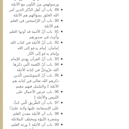
ورسولهص مِنَ الکَون مع الأئمّة
89. باب أن أهل الذّکر الذین أمر
الله الخلق بسؤالهم هم الأئمّة
90. باب أن الرّاسخین في العلم
هم الأئمّة
91. باب أنّ الأئمة قد أوتوا العلم
وأُثبِتَ في صدورهم
92. باب أنّ الأئمّة في کتاب الله
إمامان: إمام یدعو إلى الله
وإمام یدعو إلى النّار
93. باب أنّ القرآن یهدي للإمام
94. باب أنّ النّعمة الّتي ذکرها
الله عزّوجلّ في کتابه الأئمّة
95. باب أنّ المتوسّمین الّذین
ذکرهم الله تعالى في کتابه هم
الأئمّة ‡ والسّبیل فیهم مقیم
96. باب عرض الأعمال علی
النّبيص والأئمّة ‡
97. باب أن الطّریق الّتي حُثَّ
عَلَی الإستقامة علیها ولایة علیّ
98. باب أن الأئمّة معدن العلم
وشجرة النّبوّة ومختلف الملائکة
99. باب أن الأئمّة ‡ ورثة العلم،