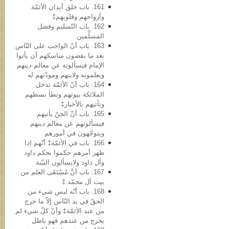
161. باب خلق أبدان الأئمّة
وأرواحهم وقلوبهم‡
162. باب التّسلیم وفضل
المسلِّمین
163. باب أنّ الواجب علی النّاس
بعد ما یقضون مناسکهم أن یأتوا
الإمام فیسألونه عن معالم دینهم
ویعلمونه ولایتهم ومودّتهم له
164. باب أنّ الأئمّة تدخل
الملائکة بیوتهم وتطأ بسطهم
وتأتیهم بالأخبار‡
165. باب أنّ الجنّ یأتیهم
فیسألونهم عن معالم دینهم
ویتوجّهون في أمورهم
166. باب في الأئمّة‡ أنّهم إذا
ظهر أمرهم حکموا بحکم داود
وآل داود ولایسألون البیّنة
167. باب أنَّ مُسْتَقَی العلم من
بیت آل محمّد ‡
168. باب أنّه لیس شيء من
الحقّ في ید النّاس إلاّ ما خرج
من عند الأئمّة‡ وأنّ کلّ شيء لم
یخرج من عندهم فهو باطل