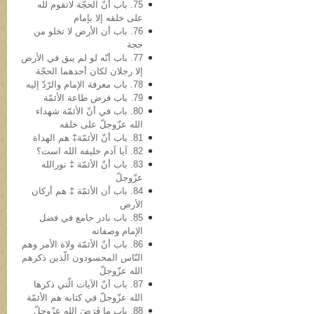
75. باب أنّ الحجّة لاتقوم لله
علی خلقه إلا بإمام
76. باب أن الأرض لا تخلو من
حجة
77. باب أنّه لو لم یبق في الأرض
إلا رجلان لکان أحدهما الحجّة
78. باب معرفة الإمام والرّدّ إلیه
79. باب فرض طاعة الأئمّة
80. باب في أنّ الأئمّة شهداء
الله عزّوجلّ على خلقه
81. باب أنّ الأئمّة‡ هم الهداة
82. آیا آدم خلیفه‌ الله است؟
83. باب أنّ الأئمّة ‡ نورالله
عزّوجلّ
84. باب أن الأئمّة ‡ هم أرکان
الأرض
85. باب نادر جامع في فضل
الإمام وصفاته
86. باب أنّ الأئمّة ولاة الأمر وهم
النّاس المحسودون الّذین ذکرهم
الله عزّوجلّ
87. باب أنّ الآیات الّتي ذکرها
الله عزّوجلّ في کتابه هم الأئمّة
88. باب ما فَرَضَ الله عزّوجلّ