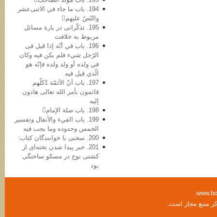
194. باب ما جاء في الاثنی‌عشر
والنّصّ علیهم
195. تذکّراتی در بارة مسائل
مربوط به خلافت
196. باب في أنّه إذا قیل فی
الرّجل شيء فلم یکن فیه وکان
في ولده أو ولد ولده فإنّه هو
الّذي قیل فیه
197. باب أنّ الأئمّة ‡کلّهم
قائمون بأمر الله تعالی هادون
إلیه
198. باب صلة الإمام
199. باب الفيء والأنفال وتفسیر
الخمس وحدوده وما یجب فیه
200. سخنی با خوانندگان کتاب:
201. خبر پیدا شدن تخته‌ای از
کشتی نوح در مسکو ساختگی
بود
www.bo
کر منبع مجاز است.