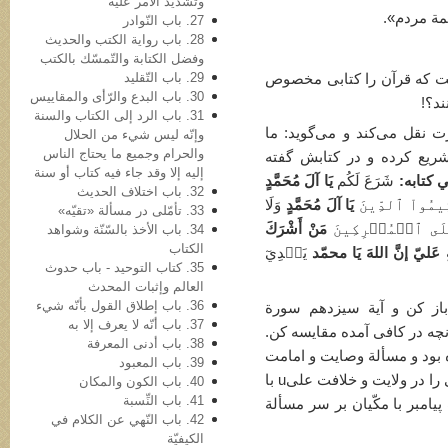
وتشدید الأمر علیه
همة مردم».
27. باب النّوادر
28. باب روایة الکتب والحدیث
وفضل الکتابة والتّمسّك بالكتب
29. باب التّقلید
ست که قرآن را کتابی مخصوص
30. باب البدع والرّأی والمقاییس
ند؟!
31. باب الرد إلی الکتاب والسنة
ت نقل می‌کند و می‌گوید: ما
وإنّه لیس شيء من الحلال
والحرام وجمیع ما یحتاج الناس
ریع کرده و در کتابش گفته
إلیه إلا وقد جاء فیه کتاب أو سنة
ي کتابه:
شَرَعَ لَكُم
یَا آلَ مُحَمَّدٍ
32. باب اختلاف الحدیث
قِيمُواْ ٱلدِّينَ
یَا آلَ مُحَمَّدٍ
وَلَا
33. تأمّلی در مسألة «تقیّه»
َلَى ٱلۡمُشۡرِكِينَ
مَنْ أَشْرَكَ
34. باب الأخذ بالسّنّة وشواهد
الکتاب
ةِ عَليّ إنَّ اللهَ یَا محمّد
يَهۡدِيٓ
35. کتاب التوحید - باب حدوث
العالم وإثبات المحدث
36. باب إطلاق القول بأنّه شيء
از کن و آیة سیزدهم سورة
37. باب أنّه لا یعرف إلا به
آنچه در کافی آمده مقایسه کن.
38. باب أدنی المعرفة
 ازدواج نکرده بود و مسألة وصایت و امامت
39. باب المعبود
به هیچ وجه مطرح نبود تا مشرکین مکّه کسی را در ولایت و خلافت علیu با
40. باب الکون والمکان
41. باب النِّسبة
پیامبر با مکّیان بر سر مسألة
42. باب النّهي عن الکلام في
الکیفیّة