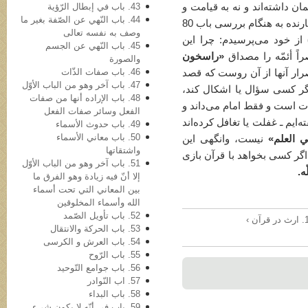
43. باب في‌ إبطال الرّؤیة
مان داشته‌اند و نه به قیامت و
44. باب النّهي عن الصّفة بغیر ما
ارنده به هنگام بررسی باب 80
وصف به نفسه تعالی
)
از خود می‌پرسیدم: چرا این
45. باب النّهي عن الجسم
راً أئمّه را مصداق
«راسخون
والصورة
46. باب صفات الذّات
صرار آنها از آن روست که قصد
47. باب آخر وهو من الباب الأوّل
اگر کسی سؤال یا اشکال کند،
48. باب الإراده أنها من صفات
آیات است و فقط امام می‌داند و
الفعل وسائر صفات الفعل
ه‌ایم ـ غفلت یا تغافل کرده‌اند
49. باب حدوث الأسماء
50. باب معاني الأسماء
 العلم»
نیست، وانگهی این
واشتقاتها
اگر کسی بخواهد با قرآن بازی
51. باب آخر وهو من الباب الأوّل
ّه
.
إلا أنّ فیه زیادة وهو الفرق ما
بین المعاني التي تحت أسماء
الله وأسماء المخلوقین
52. باب تأویل الصّمد
آن ›
53. باب الحرکة والانتقال
54. باب العرش و الکرسی
55. باب الرّوح
56. باب جوامع التّوحید
57. اب النّوادر
58. باب البداء
59. باب في أنّه لا یکون شيء