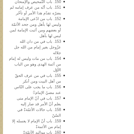
150. باب التّمحیص والإمتحان
151. باب أنّه من عرف إمامه لم
یضرّه تقدّم هذا الأمر أو تأخّر
152. باب من ادّعی الإمامة
ولیس لها بأهل ومن جحد الأئمّة
أو بعضهم ومن أثبت الإمامة لمن
لیس لها بأهل
153. باب في من دان الله
عزّوجل بغیر إمام من الله جل
جلاله
154. باب من مات ولیس له إمام
من أئمة الهدی وهو من الباب
الأوّل
155. باب في من عرف الحقّ
من أهل البیت ومن أنکر
156. باب ما یجب على النّاس
عند مضيّ الإمام
157. باب في أنّ الإمام متی
یعلم أنّ الأمر قد صار إلیه
158. باب حالات الأئمّة‡ في
السّنّ
159. باب أنّ الإمام لا یغسله إلا
إمام من الأئمة‡
160. باب موالید الأئمّة‡