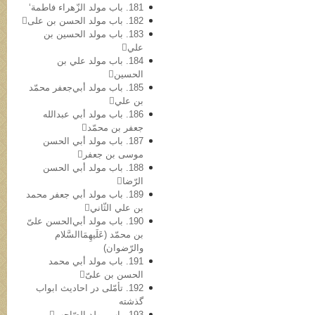
181. باب مولد الزّهراء فاطمة‘
182. باب مولد الحسن بن علی
183. باب مولد الحسین بن
علي
184. باب مولد علي بن
الحسین
185. باب مولد أبي‌جعفر محمّد
بن علي
186. باب مولد أبي عبدالله
جعفر بن محمّد
187. باب مولد أبي الحسن
موسی بن جعفر
188. باب مولد أبي الحسن
الرّضا
189. باب مولد أبي جعفر محمد
بن علي الثّاني
190. باب مولد أبي‌الحسن علیّ
بن محمّد (عَلَیهِمَاالسَّلام
والرّضوان)
191. باب مولد أبي محمد
الحسن بن علیّ
192. تأمّلی در احادیث ابواب
گذشته
193. باب مولد الصّاحب