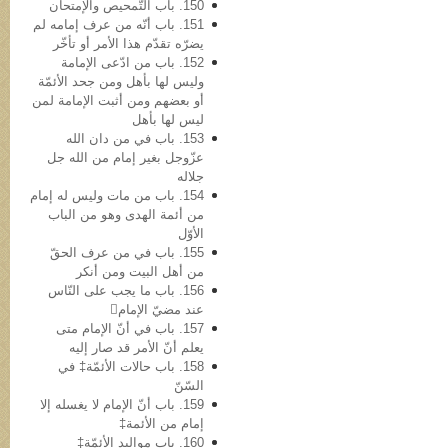
150. باب التّمحیص والإمتحان
151. باب أنّه من عرف إمامه لم
یضرّه تقدّم هذا الأمر أو تأخّر
152. باب من ادّعی الإمامة
ولیس لها بأهل ومن جحد الأئمّة
أو بعضهم ومن أثبت الإمامة لمن
لیس لها بأهل
153. باب في من دان الله
عزّوجل بغیر إمام من الله جل
جلاله
154. باب من مات ولیس له إمام
من أئمة الهدی وهو من الباب
الأوّل
155. باب في من عرف الحقّ
من أهل البیت ومن أنکر
156. باب ما یجب على النّاس
عند مضيّ الإمام
157. باب في أنّ الإمام متی
یعلم أنّ الأمر قد صار إلیه
158. باب حالات الأئمّة‡ في
السّنّ
159. باب أنّ الإمام لا یغسله إلا
إمام من الأئمة‡
160. باب موالید الأئمّة‡