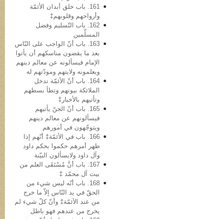
161. باب خلق أبدان الأئمّة
وأرواحهم وقلوبهم‡
162. باب التّسلیم وفضل
المسلِّمین
163. باب أنّ الواجب علی النّاس
بعد ما یقضون مناسکهم أن یأتوا
الإمام فیسألونه عن معالم دینهم
ویعلمونه ولایتهم ومودّتهم له
164. باب أنّ الأئمّة تدخل
الملائکة بیوتهم وتطأ بسطهم
وتأتیهم بالأخبار‡
165. باب أنّ الجنّ یأتیهم
فیسألونهم عن معالم دینهم
ویتوجّهون في أمورهم
166. باب في الأئمّة‡ أنّهم إذا
ظهر أمرهم حکموا بحکم داود
وآل داود ولایسألون البیّنة
167. باب أنَّ مُسْتَقَی العلم من
بیت آل محمّد ‡
168. باب أنّه لیس شيء من
الحقّ في ید النّاس إلاّ ما خرج
من عند الأئمّة‡ وأنّ کلّ شيء لم
یخرج من عندهم فهو باطل