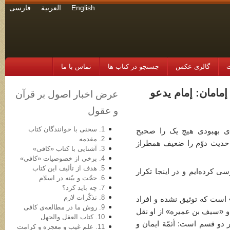
English
العربية
فارسی
ت
گالری عکس
جستجو در کتاب ها
تماس با ما
ه إمامان: إمام یدعو
عرض اخبار اصول بر قرآن
و عقول
1. سخنی با خوانندگان کتاب
ای بهبودی هیچ یک را صحیح
2. مقدمه
 حدیث دوّم را ضعیف همطراز
3. آشنایی با کتاب «کافی»
4. برخی از خصوصیات «کافی»
5. هدف از تألیف این کتاب
دیث را در صفحة 305 بررسی کرده‌ایم و در اینجا تکرار
6. حجّت و بیّنه در اسلام
7. چه باید کرد؟
8. تذکّرات لازم
 است که توثیق نشده و افراد
9. روش ما در مطالعه‌ی کافی
 «سیف بن عمیره» از او نقل
10. کتاب العقل والجهل
ر دو قسم است: أئمّة ایمان و
11. علم غیب و معجزه و کرامت