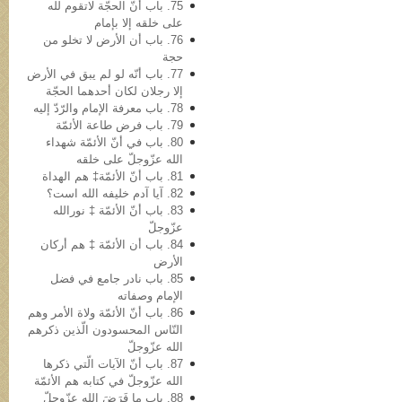
75. باب أنّ الحجّة لاتقوم لله
علی خلقه إلا بإمام
76. باب أن الأرض لا تخلو من
حجة
77. باب أنّه لو لم یبق في الأرض
إلا رجلان لکان أحدهما الحجّة
78. باب معرفة الإمام والرّدّ إلیه
79. باب فرض طاعة الأئمّة
80. باب في أنّ الأئمّة شهداء
الله عزّوجلّ على خلقه
81. باب أنّ الأئمّة‡ هم الهداة
82. آیا آدم خلیفه‌ الله است؟
83. باب أنّ الأئمّة ‡ نورالله
عزّوجلّ
84. باب أن الأئمّة ‡ هم أرکان
الأرض
85. باب نادر جامع في فضل
الإمام وصفاته
86. باب أنّ الأئمّة ولاة الأمر وهم
النّاس المحسودون الّذین ذکرهم
الله عزّوجلّ
87. باب أنّ الآیات الّتي ذکرها
الله عزّوجلّ في کتابه هم الأئمّة
88. باب ما فَرَضَ الله عزّوجلّ