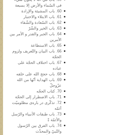
فی السّماء والأرض إلا بسبعة
60. باب المشیئة والإرادة
61. باب الابتلاء والاختبار
62. باب السّعادة والشّقاء
63. باب الخیر والشّرّ
64. باب الجبر والقدر و الأمر بین
الأمرین
65. باب الاستطاعة
66. باب البیان والتّعریف ولزوم
الحجّة
67. باب اختلاف الحجّة على
عباده
68. باب حجج الله علی خلقه
69. باب الهدایة أنّها من الله
عزّوجلّ
70. کتاب الحجّه
71. باب الاضطرار إلى الحجّة
72. تذکّری در باره‌ی مظلومیّت
أئمّه
73. باب طبقات الأنبیاء والرّسل
والأئمّة ‡
74. باب الفرق بین الرّسول
والنّبيّ والمحدَّث