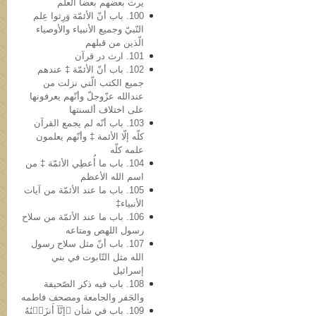
یرث بعضهم بعضاً العلم
100. باب أنّ الأئمّة وَرِثوا عِلم
النّبيّ وجمیع الأنبیاء والأوصیاء
الّذین من قبلهم
101. ارث در قرآن
102. باب أنّ الأئمّة ‡ عندهم
جمیع الکتب الّتي نزلت من
عندالله عزّوجلّ وأنّهم یعرفونها
علی اختلاف ألسنتها
103. باب أنّه لم یجمع القرآن
کلّه إلّا الأئمة ‡ وأنّهم یعلمون
علمه کلّه
104. باب ما أُعطِي الأئمّة ‡ من
اسم الله الأعظم
105. باب ما عند الأئمّة من آیات
الأنبیاء‡
106. باب ما عند الأئمّة من سلاح
رسول اللهص ومتاعه
107. باب أنّ مثل سلاح رسول
الله مثل التّابوت في بني
إسرائیل
108. باب فیه ذکر الصّحیفة
والجَفر والجامعة ومصحف فاطمه
109. باب في شأن ﴿إِنَّآ أَنزَلۡنَٰهُ