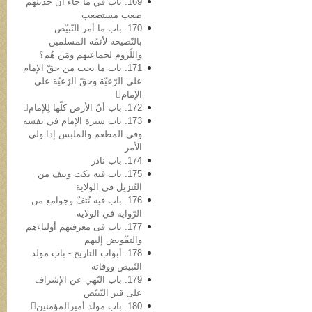
169. باب في ما جاء أنّ حدیثهم
صعب مستصعب
170. باب ما أمر النّبيّص
بالنّصیحة لأئمّة المسلمین
واللّزوم لجماعتهم ومَن هُم؟
171. باب ما یجب من حقّ الإمام
علی الرّعیّة وحقّ الرّعیّة علی
الإمام
172. باب أنّ الأرض کلّها لِلإمام
173. باب سیرة الإمام في نفسه
وفي المطعم والملبس إذا ولي
الأمر
174. باب نادر
175. باب فیه نکت ونتف من
التّنزیل في الولایة
176. باب فیه نُتَفٌ وجوامع من
الرّوایة في الولایة
177. باب فی معرفتهم أولیاءهم
والتفّویض إلیهم
178. أبواب التاریخ - باب مولد
النّبيص ووفاته
179. باب النّهي عن الإشراف
علی قبر النّبيّص
180. باب مولد أمیرالمؤمنین