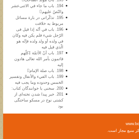
194. باب ما جاء في الاثنی‌عشر
والنّصّ علیهم
195. تذکّراتی در بارة مسائل
مربوط به خلافت
196. باب في أنّه إذا قیل فی
الرّجل شيء فلم یکن فیه وکان
في ولده أو ولد ولده فإنّه هو
الّذي قیل فیه
197. باب أنّ الأئمّة ‡کلّهم
قائمون بأمر الله تعالی هادون
إلیه
198. باب صلة الإمام
199. باب الفيء والأنفال وتفسیر
الخمس وحدوده وما یجب فیه
200. سخنی با خوانندگان کتاب:
201. خبر پیدا شدن تخته‌ای از
کشتی نوح در مسکو ساختگی
بود
www.bo
کر منبع مجاز است.