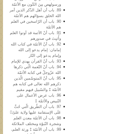
ورسولهص مِنَ الکَون مع الأئمّة
89. باب أن أهل الذّکر الذین أمر
الله الخلق بسؤالهم هم الأئمّة
90. باب أن الرّاسخین في العلم
هم الأئمّة
91. باب أنّ الأئمة قد أوتوا العلم
وأُثبِتَ في صدورهم
92. باب أنّ الأئمّة في کتاب الله
إمامان: إمام یدعو إلى الله
وإمام یدعو إلى النّار
93. باب أنّ القرآن یهدي للإمام
94. باب أنّ النّعمة الّتي ذکرها
الله عزّوجلّ في کتابه الأئمّة
95. باب أنّ المتوسّمین الّذین
ذکرهم الله تعالى في کتابه هم
الأئمّة ‡ والسّبیل فیهم مقیم
96. باب عرض الأعمال علی
النّبيص والأئمّة ‡
97. باب أن الطّریق الّتي حُثَّ
عَلَی الإستقامة علیها ولایة علیّ
98. باب أن الأئمّة معدن العلم
وشجرة النّبوّة ومختلف الملائکة
99. باب أن الأئمّة ‡ ورثة العلم،