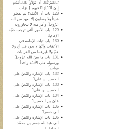
يَأۡمُرُكُمۡ أَن تُؤَدُّواْ ٱلۡأَمَٰنَٰتِ
إِلَىٰٓ أَهۡلِهَا﴾ فیهم ‡ نزلت
128. باب أن الأئمّة‡ لم یفعلوا
شیئاً ولا یفعلون إلا بعهد من الله
عزّوجلّ وأمر منه لا یتجاوزونه
129. باب الأمور الّتي توجب حجّة
الإمام
130. باب ثبات الإمامة في
الأعقاب وأنَّها لا تعود في أخ ولا
عمّ ولا غیرهما من القرابات
131. باب ما نصّ الله عزّوجلّ
ورسوله علی الأئمّة واحداً
فواحداً
132. باب الإشارة والنّصّ على
الحسن بن علی
133. باب الإشارة والنّصّ علی
الحسین بن علی
134. باب الإشارة والنّصّ علی
عليّ بن الحسین
135. باب الإشارة والنّصّ علی
أبي جعفر
136. باب الإشارة والنّصّ علی
أبي عبدالله جعفر بن محمّد
الصادق