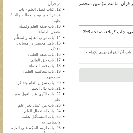
در قرآن امامت مؤمنین منحصر
در قرآن
12. کتاب فضل العلم - باب
فرض العلم ووجوب طلبه والحثّ
علیه
13. باب صفة العلم وفضله
، چاپ کربلاء، صفحه 398.
وفضل العلماء
14. باب ثواب العالِم والمتعلِّم
15. تأمل مختصر در مسأله‌ی
«فدک
16. باب صفة العلماء
17. باب حق العالم
18. باب فقد العلماء
19. باب مجالسة العلماء
وصحبتهم
20. باب سؤال العام وتذاکره
21. باب بذل العلم
22. باب النّهي عن القول بغیر
علم
23. باب من عمل بغیر علم
24. باب استعمال العلم
25. باب المستأکل بعلمه
والمباهی به
26. باب لزوم الحجّة علی العالِم