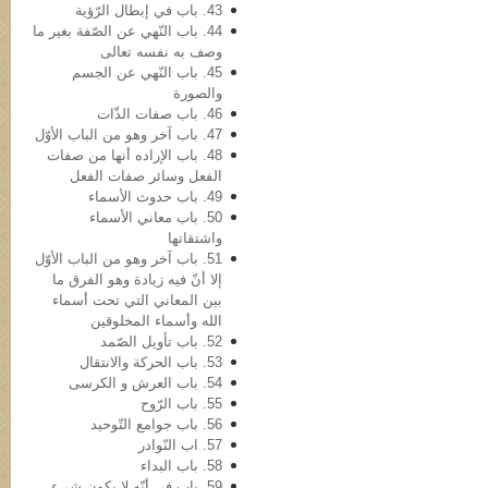
43. باب في‌ إبطال الرّؤیة
44. باب النّهي عن الصّفة بغیر ما
وصف به نفسه تعالی
45. باب النّهي عن الجسم
والصورة
46. باب صفات الذّات
47. باب آخر وهو من الباب الأوّل
48. باب الإراده أنها من صفات
الفعل وسائر صفات الفعل
49. باب حدوث الأسماء
50. باب معاني الأسماء
واشتقاتها
51. باب آخر وهو من الباب الأوّل
إلا أنّ فیه زیادة وهو الفرق ما
بین المعاني التي تحت أسماء
الله وأسماء المخلوقین
52. باب تأویل الصّمد
53. باب الحرکة والانتقال
54. باب العرش و الکرسی
55. باب الرّوح
56. باب جوامع التّوحید
57. اب النّوادر
58. باب البداء
59. باب في أنّه لا یکون شيء