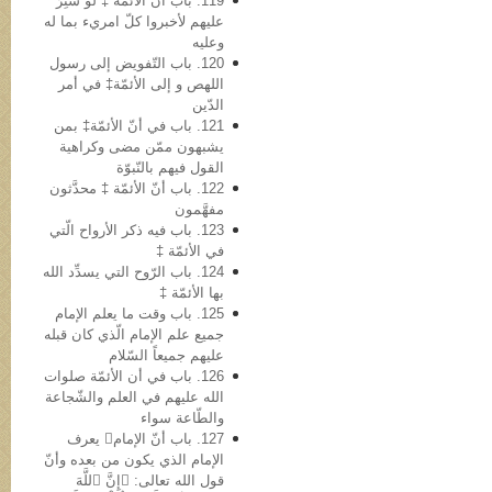
119. باب أن الأئمّة ‡ لو سُتِرَ
علیهم لأخبروا کلّ امريء بما له
وعلیه
120. باب التّفویض إلی رسول
اللهص و إلی الأئمّة‡ في أمر
الدّین
121. باب في أنّ الأئمّة‡ بمن
یشبهون ممّن مضی وکراهیة
القول فیهم بالنّبوّة
122. باب أنّ الأئمّة ‡ محدَّثون
مفهَّمون
123. باب فیه ذکر الأرواح الّتي
في الأئمّة ‡
124. باب الرّوح التي یسدِّد الله
بها الأئمّة ‡
125. باب وقت ما یعلم الإمام
جمیع علم الإمام الّذي کان قبله
علیهم جمیعاً السّلام
126. باب في أن الأئمّة صلوات
الله علیهم في العلم والشّجاعة
والطّاعة سواء
127. باب أنّ الإمام یعرف
الإمام الذي یکون من بعده وأنّ
قول الله تعالى: ﴿إِنَّ ٱللَّهَ