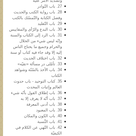
وتشدید الأمر علیه
27. باب النّوادر
28. باب روایة الکتب والحدیث
وفضل الکتابة والتّمسّك بالكتب
29. باب التّقلید
30. باب البدع والرّأی والمقاییس
31. باب الرد إلی الکتاب والسنة
وإنّه لیس شيء من الحلال
والحرام وجمیع ما یحتاج الناس
إلیه إلا وقد جاء فیه کتاب أو سنة
32. باب اختلاف الحدیث
33. تأمّلی در مسألة «تقیّه»
34. باب الأخذ بالسّنّة وشواهد
الکتاب
35. کتاب التوحید - باب حدوث
العالم وإثبات المحدث
36. باب إطلاق القول بأنّه شيء
37. باب أنّه لا یعرف إلا به
38. باب أدنی المعرفة
39. باب المعبود
40. باب الکون والمکان
41. باب النِّسبة
42. باب النّهي عن الکلام في
الکیفیّة