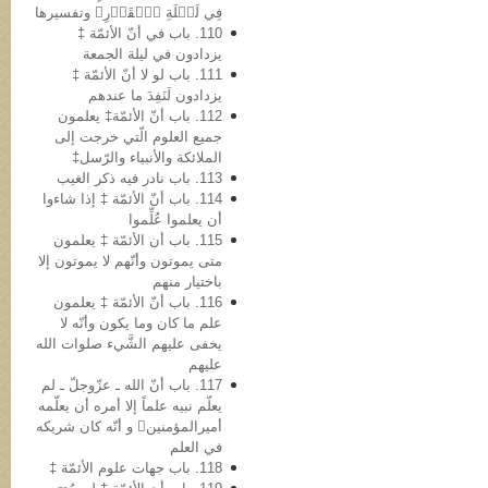
فِي لَيۡلَةِ ٱلۡقَدۡرِ﴾ وتفسیرها
110. باب في أنّ الأئمّة ‡
یزدادون في لیلة الجمعة
111. باب لو لا أنّ الأئمّة ‡
یزدادون لَنَفِدَ ما عندهم
112. باب أنّ الأئمّة‡ یعلمون
جمیع العلوم الّتي خرجت إلى
الملائکة والأنبیاء والرّسل‡
113. باب نادر فیه ذکر الغیب
114. باب أنّ الأئمّة ‡ إذا شاءوا
أن یعلموا عُلِّموا
115. باب أن الأئمّة ‡ یعلمون
متی یموتون وأنّهم لا یموتون إلا
باختیار منهم
116. باب أنّ الأئمّة ‡ یعلمون
علم ما کان وما یکون وأنّه لا
یخفی علیهم الشَّيء صلوات الله
علیهم
117. باب أنّ الله ـ عزّوجلّ ـ لم
یعلّم نبیه علماً إلا أمره أن یعلّمه
أمیرالمؤمنین و أنّه کان شریکه
في العلم
118. باب جهات علوم الأئمّة ‡