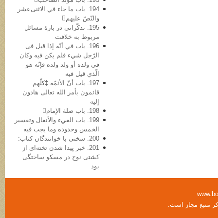
194. باب ما جاء في الاثنی‌عشر
والنّصّ علیهم
195. تذکّراتی در بارة مسائل
مربوط به خلافت
196. باب في أنّه إذا قیل فی
الرّجل شيء فلم یکن فیه وکان
في ولده أو ولد ولده فإنّه هو
الّذي قیل فیه
197. باب أنّ الأئمّة ‡کلّهم
قائمون بأمر الله تعالی هادون
إلیه
198. باب صلة الإمام
199. باب الفيء والأنفال وتفسیر
الخمس وحدوده وما یجب فیه
200. سخنی با خوانندگان کتاب:
201. خبر پیدا شدن تخته‌ای از
کشتی نوح در مسکو ساختگی
بود
www.bo
کر منبع مجاز است.