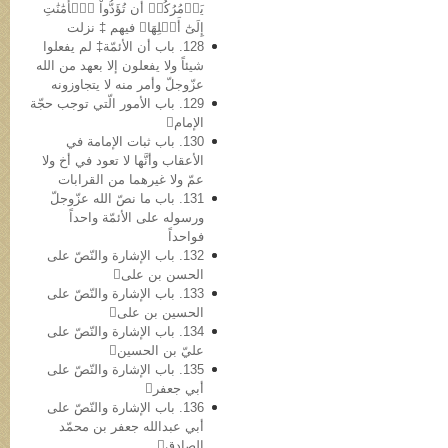
يَأۡمُرُكُمۡ أَن تُؤَدُّواْ ٱلۡأَمَٰنَٰتِ
إِلَىٰٓ أَهۡلِهَا﴾ فیهم ‡ نزلت
128. باب أن الأئمّة‡ لم یفعلوا
شیئاً ولا یفعلون إلا بعهد من الله
عزّوجلّ وأمر منه لا یتجاوزونه
129. باب الأمور الّتي توجب حجّة
الإمام
130. باب ثبات الإمامة في
الأعقاب وأنَّها لا تعود في أخ ولا
عمّ ولا غیرهما من القرابات
131. باب ما نصّ الله عزّوجلّ
ورسوله علی الأئمّة واحداً
فواحداً
132. باب الإشارة والنّصّ على
الحسن بن علی
133. باب الإشارة والنّصّ علی
الحسین بن علی
134. باب الإشارة والنّصّ علی
عليّ بن الحسین
135. باب الإشارة والنّصّ علی
أبي جعفر
136. باب الإشارة والنّصّ علی
أبي عبدالله جعفر بن محمّد
الصادق