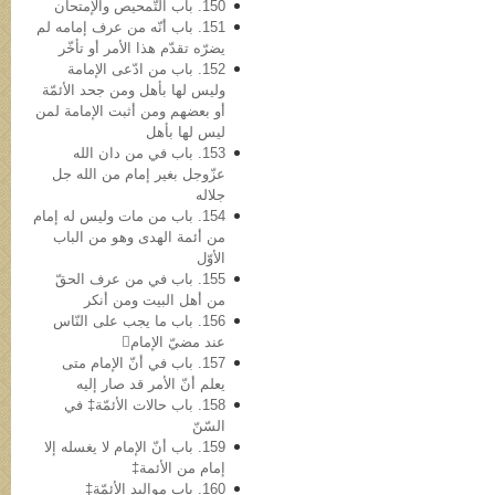
150. باب التّمحیص والإمتحان
151. باب أنّه من عرف إمامه لم
یضرّه تقدّم هذا الأمر أو تأخّر
152. باب من ادّعی الإمامة
ولیس لها بأهل ومن جحد الأئمّة
أو بعضهم ومن أثبت الإمامة لمن
لیس لها بأهل
153. باب في من دان الله
عزّوجل بغیر إمام من الله جل
جلاله
154. باب من مات ولیس له إمام
من أئمة الهدی وهو من الباب
الأوّل
155. باب في من عرف الحقّ
من أهل البیت ومن أنکر
156. باب ما یجب على النّاس
عند مضيّ الإمام
157. باب في أنّ الإمام متی
یعلم أنّ الأمر قد صار إلیه
158. باب حالات الأئمّة‡ في
السّنّ
159. باب أنّ الإمام لا یغسله إلا
إمام من الأئمة‡
160. باب موالید الأئمّة‡