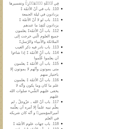
فِي لَيۡلَةِ ٱلۡقَدۡرِ﴾ وتفسیرها
110. باب في أنّ الأئمّة ‡
یزدادون في لیلة الجمعة
111. باب لو لا أنّ الأئمّة ‡
یزدادون لَنَفِدَ ما عندهم
112. باب أنّ الأئمّة‡ یعلمون
جمیع العلوم الّتي خرجت إلى
الملائکة والأنبیاء والرّسل‡
113. باب نادر فیه ذکر الغیب
114. باب أنّ الأئمّة ‡ إذا شاءوا
أن یعلموا عُلِّموا
115. باب أن الأئمّة ‡ یعلمون
متی یموتون وأنّهم لا یموتون إلا
باختیار منهم
116. باب أنّ الأئمّة ‡ یعلمون
علم ما کان وما یکون وأنّه لا
یخفی علیهم الشَّيء صلوات الله
علیهم
117. باب أنّ الله ـ عزّوجلّ ـ لم
یعلّم نبیه علماً إلا أمره أن یعلّمه
أمیرالمؤمنین و أنّه کان شریکه
في العلم
118. باب جهات علوم الأئمّة ‡