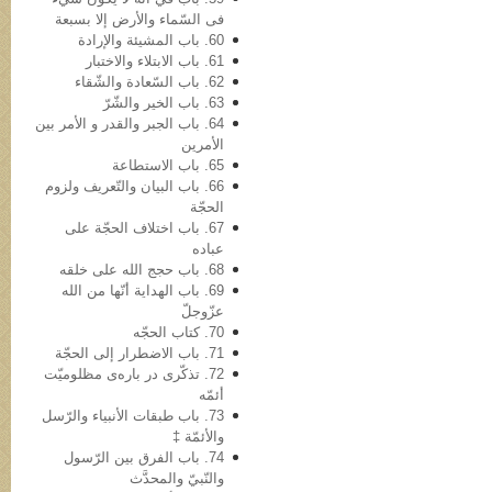
فی السّماء والأرض إلا بسبعة
60. باب المشیئة والإرادة
61. باب الابتلاء والاختبار
62. باب السّعادة والشّقاء
63. باب الخیر والشّرّ
64. باب الجبر والقدر و الأمر بین
الأمرین
65. باب الاستطاعة
66. باب البیان والتّعریف ولزوم
الحجّة
67. باب اختلاف الحجّة على
عباده
68. باب حجج الله علی خلقه
69. باب الهدایة أنّها من الله
عزّوجلّ
70. کتاب الحجّه
71. باب الاضطرار إلى الحجّة
72. تذکّری در باره‌ی مظلومیّت
أئمّه
73. باب طبقات الأنبیاء والرّسل
والأئمّة ‡
74. باب الفرق بین الرّسول
والنّبيّ والمحدَّث