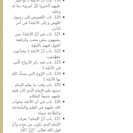
119. باب أن الأئمّة ‡ لو سُتِرَ
علیهم لأخبروا کلّ امريء بما له
وعلیه
120. باب التّفویض إلی رسول
اللهص و إلی الأئمّة‡ في أمر
الدّین
121. باب في أنّ الأئمّة‡ بمن
یشبهون ممّن مضی وکراهیة
القول فیهم بالنّبوّة
122. باب أنّ الأئمّة ‡ محدَّثون
مفهَّمون
123. باب فیه ذکر الأرواح الّتي
في الأئمّة ‡
124. باب الرّوح التي یسدِّد الله
بها الأئمّة ‡
125. باب وقت ما یعلم الإمام
جمیع علم الإمام الّذي کان قبله
علیهم جمیعاً السّلام
126. باب في أن الأئمّة صلوات
الله علیهم في العلم والشّجاعة
والطّاعة سواء
127. باب أنّ الإمام یعرف
الإمام الذي یکون من بعده وأنّ
قول الله تعالى: ﴿إِنَّ ٱللَّهَ