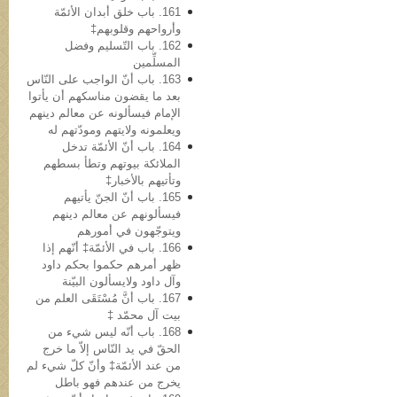
161. باب خلق أبدان الأئمّة
وأرواحهم وقلوبهم‡
162. باب التّسلیم وفضل
المسلِّمین
163. باب أنّ الواجب علی النّاس
بعد ما یقضون مناسکهم أن یأتوا
الإمام فیسألونه عن معالم دینهم
ویعلمونه ولایتهم ومودّتهم له
164. باب أنّ الأئمّة تدخل
الملائکة بیوتهم وتطأ بسطهم
وتأتیهم بالأخبار‡
165. باب أنّ الجنّ یأتیهم
فیسألونهم عن معالم دینهم
ویتوجّهون في أمورهم
166. باب في الأئمّة‡ أنّهم إذا
ظهر أمرهم حکموا بحکم داود
وآل داود ولایسألون البیّنة
167. باب أنَّ مُسْتَقَی العلم من
بیت آل محمّد ‡
168. باب أنّه لیس شيء من
الحقّ في ید النّاس إلاّ ما خرج
من عند الأئمّة‡ وأنّ کلّ شيء لم
یخرج من عندهم فهو باطل