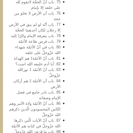
75. باب أنّ الحجّة لاتقوم لله
علی خلقه إلا بإمام
76. باب أن الأرض لا تخلو من
حجة
77. باب أنّه لو لم یبق في الأرض
إلا رجلان لکان أحدهما الحجّة
78. باب معرفة الإمام والرّدّ إلیه
79. باب فرض طاعة الأئمّة
80. باب في أنّ الأئمّة شهداء
الله عزّوجلّ على خلقه
81. باب أنّ الأئمّة‡ هم الهداة
82. آیا آدم خلیفه‌ الله است؟
83. باب أنّ الأئمّة ‡ نورالله
عزّوجلّ
84. باب أن الأئمّة ‡ هم أرکان
الأرض
85. باب نادر جامع في فضل
الإمام وصفاته
86. باب أنّ الأئمّة ولاة الأمر وهم
النّاس المحسودون الّذین ذکرهم
الله عزّوجلّ
87. باب أنّ الآیات الّتي ذکرها
الله عزّوجلّ في کتابه هم الأئمّة
88. باب ما فَرَضَ الله عزّوجلّ