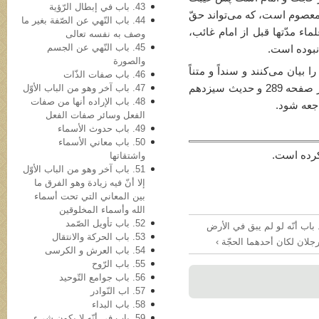
43. باب في‌ إبطال الرّؤیة
معصوم است، که می‌تواند حقّ
44. باب النّهي عن الصّفة بغیر ما
ماء مدّتها قبل از امام غائب،
وصف به نفسه تعالی
45. باب النّهي عن الجسم
نبوده است.
والصورة
یان می‌کنند و سنداً و متناً
46. باب صفات الذّات
معیوب‌اند. حدیث هشتم و دهم این باب را در صفحه 289 و حدیث سیزدهم
47. باب آخر وهو من الباب الأوّل
48. باب الإراده أنها من صفات
الفعل وسائر صفات الفعل
49. باب حدوث الأسماء
50. باب معاني الأسماء
کرده است.
واشتقاتها
51. باب آخر وهو من الباب الأوّل
إلا أنّ فیه زیادة وهو الفرق ما
بین المعاني التي تحت أسماء
الله وأسماء المخلوقین
52. باب تأویل الصّمد
7. باب أنّه لو لم یبق في الأرض
53. باب الحرکة والانتقال
 رجلان لکان أحدهما الحجّة ›
54. باب العرش و الکرسی
55. باب الرّوح
56. باب جوامع التّوحید
57. اب النّوادر
58. باب البداء
59. باب في أنّه لا یکون شيء