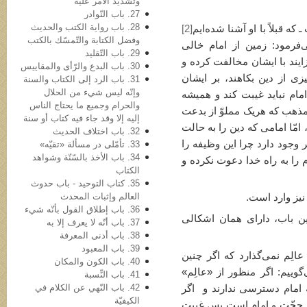
وتشدید الأمر علیه
27. باب النّوادر
28. باب روایة الکتب والحدیث
 قبلاً با او آشنا شده‌ایم
[2]
وفضل الکتابة والتّمسّك بالكتب
ی است که شنیدم امام صادقu می‌فرمود: زمین از امام خالی
29. باب التّقلید
زایند با ایشان مخالفت کرده و
30. باب البدع والرّأی والمقاییس
یزی از دین بکاهند، بر ایشان
31. باب الرد إلی الکتاب والسنة
وإنّه لیس شيء من الحلال
مام نباید غیبت کند و همیشه
والحرام وجمیع ما یحتاج الناس
 مذهب که هریک مملوّ از بدعت
إلیه إلا وقد جاء فیه کتاب أو سنة
مّا امامی که دین را به حالت
32. باب اختلاف الحدیث
ر وجود دارد چرا این وظیفه را
33. تأمّلی در مسألة «تقیّه»
34. باب الأخذ بالسّنّة وشواهد
م را به راه خدا دعوت نکرده و
الکتاب
35. کتاب التوحید - باب حدوث
العالم وإثبات المحدث
نیز وارد است.
36. باب إطلاق القول بأنّه شيء
ن باب، دارای همان اشکالی
37. باب أنّه لا یعرف إلا به
38. باب أدنی المعرفة
39. باب المعبود
عالِم نمی‌گذارد که اگر چنین
40. باب الکون والمکان
وییم: اگر منظور از «عالِم»
41. باب النِّسبة
42. باب النّهي عن الکلام في
امام دسترسی ندارند و اگر
الکیفیّة
 حجّت و امام است پس غیبت