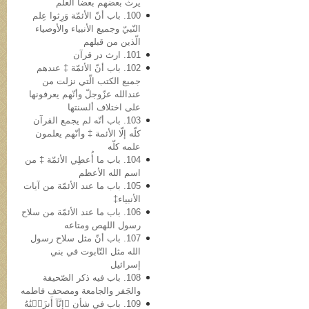
یرث بعضهم بعضاً العلم
100. باب أنّ الأئمّة وَرِثوا عِلم
النّبيّ وجمیع الأنبیاء والأوصیاء
الّذین من قبلهم
101. ارث در قرآن
102. باب أنّ الأئمّة ‡ عندهم
جمیع الکتب الّتي نزلت من
عندالله عزّوجلّ وأنّهم یعرفونها
علی اختلاف ألسنتها
103. باب أنّه لم یجمع القرآن
کلّه إلّا الأئمة ‡ وأنّهم یعلمون
علمه کلّه
104. باب ما أُعطِي الأئمّة ‡ من
اسم الله الأعظم
105. باب ما عند الأئمّة من آیات
الأنبیاء‡
106. باب ما عند الأئمّة من سلاح
رسول اللهص ومتاعه
107. باب أنّ مثل سلاح رسول
الله مثل التّابوت في بني
إسرائیل
108. باب فیه ذکر الصّحیفة
والجَفر والجامعة ومصحف فاطمه
109. باب في شأن ﴿إِنَّآ أَنزَلۡنَٰهُ