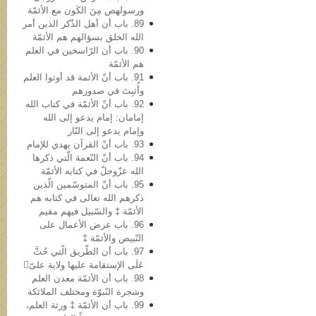
ورسولهص مِنَ الکَون مع الأئمّة
89. باب أن أهل الذّکر الذین أمر
الله الخلق بسؤالهم هم الأئمّة
90. باب أن الرّاسخین في العلم
هم الأئمّة
91. باب أنّ الأئمة قد أوتوا العلم
وأُثبِتَ في صدورهم
92. باب أنّ الأئمّة في کتاب الله
إمامان: إمام یدعو إلى الله
وإمام یدعو إلى النّار
93. باب أنّ القرآن یهدي للإمام
94. باب أنّ النّعمة الّتي ذکرها
الله عزّوجلّ في کتابه الأئمّة
95. باب أنّ المتوسّمین الّذین
ذکرهم الله تعالى في کتابه هم
الأئمّة ‡ والسّبیل فیهم مقیم
96. باب عرض الأعمال علی
النّبيص والأئمّة ‡
97. باب أن الطّریق الّتي حُثَّ
عَلَی الإستقامة علیها ولایة علیّ
98. باب أن الأئمّة معدن العلم
وشجرة النّبوّة ومختلف الملائکة
99. باب أن الأئمّة ‡ ورثة العلم،