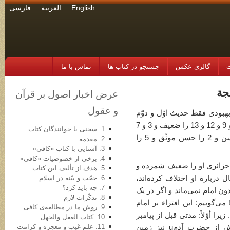
English
العربية
فارسی
ت
گالری عکس
جستجو در کتاب ها
تماس با ما
عرض اخبار اصول بر قرآن
و عقول
هبودی فقط حدیث اوّل و دوّم
را صحیح دانسته است. مجلسی حدی 4 و 6 و 9 و 12 و 13 را ضعیف و 3 و 7
1. سخنی با خوانندگان کتاب
و 8 و 10 و 11 را مجهول و حدیث 1 را حسن و 2 را حسن موثّق و 5 را
2. مقدمه
3. آشنایی با کتاب «کافی»
4. برخی از خصوصیات «کافی»
فاضل جزائری او را ضعیف شمرده و
5. هدف از تألیف این کتاب
دربارة او اختلاف کرده‌اند،
6. حجّت و بیّنه در اسلام
7. چه باید کرد؟
 فرمود: زمین بدون امام نمی‌ماند و اگر در یک
8. تذکّرات لازم
‌گوییم: این افتراء بر امام
9. روش ما در مطالعه‌ی کافی
ا أوّلاً: مدتی قبل از پیامبر
10. کتاب العقل والجهل
11. علم غیب و معجزه و کرامت
یعنی در عصر جاهلیّت امامی نبوده و پیش از حضرت آدمu نیز زمین