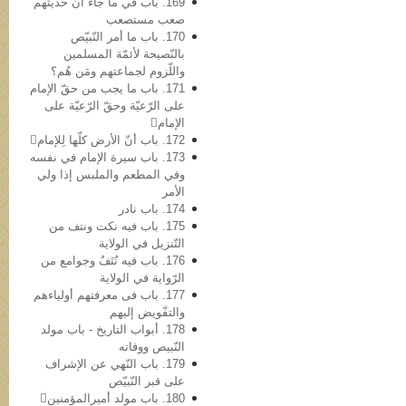
169. باب في ما جاء أنّ حدیثهم
صعب مستصعب
170. باب ما أمر النّبيّص
بالنّصیحة لأئمّة المسلمین
واللّزوم لجماعتهم ومَن هُم؟
171. باب ما یجب من حقّ الإمام
علی الرّعیّة وحقّ الرّعیّة علی
الإمام
172. باب أنّ الأرض کلّها لِلإمام
173. باب سیرة الإمام في نفسه
وفي المطعم والملبس إذا ولي
الأمر
174. باب نادر
175. باب فیه نکت ونتف من
التّنزیل في الولایة
176. باب فیه نُتَفٌ وجوامع من
الرّوایة في الولایة
177. باب فی معرفتهم أولیاءهم
والتفّویض إلیهم
178. أبواب التاریخ - باب مولد
النّبيص ووفاته
179. باب النّهي عن الإشراف
علی قبر النّبيّص
180. باب مولد أمیرالمؤمنین