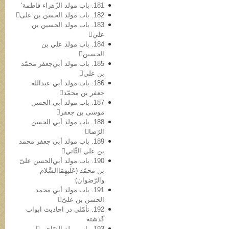
181. باب مولد الزّهراء فاطمة‘
182. باب مولد الحسن بن علی
183. باب مولد الحسین بن
علي
184. باب مولد علي بن
الحسین
185. باب مولد أبي‌جعفر محمّد
بن علي
186. باب مولد أبي عبدالله
جعفر بن محمّد
187. باب مولد أبي الحسن
موسی بن جعفر
188. باب مولد أبي الحسن
الرّضا
189. باب مولد أبي جعفر محمد
بن علي الثّاني
190. باب مولد أبي‌الحسن علیّ
بن محمّد (عَلَیهِمَاالسَّلام
والرّضوان)
191. باب مولد أبي محمد
الحسن بن علیّ
192. تأمّلی در احادیث ابواب
گذشته
193. باب مولد الصّاحب