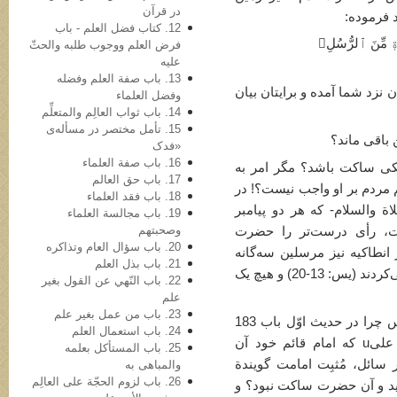
در قرآن
 فرموده:
12. کتاب فضل العلم - باب
لَىٰ فَتۡرَةٖ مِّنَ ٱلرُّسُلِ﴾
فرض العلم ووجوب طلبه والحثّ
علیه
13. باب صفة العلم وفضله
 نزد شما آمده و برایتان بیان
وفضل العلماء
14. باب ثواب العالِم والمتعلِّم
15. تأمل مختصر در مسأله‌ی
 باقی ماند؟
«فدک
16. باب صفة العلماء
 یکی ساکت باشد؟ مگر امر به
17. باب حق العالم
 مردم بر او واجب نیست؟! در
18. باب فقد العلماء
ة والسلام- که هر دو پیامبر
19. باب مجالسة العلماء
وصحبتهم
عت، رأی درست‌تر را حضرت
20. باب سؤال العام وتذاکره
ظهار فرمود (الأنبیاء: 78 و 79) در انطاکیه نیز مرسلین سه‌گانه
21. باب بذل العلم
همراه یکدیگر ارشاد خلق و تعلیم شریعت می‌کردند (یس: 13-20) و هیچ یک
22. باب النّهي عن القول بغیر
علم
23. باب من عمل بغیر علم
: اگر کلینی به این روایت معتقد بوده پس چرا در حدیث اوّل باب 183
24. باب استعمال العلم
روایت کرده که در زمان امامت حضرت علیu که امام قائم خود آن
25. باب المستأکل بعلمه
سائل، مُثبِت امامت گویندة
والمباهی به
26. باب لزوم الحجّة علی العالِم
ط امام حسنu انجام گردید و آن حضرت ساکت نبود؟ و