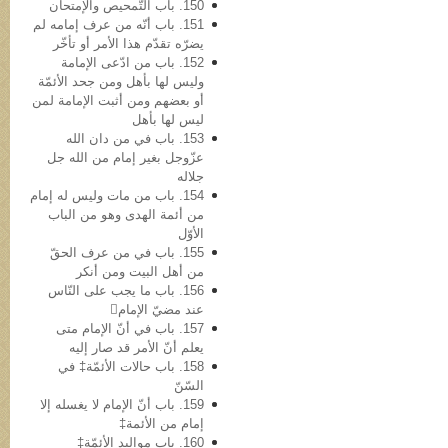
150. باب التّمحیص والإمتحان
151. باب أنّه من عرف إمامه لم
یضرّه تقدّم هذا الأمر أو تأخّر
152. باب من ادّعی الإمامة
ولیس لها بأهل ومن جحد الأئمّة
أو بعضهم ومن أثبت الإمامة لمن
لیس لها بأهل
153. باب في من دان الله
عزّوجل بغیر إمام من الله جل
جلاله
154. باب من مات ولیس له إمام
من أئمة الهدی وهو من الباب
الأوّل
155. باب في من عرف الحقّ
من أهل البیت ومن أنکر
156. باب ما یجب على النّاس
عند مضيّ الإمام
157. باب في أنّ الإمام متی
یعلم أنّ الأمر قد صار إلیه
158. باب حالات الأئمّة‡ في
السّنّ
159. باب أنّ الإمام لا یغسله إلا
إمام من الأئمة‡
160. باب موالید الأئمّة‡