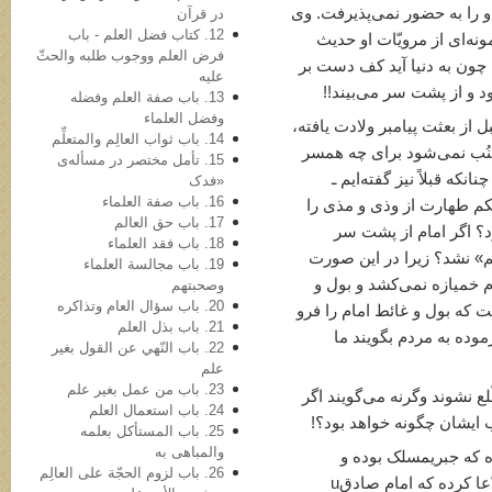
خواست ترور می‌کردند. حضرت صادقu او را به حضور نمی‌پذیرفت. وی
در قرآن
12. کتاب فضل العلم - باب
نه‌ای از مرویّات او حدیث
فرض العلم ووجوب طلبه والحثّ
: امام چون به دنیا آید کف دست بر
علیه
د و از پشت سر می‌بیند!!
13. باب صفة العلم وفضله
وفضل العلماء
د: چگونه ممکن است علیu که قبل از بعثت پیامبر ولادت یافته،
14. باب ثواب العالِم والمتعلِّم
جُنُب نمی‌شود برای چه همسر
15. تأمل مختصر در مسأله‌ی
نکه قبلاً نیز گفته‌ایم ـ
«فدک
16. باب صفة العلماء
امبر حکم طهارت از وذی و مذی را
17. باب حق العالم
؟ اگر امام از پشت سر
18. باب فقد العلماء
 کار «ابن ملجم» نشد؟ زیرا در این صورت
19. باب مجالسة العلماء
م خمیازه نمی‌کشد و بول و
وصحبتهم
20. باب سؤال العام وتذاکره
ت که بول و غائط امام را فرو
21. باب بذل العلم
رموده به مردم بگویند ما
22. باب النّهي عن القول بغیر
علم
23. باب من عمل بغیر علم
لع نشوند وگرنه می‌گویند اگر
24. باب استعمال العلم
ب ایشان چگونه خواهد بود؟!
25. باب المستأکل بعلمه
والمباهی به
 که جبری­مسلک بوده و
26. باب لزوم الحجّة علی العالِم
روایاتش وضع خوبی ندارد. به عنوان مثال، ادّعا کرده که امام صادقu