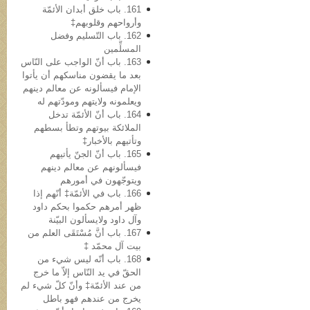
161. باب خلق أبدان الأئمّة
وأرواحهم وقلوبهم‡
162. باب التّسلیم وفضل
المسلِّمین
163. باب أنّ الواجب علی النّاس
بعد ما یقضون مناسکهم أن یأتوا
الإمام فیسألونه عن معالم دینهم
ویعلمونه ولایتهم ومودّتهم له
164. باب أنّ الأئمّة تدخل
الملائکة بیوتهم وتطأ بسطهم
وتأتیهم بالأخبار‡
165. باب أنّ الجنّ یأتیهم
فیسألونهم عن معالم دینهم
ویتوجّهون في أمورهم
166. باب في الأئمّة‡ أنّهم إذا
ظهر أمرهم حکموا بحکم داود
وآل داود ولایسألون البیّنة
167. باب أنَّ مُسْتَقَی العلم من
بیت آل محمّد ‡
168. باب أنّه لیس شيء من
الحقّ في ید النّاس إلاّ ما خرج
من عند الأئمّة‡ وأنّ کلّ شيء لم
یخرج من عندهم فهو باطل