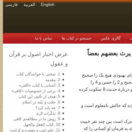
English
العربية
فارسی
ت
گالری عکس
جستجو در کتاب ها
تماس با ما
م، یرث بعضهم بعضاً
عرض اخبار اصول بر قرآن
و عقول
1. سخنی با خوانندگان کتاب
ای بهبودی هیچ یک را صحیح
2. مقدمه
ندانسته است. مجلسی حدیث 1 و 3 و 5 را صحیح و 2 را حسن و 4 را
3. آشنایی با کتاب «کافی»
ضعیف همطراز موثّق و 6 را مرفوع شمرده و دربارة حدیث 8 سکوت کرده
4. برخی از خصوصیات «کافی»
5. هدف از تألیف این کتاب
6. حجّت و بیّنه در اسلام
 کرده که حالش نامعلوم است و
7. چه باید کرد؟
8. تذکّرات لازم
9. روش ما در مطالعه‌ی کافی
ترک است بین چند نفر خبیث
10. کتاب العقل والجهل
ه به فرمان او کسانی را که
11. علم غیب و معجزه و کرامت