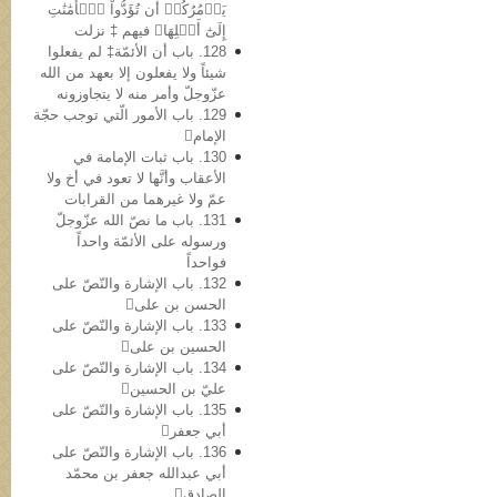
يَأۡمُرُكُمۡ أَن تُؤَدُّواْ ٱلۡأَمَٰنَٰتِ
إِلَىٰٓ أَهۡلِهَا﴾ فیهم ‡ نزلت
128. باب أن الأئمّة‡ لم یفعلوا
شیئاً ولا یفعلون إلا بعهد من الله
عزّوجلّ وأمر منه لا یتجاوزونه
129. باب الأمور الّتي توجب حجّة
الإمام
130. باب ثبات الإمامة في
الأعقاب وأنَّها لا تعود في أخ ولا
عمّ ولا غیرهما من القرابات
131. باب ما نصّ الله عزّوجلّ
ورسوله علی الأئمّة واحداً
فواحداً
132. باب الإشارة والنّصّ على
الحسن بن علی
133. باب الإشارة والنّصّ علی
الحسین بن علی
134. باب الإشارة والنّصّ علی
عليّ بن الحسین
135. باب الإشارة والنّصّ علی
أبي جعفر
136. باب الإشارة والنّصّ علی
أبي عبدالله جعفر بن محمّد
الصادق