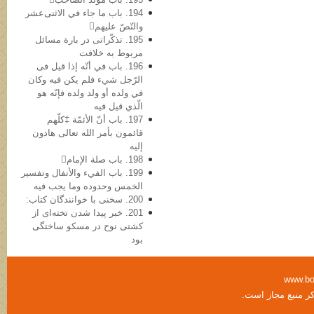
194. باب ما جاء في الاثنی‌عشر
والنّصّ علیهم
195. تذکّراتی در بارة مسائل
مربوط به خلافت
196. باب في أنّه إذا قیل فی
الرّجل شيء فلم یکن فیه وکان
في ولده أو ولد ولده فإنّه هو
الّذي قیل فیه
197. باب أنّ الأئمّة ‡کلّهم
قائمون بأمر الله تعالی هادون
إلیه
198. باب صلة الإمام
199. باب الفيء والأنفال وتفسیر
الخمس وحدوده وما یجب فیه
200. سخنی با خوانندگان کتاب:
201. خبر پیدا شدن تخته‌ای از
کشتی نوح در مسکو ساختگی
بود
www.bo
کر منبع مجاز است.