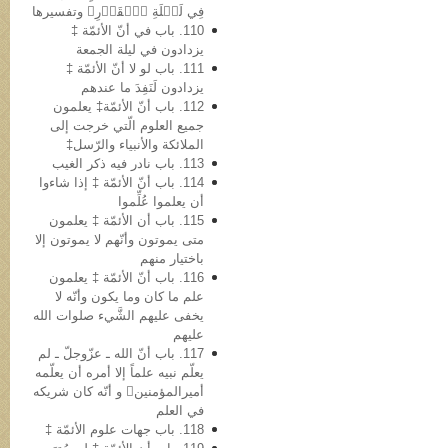
فِي لَيۡلَةِ ٱلۡقَدۡرِ﴾ وتفسیرها
110. باب في أنّ الأئمّة ‡
یزدادون في لیلة الجمعة
111. باب لو لا أنّ الأئمّة ‡
یزدادون لَنَفِدَ ما عندهم
112. باب أنّ الأئمّة‡ یعلمون
جمیع العلوم الّتي خرجت إلى
الملائکة والأنبیاء والرّسل‡
113. باب نادر فیه ذکر الغیب
114. باب أنّ الأئمّة ‡ إذا شاءوا
أن یعلموا عُلِّموا
115. باب أن الأئمّة ‡ یعلمون
متی یموتون وأنّهم لا یموتون إلا
باختیار منهم
116. باب أنّ الأئمّة ‡ یعلمون
علم ما کان وما یکون وأنّه لا
یخفی علیهم الشَّيء صلوات الله
علیهم
117. باب أنّ الله ـ عزّوجلّ ـ لم
یعلّم نبیه علماً إلا أمره أن یعلّمه
أمیرالمؤمنین و أنّه کان شریکه
في العلم
118. باب جهات علوم الأئمّة ‡