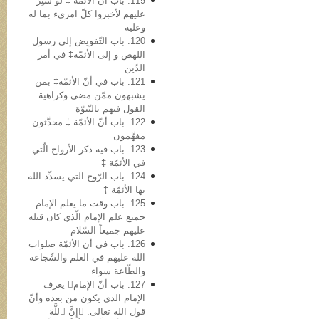
119. باب أن الأئمّة ‡ لو سُتِرَ
علیهم لأخبروا کلّ امريء بما له
وعلیه
120. باب التّفویض إلی رسول
اللهص و إلی الأئمّة‡ في أمر
الدّین
121. باب في أنّ الأئمّة‡ بمن
یشبهون ممّن مضی وکراهیة
القول فیهم بالنّبوّة
122. باب أنّ الأئمّة ‡ محدَّثون
مفهَّمون
123. باب فیه ذکر الأرواح الّتي
في الأئمّة ‡
124. باب الرّوح التي یسدِّد الله
بها الأئمّة ‡
125. باب وقت ما یعلم الإمام
جمیع علم الإمام الّذي کان قبله
علیهم جمیعاً السّلام
126. باب في أن الأئمّة صلوات
الله علیهم في العلم والشّجاعة
والطّاعة سواء
127. باب أنّ الإمام یعرف
الإمام الذي یکون من بعده وأنّ
قول الله تعالى: ﴿إِنَّ ٱللَّهَ