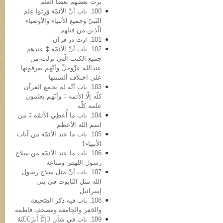
یرث بعضهم بعضاً العلم
100. باب أنّ الأئمّة وَرِثوا عِلم
النّبيّ وجمیع الأنبیاء والأوصیاء
الّذین من قبلهم
101. ارث در قرآن
102. باب أنّ الأئمّة ‡ عندهم
جمیع الکتب الّتي نزلت من
عندالله عزّوجلّ وأنّهم یعرفونها
علی اختلاف ألسنتها
103. باب أنّه لم یجمع القرآن
کلّه إلّا الأئمة ‡ وأنّهم یعلمون
علمه کلّه
104. باب ما أُعطِي الأئمّة ‡ من
اسم الله الأعظم
105. باب ما عند الأئمّة من آیات
الأنبیاء‡
106. باب ما عند الأئمّة من سلاح
رسول اللهص ومتاعه
107. باب أنّ مثل سلاح رسول
الله مثل التّابوت في بني
إسرائیل
108. باب فیه ذکر الصّحیفة
والجَفر والجامعة ومصحف فاطمه
109. باب في شأن ﴿إِنَّآ أَنزَلۡنَٰهُ