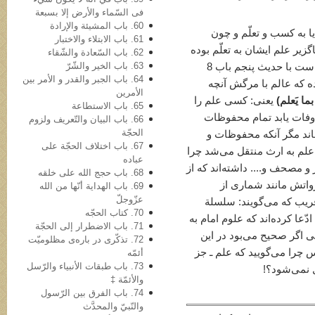
فی السّماء والأرض إلا بسبعة
60. باب المشیئة والإرادة
 به کسب و تعلّم و چون
61. باب الابتلاء والاختبار
یر علم ایشان به تعلّم بوده
62. باب السّعادة والشّقاء
63. باب الخیر والشّرّ
است. علاوه بر این، روایاتِ این باب مخالف است با حدیث پنجم باب 8
64. باب الجبر والقدر و الأمر بین
از قول امام باقرu نقل کرده که عالم با مرگش آنچه
الأمرین
ا یَعلم)
یعنی: کسی علم را
65. باب الاستطاعة
 وفات یابد تمام محفوظات
66. باب البیان والتّعریف ولزوم
الحجّة
ند مگر آنکه محفوظات و
67. باب اختلاف الحجّة على
 علم به ارث منتقل می‌شد چرا
عباده
 مصحف و.... داشته‌اند که از
68. باب حجج الله علی خلقه
ُواتش مانند شماری از
69. باب الهدایة أنّها من الله
عزّوجلّ
‌فریب که می‌گویند: سلسلة
70. کتاب الحجّه
عا کرده‌اند که علوم امام به
71. باب الاضطرار إلى الحجّة
 اگر صحیح می‌بود در این
72. تذکّری در باره‌ی مظلومیّت
س چرا می‌گویید که علم ـ جز
أئمّه
73. باب طبقات الأنبیاء والرّسل
ل نمی‌شود؟!
والأئمّة ‡
74. باب الفرق بین الرّسول
والنّبيّ والمحدَّث