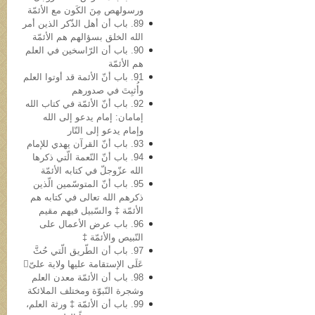
ورسولهص مِنَ الکَون مع الأئمّة
89. باب أن أهل الذّکر الذین أمر
الله الخلق بسؤالهم هم الأئمّة
90. باب أن الرّاسخین في العلم
هم الأئمّة
91. باب أنّ الأئمة قد أوتوا العلم
وأُثبِتَ في صدورهم
92. باب أنّ الأئمّة في کتاب الله
إمامان: إمام یدعو إلى الله
وإمام یدعو إلى النّار
93. باب أنّ القرآن یهدي للإمام
94. باب أنّ النّعمة الّتي ذکرها
الله عزّوجلّ في کتابه الأئمّة
95. باب أنّ المتوسّمین الّذین
ذکرهم الله تعالى في کتابه هم
الأئمّة ‡ والسّبیل فیهم مقیم
96. باب عرض الأعمال علی
النّبيص والأئمّة ‡
97. باب أن الطّریق الّتي حُثَّ
عَلَی الإستقامة علیها ولایة علیّ
98. باب أن الأئمّة معدن العلم
وشجرة النّبوّة ومختلف الملائکة
99. باب أن الأئمّة ‡ ورثة العلم،