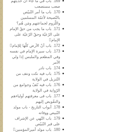
169. باب في ما جاء أنّ حدیثهم
صعب مستصعب
170. باب ما أمر النّبيّص
بالنّصیحة لأئمّة المسلمین
واللّزوم لجماعتهم ومَن هُم؟
171. باب ما یجب من حقّ الإمام
علی الرّعیّة وحقّ الرّعیّة علی
الإمام
172. باب أنّ الأرض کلّها لِلإمام
173. باب سیرة الإمام في نفسه
وفي المطعم والملبس إذا ولي
الأمر
174. باب نادر
175. باب فیه نکت ونتف من
التّنزیل في الولایة
176. باب فیه نُتَفٌ وجوامع من
الرّوایة في الولایة
177. باب فی معرفتهم أولیاءهم
والتفّویض إلیهم
178. أبواب التاریخ - باب مولد
النّبيص ووفاته
179. باب النّهي عن الإشراف
علی قبر النّبيّص
180. باب مولد أمیرالمؤمنین