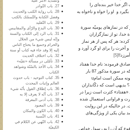
وتشدید الأمر علیه
گر خدا خیر بنده‌ای را
27. باب النّوادر
یرد و او را خواه و ناخواه به
28. باب روایة الکتب والحدیث
وفضل الکتابة والتّمسّك بالكتب
29. باب التّقلید
م صادقu فرموده: هر که در نمازهای یومیّه سورة
30. باب البدع والرّأی والمقاییس
31. باب الرد إلی الکتاب والسنة
 خدا، تو از نمازگزاران
وإنّه لیس شيء من الحلال
ز قول امام صادقu ادّعا کرده: هر که پس از هر نماز
والحرام وجمیع ما یحتاج الناس
و آخرت را برای او گرد آورد و
إلیه إلا وقد جاء فیه کتاب أو سنة
مرزد!!
[5]
32. باب اختلاف الحدیث
33. تأمّلی در مسألة «تقیّه»
صادق فرموده: نام خدا هفتاد
34. باب الأخذ بالسّنّة وشواهد
بار در سورة انعام ذکر شده است. در حالی که در سورة مذکور 87 بار
الکتاب
35. کتاب التوحید - باب حدوث
. پس چگونه ممکن است امامu
العالم وإثبات المحدث
 بدیهی است که دکّانداران
36. باب إطلاق القول بأنّه شيء
د «هفتاد» کثرت است زیرا در
37. باب أنّه لا یعرف إلا به
رت و فراوانی استعمال شده
38. باب أدنی المعرفة
39. باب المعبود
در حالی­که در این روایت
40. باب الکون والمکان
 بیان یکی از ویژگی‌های
41. باب النِّسبة
42. باب النّهي عن الکلام في
الکیفیّة
فوع که آن را به رسول خداص