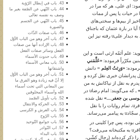
43. باب في‌ إبطال الرّؤیة
ه و می‌گوید: آن­حضرت به علیu فرمود: ای علی، هر که مرا در
44. باب النّهي عن الصّفة بغیر ما
را در حیات یا پس از ممات
وصف به نفسه تعالی
45. باب النّهي عن الجسم
خیز از بیم‌ها و سختی‌های
والصورة
! آیا در بارة عثمان که باجناق
46. باب صفات الذّات
حضرت علیu بود و بارها به عنوان خویشاوند به دیدار علیu رفته نیز این
47. باب آخر وهو من الباب الأوّل
48. باب الإراده أنها من صفات
الفعل وسائر صفات الفعل
ید: علم أئمّه ارثی است و این
49. باب حدوث الأسماء
ن مکرّراً فرموده:
«عَلَّمَني
50. باب معاني الأسماء
رموده:
«وَرِثتُ العِلم
= دانش
واشتقاتها
51. باب آخر وهو من الباب الأوّل
قول پدرانشان خبری نقل کرده و
إلا أنّ فیه زیادة وهو الفرق ما
درم به نقل از نیاکانش به من
بین المعاني التي تحت أسماء
ـ که می‌گویند: امام رضاu در
الله وأسماء المخلوقین
وسی بن جعفر....»
نقل شده
52. باب تأویل الصّمد
53. باب الحرکة والانتقال
است. در کتاب «مسند زید»/ نیز برادر امام باقرu، تمام روایات را با نقل
54. باب العرش و الکرسی
می‌رساند.
55. باب الرّوح
56. باب جوامع التّوحید
رثی بوده، پس چرا کلینی در
57. اب النّوادر
حدیث دوّم باب 175 کافی می‌گوید: حضرت باقرu به مکتبخانه می‌رفت؟
58. باب البداء
ا ذکر کرده‌اند (رجال کشّی،
59. باب في أنّه لا یکون شيء