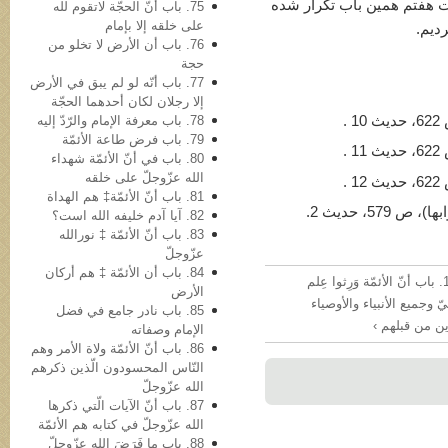
یت هفتم همین باب تکرار شده
75. باب أنّ الحجّة لاتقوم لله
علی خلقه إلا بإمام
دیم.
76. باب أن الأرض لا تخلو من
حجة
77. باب أنّه لو لم یبق في الأرض
إلا رجلان لکان أحدهما الحجّة
78. باب معرفة الإمام والرّدّ إلیه
79. باب فرض طاعة الأئمّة
80. باب في أنّ الأئمّة شهداء
الله عزّوجلّ على خلقه
81. باب أنّ الأئمّة‡ هم الهداة
82. آیا آدم خلیفه‌ الله است؟
83. باب أنّ الأئمّة ‡ نورالله
عزّوجلّ
84. باب أن الأئمّة ‡ هم أرکان
100. باب أنّ الأئمّة وَرِثوا عِلم
الأرض
بيّ وجمیع الأنبیاء والأوصیاء
85. باب نادر جامع في فضل
ذین من قبلهم ›
الإمام وصفاته
86. باب أنّ الأئمّة ولاة الأمر وهم
النّاس المحسودون الّذین ذکرهم
الله عزّوجلّ
87. باب أنّ الآیات الّتي ذکرها
الله عزّوجلّ في کتابه هم الأئمّة
88. باب ما فَرَضَ الله عزّوجلّ