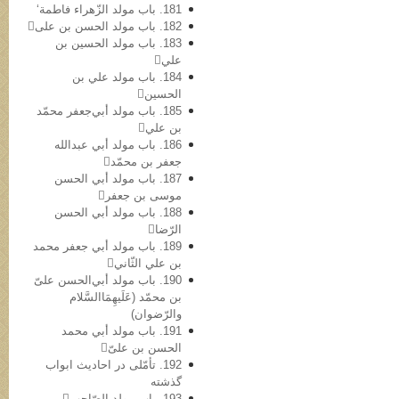
181. باب مولد الزّهراء فاطمة‘
182. باب مولد الحسن بن علی
183. باب مولد الحسین بن
علي
184. باب مولد علي بن
الحسین
185. باب مولد أبي‌جعفر محمّد
بن علي
186. باب مولد أبي عبدالله
جعفر بن محمّد
187. باب مولد أبي الحسن
موسی بن جعفر
188. باب مولد أبي الحسن
الرّضا
189. باب مولد أبي جعفر محمد
بن علي الثّاني
190. باب مولد أبي‌الحسن علیّ
بن محمّد (عَلَیهِمَاالسَّلام
والرّضوان)
191. باب مولد أبي محمد
الحسن بن علیّ
192. تأمّلی در احادیث ابواب
گذشته
193. باب مولد الصّاحب