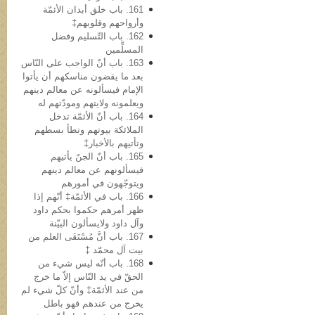
161. باب خلق أبدان الأئمّة
وأرواحهم وقلوبهم‡
162. باب التّسلیم وفضل
المسلِّمین
163. باب أنّ الواجب علی النّاس
بعد ما یقضون مناسکهم أن یأتوا
الإمام فیسألونه عن معالم دینهم
ویعلمونه ولایتهم ومودّتهم له
164. باب أنّ الأئمّة تدخل
الملائکة بیوتهم وتطأ بسطهم
وتأتیهم بالأخبار‡
165. باب أنّ الجنّ یأتیهم
فیسألونهم عن معالم دینهم
ویتوجّهون في أمورهم
166. باب في الأئمّة‡ أنّهم إذا
ظهر أمرهم حکموا بحکم داود
وآل داود ولایسألون البیّنة
167. باب أنَّ مُسْتَقَی العلم من
بیت آل محمّد ‡
168. باب أنّه لیس شيء من
الحقّ في ید النّاس إلاّ ما خرج
من عند الأئمّة‡ وأنّ کلّ شيء لم
یخرج من عندهم فهو باطل