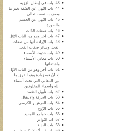
43. باب في‌ إبطال الرّؤیة
44. باب النّهي عن الصّفة بغیر ما
وصف به نفسه تعالی
45. باب النّهي عن الجسم
والصورة
46. باب صفات الذّات
47. باب آخر وهو من الباب الأوّل
48. باب الإراده أنها من صفات
الفعل وسائر صفات الفعل
49. باب حدوث الأسماء
50. باب معاني الأسماء
واشتقاتها
51. باب آخر وهو من الباب الأوّل
إلا أنّ فیه زیادة وهو الفرق ما
بین المعاني التي تحت أسماء
الله وأسماء المخلوقین
52. باب تأویل الصّمد
53. باب الحرکة والانتقال
54. باب العرش و الکرسی
55. باب الرّوح
56. باب جوامع التّوحید
57. اب النّوادر
58. باب البداء
59. باب في أنّه لا یکون شيء