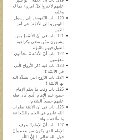
119. باب أن الأئمّة ‡ لو سُتِرَ
علیهم لأخبروا کلّ امريء بما له
وعلیه
120. باب التّفویض إلی رسول
اللهص و إلی الأئمّة‡ في أمر
الدّین
121. باب في أنّ الأئمّة‡ بمن
یشبهون ممّن مضی وکراهیة
القول فیهم بالنّبوّة
122. باب أنّ الأئمّة ‡ محدَّثون
مفهَّمون
123. باب فیه ذکر الأرواح الّتي
في الأئمّة ‡
124. باب الرّوح التي یسدِّد الله
بها الأئمّة ‡
125. باب وقت ما یعلم الإمام
جمیع علم الإمام الّذي کان قبله
علیهم جمیعاً السّلام
126. باب في أن الأئمّة صلوات
الله علیهم في العلم والشّجاعة
والطّاعة سواء
127. باب أنّ الإمام یعرف
الإمام الذي یکون من بعده وأنّ
قول الله تعالى: ﴿إِنَّ ٱللَّهَ