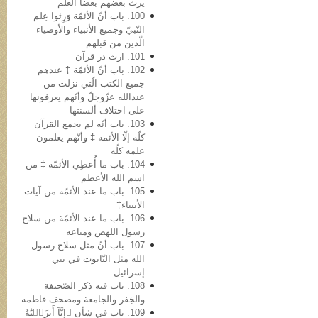
یرث بعضهم بعضاً العلم
100. باب أنّ الأئمّة وَرِثوا عِلم
النّبيّ وجمیع الأنبیاء والأوصیاء
الّذین من قبلهم
101. ارث در قرآن
102. باب أنّ الأئمّة ‡ عندهم
جمیع الکتب الّتي نزلت من
عندالله عزّوجلّ وأنّهم یعرفونها
علی اختلاف ألسنتها
103. باب أنّه لم یجمع القرآن
کلّه إلّا الأئمة ‡ وأنّهم یعلمون
علمه کلّه
104. باب ما أُعطِي الأئمّة ‡ من
اسم الله الأعظم
105. باب ما عند الأئمّة من آیات
الأنبیاء‡
106. باب ما عند الأئمّة من سلاح
رسول اللهص ومتاعه
107. باب أنّ مثل سلاح رسول
الله مثل التّابوت في بني
إسرائیل
108. باب فیه ذکر الصّحیفة
والجَفر والجامعة ومصحف فاطمه
109. باب في شأن ﴿إِنَّآ أَنزَلۡنَٰهُ