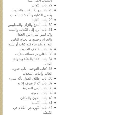
وتشدید الأمر علیه
27. باب النّوادر
28. باب روایة الکتب والحدیث
وفضل الکتابة والتّمسّك بالكتب
29. باب التّقلید
30. باب البدع والرّأی والمقاییس
31. باب الرد إلی الکتاب والسنة
وإنّه لیس شيء من الحلال
والحرام وجمیع ما یحتاج الناس
إلیه إلا وقد جاء فیه کتاب أو سنة
32. باب اختلاف الحدیث
33. تأمّلی در مسألة «تقیّه»
34. باب الأخذ بالسّنّة وشواهد
الکتاب
35. کتاب التوحید - باب حدوث
العالم وإثبات المحدث
36. باب إطلاق القول بأنّه شيء
37. باب أنّه لا یعرف إلا به
38. باب أدنی المعرفة
39. باب المعبود
40. باب الکون والمکان
41. باب النِّسبة
42. باب النّهي عن الکلام في
الکیفیّة