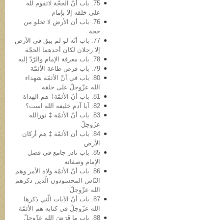
75. باب أنّ الحجّة لاتقوم لله
علی خلقه إلا بإمام
76. باب أن الأرض لا تخلو من
حجة
77. باب أنّه لو لم یبق في الأرض
إلا رجلان لکان أحدهما الحجّة
78. باب معرفة الإمام والرّدّ إلیه
79. باب فرض طاعة الأئمّة
80. باب في أنّ الأئمّة شهداء
الله عزّوجلّ على خلقه
81. باب أنّ الأئمّة‡ هم الهداة
82. آیا آدم خلیفه‌ الله است؟
83. باب أنّ الأئمّة ‡ نورالله
عزّوجلّ
84. باب أن الأئمّة ‡ هم أرکان
الأرض
85. باب نادر جامع في فضل
الإمام وصفاته
86. باب أنّ الأئمّة ولاة الأمر وهم
النّاس المحسودون الّذین ذکرهم
الله عزّوجلّ
87. باب أنّ الآیات الّتي ذکرها
الله عزّوجلّ في کتابه هم الأئمّة
88. باب ما فَرَضَ الله عزّوجلّ