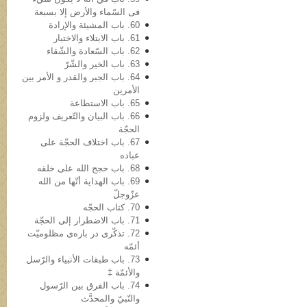
فی السّماء والأرض إلا بسبعة
60. باب المشیئة والإرادة
61. باب الابتلاء والاختبار
62. باب السّعادة والشّقاء
63. باب الخیر والشّرّ
64. باب الجبر والقدر و الأمر بین
الأمرین
65. باب الاستطاعة
66. باب البیان والتّعریف ولزوم
الحجّة
67. باب اختلاف الحجّة على
عباده
68. باب حجج الله علی خلقه
69. باب الهدایة أنّها من الله
عزّوجلّ
70. کتاب الحجّه
71. باب الاضطرار إلى الحجّة
72. تذکّری در باره‌ی مظلومیّت
أئمّه
73. باب طبقات الأنبیاء والرّسل
والأئمّة ‡
74. باب الفرق بین الرّسول
والنّبيّ والمحدَّث