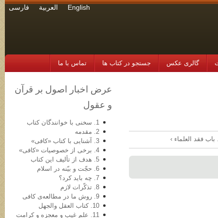
English
العربية
فارسی
ت
گالری عکس
جستجو در کتاب ها
تماس با ما
عرض اخبار اصول بر قرآن
و عقول
1. سخنی با خوانندگان کتاب
2. مقدمه
3. آشنایی با کتاب «کافی»
4. برخی از خصوصیات «کافی»
5. هدف از تألیف این کتاب
6. حجّت و بیّنه در اسلام
7. چه باید کرد؟
8. تذکّرات لازم
9. روش ما در مطالعه‌ی کافی
10. کتاب العقل والجهل
11. علم غیب و معجزه و کرامت