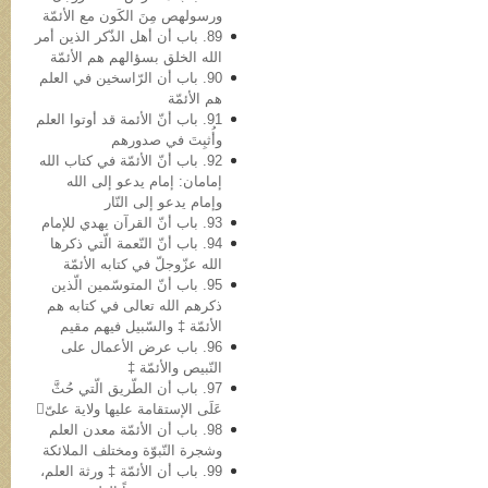
ورسولهص مِنَ الکَون مع الأئمّة
89. باب أن أهل الذّکر الذین أمر
الله الخلق بسؤالهم هم الأئمّة
90. باب أن الرّاسخین في العلم
هم الأئمّة
91. باب أنّ الأئمة قد أوتوا العلم
وأُثبِتَ في صدورهم
92. باب أنّ الأئمّة في کتاب الله
إمامان: إمام یدعو إلى الله
وإمام یدعو إلى النّار
93. باب أنّ القرآن یهدي للإمام
94. باب أنّ النّعمة الّتي ذکرها
الله عزّوجلّ في کتابه الأئمّة
95. باب أنّ المتوسّمین الّذین
ذکرهم الله تعالى في کتابه هم
الأئمّة ‡ والسّبیل فیهم مقیم
96. باب عرض الأعمال علی
النّبيص والأئمّة ‡
97. باب أن الطّریق الّتي حُثَّ
عَلَی الإستقامة علیها ولایة علیّ
98. باب أن الأئمّة معدن العلم
وشجرة النّبوّة ومختلف الملائکة
99. باب أن الأئمّة ‡ ورثة العلم،