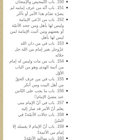
150. باب التّمحیص والإمتحان
151. باب أنّه من عرف إمامه لم
یضرّه تقدّم هذا الأمر أو تأخّر
152. باب من ادّعی الإمامة
ولیس لها بأهل ومن جحد الأئمّة
أو بعضهم ومن أثبت الإمامة لمن
لیس لها بأهل
153. باب في من دان الله
عزّوجل بغیر إمام من الله جل
جلاله
154. باب من مات ولیس له إمام
من أئمة الهدی وهو من الباب
الأوّل
155. باب في من عرف الحقّ
من أهل البیت ومن أنکر
156. باب ما یجب على النّاس
عند مضيّ الإمام
157. باب في أنّ الإمام متی
یعلم أنّ الأمر قد صار إلیه
158. باب حالات الأئمّة‡ في
السّنّ
159. باب أنّ الإمام لا یغسله إلا
إمام من الأئمة‡
160. باب موالید الأئمّة‡