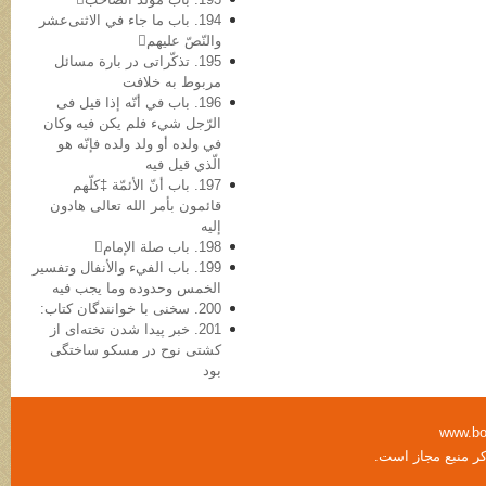
194. باب ما جاء في الاثنی‌عشر
والنّصّ علیهم
195. تذکّراتی در بارة مسائل
مربوط به خلافت
196. باب في أنّه إذا قیل فی
الرّجل شيء فلم یکن فیه وکان
في ولده أو ولد ولده فإنّه هو
الّذي قیل فیه
197. باب أنّ الأئمّة ‡کلّهم
قائمون بأمر الله تعالی هادون
إلیه
198. باب صلة الإمام
199. باب الفيء والأنفال وتفسیر
الخمس وحدوده وما یجب فیه
200. سخنی با خوانندگان کتاب:
201. خبر پیدا شدن تخته‌ای از
کشتی نوح در مسکو ساختگی
بود
www.bo
کر منبع مجاز است.