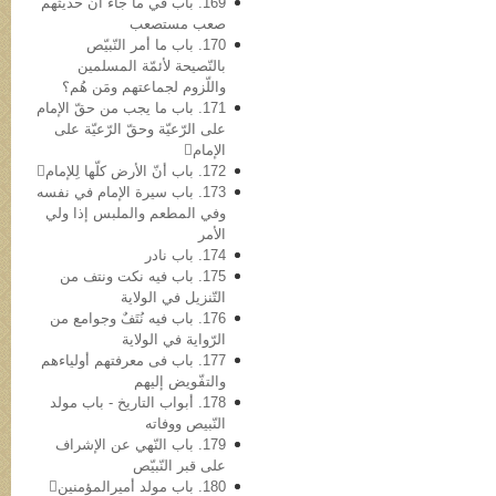
169. باب في ما جاء أنّ حدیثهم
صعب مستصعب
170. باب ما أمر النّبيّص
بالنّصیحة لأئمّة المسلمین
واللّزوم لجماعتهم ومَن هُم؟
171. باب ما یجب من حقّ الإمام
علی الرّعیّة وحقّ الرّعیّة علی
الإمام
172. باب أنّ الأرض کلّها لِلإمام
173. باب سیرة الإمام في نفسه
وفي المطعم والملبس إذا ولي
الأمر
174. باب نادر
175. باب فیه نکت ونتف من
التّنزیل في الولایة
176. باب فیه نُتَفٌ وجوامع من
الرّوایة في الولایة
177. باب فی معرفتهم أولیاءهم
والتفّویض إلیهم
178. أبواب التاریخ - باب مولد
النّبيص ووفاته
179. باب النّهي عن الإشراف
علی قبر النّبيّص
180. باب مولد أمیرالمؤمنین