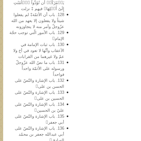
يَأۡمُرُكُمۡ أَن تُؤَدُّواْ ٱلۡأَمَٰنَٰتِ
إِلَىٰٓ أَهۡلِهَا﴾ فیهم ‡ نزلت
128. باب أن الأئمّة‡ لم یفعلوا
شیئاً ولا یفعلون إلا بعهد من الله
عزّوجلّ وأمر منه لا یتجاوزونه
129. باب الأمور الّتي توجب حجّة
الإمام
130. باب ثبات الإمامة في
الأعقاب وأنَّها لا تعود في أخ ولا
عمّ ولا غیرهما من القرابات
131. باب ما نصّ الله عزّوجلّ
ورسوله علی الأئمّة واحداً
فواحداً
132. باب الإشارة والنّصّ على
الحسن بن علی
133. باب الإشارة والنّصّ علی
الحسین بن علی
134. باب الإشارة والنّصّ علی
عليّ بن الحسین
135. باب الإشارة والنّصّ علی
أبي جعفر
136. باب الإشارة والنّصّ علی
أبي عبدالله جعفر بن محمّد
الصادق