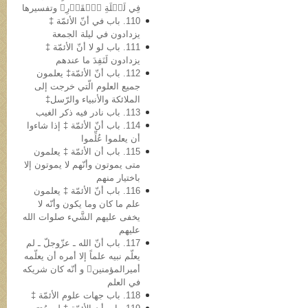
فِي لَيۡلَةِ ٱلۡقَدۡرِ﴾ وتفسیرها
110. باب في أنّ الأئمّة ‡
یزدادون في لیلة الجمعة
111. باب لو لا أنّ الأئمّة ‡
یزدادون لَنَفِدَ ما عندهم
112. باب أنّ الأئمّة‡ یعلمون
جمیع العلوم الّتي خرجت إلى
الملائکة والأنبیاء والرّسل‡
113. باب نادر فیه ذکر الغیب
114. باب أنّ الأئمّة ‡ إذا شاءوا
أن یعلموا عُلِّموا
115. باب أن الأئمّة ‡ یعلمون
متی یموتون وأنّهم لا یموتون إلا
باختیار منهم
116. باب أنّ الأئمّة ‡ یعلمون
علم ما کان وما یکون وأنّه لا
یخفی علیهم الشَّيء صلوات الله
علیهم
117. باب أنّ الله ـ عزّوجلّ ـ لم
یعلّم نبیه علماً إلا أمره أن یعلّمه
أمیرالمؤمنین و أنّه کان شریکه
في العلم
118. باب جهات علوم الأئمّة ‡