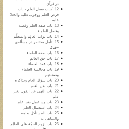
در قرآن
12. کتاب فضل العلم - باب
فرض العلم ووجوب طلبه والحثّ
علیه
13. باب صفة العلم وفضله
وفضل العلماء
14. باب ثواب العالِم والمتعلِّم
15. تأمل مختصر در مسأله‌ی
«فدک
16. باب صفة العلماء
17. باب حق العالم
18. باب فقد العلماء
19. باب مجالسة العلماء
وصحبتهم
20. باب سؤال العام وتذاکره
21. باب بذل العلم
22. باب النّهي عن القول بغیر
علم
23. باب من عمل بغیر علم
24. باب استعمال العلم
25. باب المستأکل بعلمه
والمباهی به
26. باب لزوم الحجّة علی العالِم