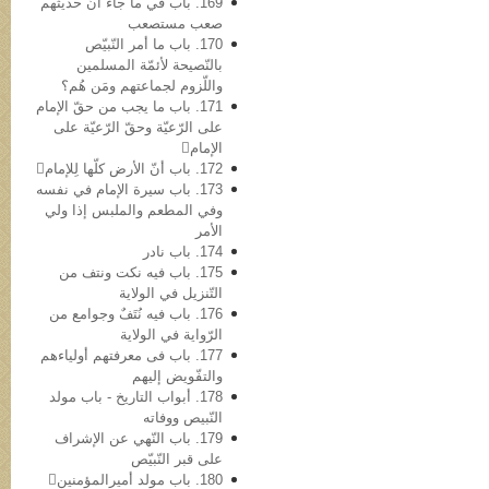
169. باب في ما جاء أنّ حدیثهم
صعب مستصعب
170. باب ما أمر النّبيّص
بالنّصیحة لأئمّة المسلمین
واللّزوم لجماعتهم ومَن هُم؟
171. باب ما یجب من حقّ الإمام
علی الرّعیّة وحقّ الرّعیّة علی
الإمام
172. باب أنّ الأرض کلّها لِلإمام
173. باب سیرة الإمام في نفسه
وفي المطعم والملبس إذا ولي
الأمر
174. باب نادر
175. باب فیه نکت ونتف من
التّنزیل في الولایة
176. باب فیه نُتَفٌ وجوامع من
الرّوایة في الولایة
177. باب فی معرفتهم أولیاءهم
والتفّویض إلیهم
178. أبواب التاریخ - باب مولد
النّبيص ووفاته
179. باب النّهي عن الإشراف
علی قبر النّبيّص
180. باب مولد أمیرالمؤمنین