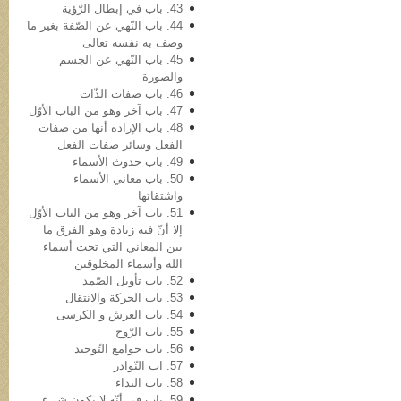
43. باب في‌ إبطال الرّؤیة
44. باب النّهي عن الصّفة بغیر ما
وصف به نفسه تعالی
45. باب النّهي عن الجسم
والصورة
46. باب صفات الذّات
47. باب آخر وهو من الباب الأوّل
48. باب الإراده أنها من صفات
الفعل وسائر صفات الفعل
49. باب حدوث الأسماء
50. باب معاني الأسماء
واشتقاتها
51. باب آخر وهو من الباب الأوّل
إلا أنّ فیه زیادة وهو الفرق ما
بین المعاني التي تحت أسماء
الله وأسماء المخلوقین
52. باب تأویل الصّمد
53. باب الحرکة والانتقال
54. باب العرش و الکرسی
55. باب الرّوح
56. باب جوامع التّوحید
57. اب النّوادر
58. باب البداء
59. باب في أنّه لا یکون شيء