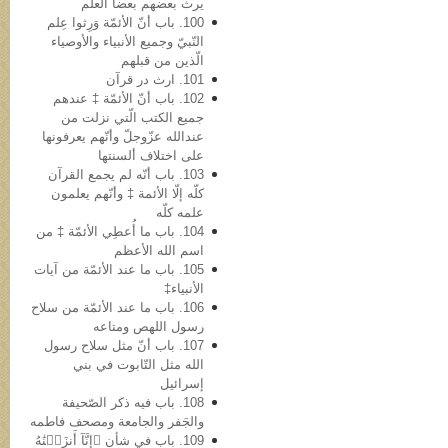
یرث بعضهم بعضاً العلم
100. باب أنّ الأئمّة وَرِثوا عِلم
النّبيّ وجمیع الأنبیاء والأوصیاء
الّذین من قبلهم
101. ارث در قرآن
102. باب أنّ الأئمّة ‡ عندهم
جمیع الکتب الّتي نزلت من
عندالله عزّوجلّ وأنّهم یعرفونها
علی اختلاف ألسنتها
103. باب أنّه لم یجمع القرآن
کلّه إلّا الأئمة ‡ وأنّهم یعلمون
علمه کلّه
104. باب ما أُعطِي الأئمّة ‡ من
اسم الله الأعظم
105. باب ما عند الأئمّة من آیات
الأنبیاء‡
106. باب ما عند الأئمّة من سلاح
رسول اللهص ومتاعه
107. باب أنّ مثل سلاح رسول
الله مثل التّابوت في بني
إسرائیل
108. باب فیه ذکر الصّحیفة
والجَفر والجامعة ومصحف فاطمه
109. باب في شأن ﴿إِنَّآ أَنزَلۡنَٰهُ