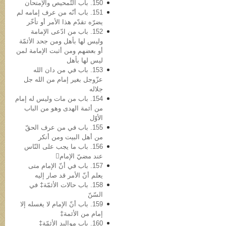
150. باب التّمحیص والإمتحان
151. باب أنّه من عرف إمامه لم
یضرّه تقدّم هذا الأمر أو تأخّر
152. باب من ادّعی الإمامة
ولیس لها بأهل ومن جحد الأئمّة
أو بعضهم ومن أثبت الإمامة لمن
لیس لها بأهل
153. باب في من دان الله
عزّوجل بغیر إمام من الله جل
جلاله
154. باب من مات ولیس له إمام
من أئمة الهدی وهو من الباب
الأوّل
155. باب في من عرف الحقّ
من أهل البیت ومن أنکر
156. باب ما یجب على النّاس
عند مضيّ الإمام
157. باب في أنّ الإمام متی
یعلم أنّ الأمر قد صار إلیه
158. باب حالات الأئمّة‡ في
السّنّ
159. باب أنّ الإمام لا یغسله إلا
إمام من الأئمة‡
160. باب موالید الأئمّة‡