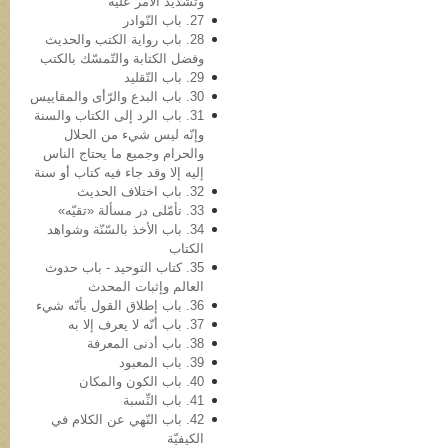
وتشدید الأمر علیه
27. باب النّوادر
28. باب روایة الکتب والحدیث
وفضل الکتابة والتّمسّك بالكتب
29. باب التّقلید
30. باب البدع والرّأی والمقاییس
31. باب الرد إلی الکتاب والسنة
وإنّه لیس شيء من الحلال
والحرام وجمیع ما یحتاج الناس
إلیه إلا وقد جاء فیه کتاب أو سنة
32. باب اختلاف الحدیث
33. تأمّلی در مسألة «تقیّه»
34. باب الأخذ بالسّنّة وشواهد
الکتاب
35. کتاب التوحید - باب حدوث
العالم وإثبات المحدث
36. باب إطلاق القول بأنّه شيء
37. باب أنّه لا یعرف إلا به
38. باب أدنی المعرفة
39. باب المعبود
40. باب الکون والمکان
41. باب النِّسبة
42. باب النّهي عن الکلام في
الکیفیّة