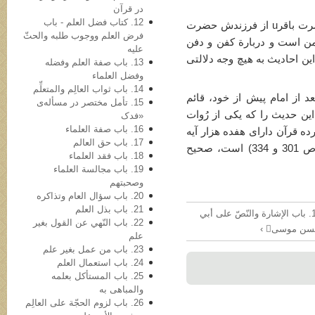
در قرآن
12. کتاب فضل العلم - باب
احادیث 2 و 3 و 4 و 5 و 6 و 8 می‌گویند حضرت باقرu از فرزندش حضرت
فرض العلم ووجوب طلبه والحثّ
 من است و دربارة کفن و دفن
علیه
ن احادیث به هیچ وجه دلالتی
13. باب صفة العلم وفضله
وفضل العلماء
14. باب ثواب العالِم والمتعلِّم
 از امام پیش ­از خود، قائم
15. تأمل مختصر در مسأله‌ی
حدیث را که یکی از رُوات
«فدک
16. باب صفة العلماء
ده قرآن دارای هفده هزار آیه
17. باب حق العالم
بوده ـ و راوی دیگرش جابر جُعفی (ر. ک. ص 301 و 334) است، صحیح
18. باب فقد العلماء
19. باب مجالسة العلماء
وصحبتهم
20. باب سؤال العام وتذاکره
21. باب بذل العلم
137. باب الإشارة والنّصّ علی أبي
22. باب النّهي عن القول بغیر
سن موسی ›
علم
23. باب من عمل بغیر علم
24. باب استعمال العلم
25. باب المستأکل بعلمه
والمباهی به
26. باب لزوم الحجّة علی العالِم