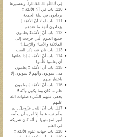
فِي لَيۡلَةِ ٱلۡقَدۡرِ﴾ وتفسیرها
110. باب في أنّ الأئمّة ‡
یزدادون في لیلة الجمعة
111. باب لو لا أنّ الأئمّة ‡
یزدادون لَنَفِدَ ما عندهم
112. باب أنّ الأئمّة‡ یعلمون
جمیع العلوم الّتي خرجت إلى
الملائکة والأنبیاء والرّسل‡
113. باب نادر فیه ذکر الغیب
114. باب أنّ الأئمّة ‡ إذا شاءوا
أن یعلموا عُلِّموا
115. باب أن الأئمّة ‡ یعلمون
متی یموتون وأنّهم لا یموتون إلا
باختیار منهم
116. باب أنّ الأئمّة ‡ یعلمون
علم ما کان وما یکون وأنّه لا
یخفی علیهم الشَّيء صلوات الله
علیهم
117. باب أنّ الله ـ عزّوجلّ ـ لم
یعلّم نبیه علماً إلا أمره أن یعلّمه
أمیرالمؤمنین و أنّه کان شریکه
في العلم
118. باب جهات علوم الأئمّة ‡