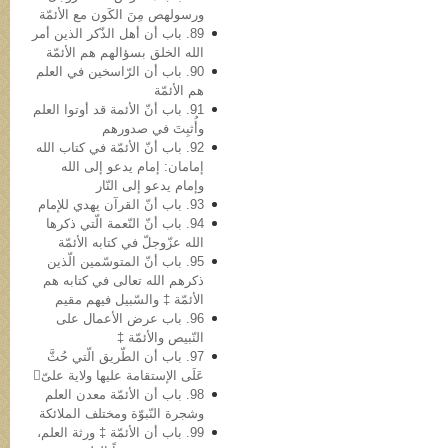
ورسولهص مِنَ الکَون مع الأئمّة
89. باب أن أهل الذّکر الذین أمر
الله الخلق بسؤالهم هم الأئمّة
90. باب أن الرّاسخین في العلم
هم الأئمّة
91. باب أنّ الأئمة قد أوتوا العلم
وأُثبِتَ في صدورهم
92. باب أنّ الأئمّة في کتاب الله
إمامان: إمام یدعو إلى الله
وإمام یدعو إلى النّار
93. باب أنّ القرآن یهدي للإمام
94. باب أنّ النّعمة الّتي ذکرها
الله عزّوجلّ في کتابه الأئمّة
95. باب أنّ المتوسّمین الّذین
ذکرهم الله تعالى في کتابه هم
الأئمّة ‡ والسّبیل فیهم مقیم
96. باب عرض الأعمال علی
النّبيص والأئمّة ‡
97. باب أن الطّریق الّتي حُثَّ
عَلَی الإستقامة علیها ولایة علیّ
98. باب أن الأئمّة معدن العلم
وشجرة النّبوّة ومختلف الملائکة
99. باب أن الأئمّة ‡ ورثة العلم،