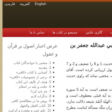
English
العربية
فارسی
ت
گالری عکس
جستجو در کتاب ها
تماس با ما
 أبي عبدالله جعفر بن
عرض اخبار اصول بر قرآن
و عقول
1. سخنی با خوانندگان کتاب
این باب دارای هشت حدیث است. مجلسی حدیث 1 و 6 را ضعیف و 2 و 7
2. مقدمه
ا حسن و 4 و 5 و 8 را مجهول ارزیابی کرده است. آقای
3. آشنایی با کتاب «کافی»
 شمرده است. مخفی نماند که راوی حدیث
4. برخی از خصوصیات «کافی»
5. هدف از تألیف این کتاب
6. حجّت و بیّنه در اسلام
- در این روایت که سندش در نهایت ضعف است به آیة 5 سورة
7. چه باید کرد؟
به آیة قبلی معطوف است و
8. تذکّرات لازم
9. روش ما در مطالعه‌ی کافی
هیّة أئمّة شیعه دلالت ندارد.
10. کتاب العقل والجهل
ران مکّه مسألة امامت مطرح
11. علم غیب و معجزه و کرامت