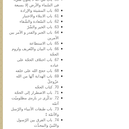
فی السّماء والأرض إلا بسبعة
60. باب المشیئة والإرادة
61. باب الابتلاء والاختبار
62. باب السّعادة والشّقاء
63. باب الخیر والشّرّ
64. باب الجبر والقدر و الأمر بین
الأمرین
65. باب الاستطاعة
66. باب البیان والتّعریف ولزوم
الحجّة
67. باب اختلاف الحجّة على
عباده
68. باب حجج الله علی خلقه
69. باب الهدایة أنّها من الله
عزّوجلّ
70. کتاب الحجّه
71. باب الاضطرار إلى الحجّة
72. تذکّری در باره‌ی مظلومیّت
أئمّه
73. باب طبقات الأنبیاء والرّسل
والأئمّة ‡
74. باب الفرق بین الرّسول
والنّبيّ والمحدَّث