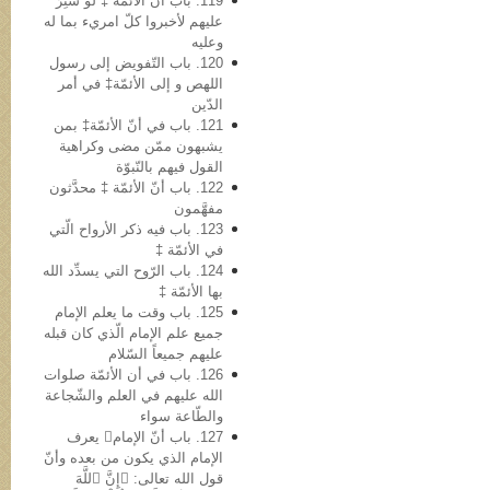
119. باب أن الأئمّة ‡ لو سُتِرَ
علیهم لأخبروا کلّ امريء بما له
وعلیه
120. باب التّفویض إلی رسول
اللهص و إلی الأئمّة‡ في أمر
الدّین
121. باب في أنّ الأئمّة‡ بمن
یشبهون ممّن مضی وکراهیة
القول فیهم بالنّبوّة
122. باب أنّ الأئمّة ‡ محدَّثون
مفهَّمون
123. باب فیه ذکر الأرواح الّتي
في الأئمّة ‡
124. باب الرّوح التي یسدِّد الله
بها الأئمّة ‡
125. باب وقت ما یعلم الإمام
جمیع علم الإمام الّذي کان قبله
علیهم جمیعاً السّلام
126. باب في أن الأئمّة صلوات
الله علیهم في العلم والشّجاعة
والطّاعة سواء
127. باب أنّ الإمام یعرف
الإمام الذي یکون من بعده وأنّ
قول الله تعالى: ﴿إِنَّ ٱللَّهَ