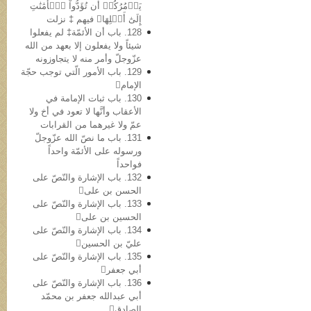
يَأۡمُرُكُمۡ أَن تُؤَدُّواْ ٱلۡأَمَٰنَٰتِ
إِلَىٰٓ أَهۡلِهَا﴾ فیهم ‡ نزلت
128. باب أن الأئمّة‡ لم یفعلوا
شیئاً ولا یفعلون إلا بعهد من الله
عزّوجلّ وأمر منه لا یتجاوزونه
129. باب الأمور الّتي توجب حجّة
الإمام
130. باب ثبات الإمامة في
الأعقاب وأنَّها لا تعود في أخ ولا
عمّ ولا غیرهما من القرابات
131. باب ما نصّ الله عزّوجلّ
ورسوله علی الأئمّة واحداً
فواحداً
132. باب الإشارة والنّصّ على
الحسن بن علی
133. باب الإشارة والنّصّ علی
الحسین بن علی
134. باب الإشارة والنّصّ علی
عليّ بن الحسین
135. باب الإشارة والنّصّ علی
أبي جعفر
136. باب الإشارة والنّصّ علی
أبي عبدالله جعفر بن محمّد
الصادق