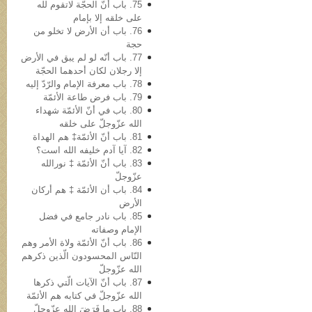
75. باب أنّ الحجّة لاتقوم لله
علی خلقه إلا بإمام
76. باب أن الأرض لا تخلو من
حجة
77. باب أنّه لو لم یبق في الأرض
إلا رجلان لکان أحدهما الحجّة
78. باب معرفة الإمام والرّدّ إلیه
79. باب فرض طاعة الأئمّة
80. باب في أنّ الأئمّة شهداء
الله عزّوجلّ على خلقه
81. باب أنّ الأئمّة‡ هم الهداة
82. آیا آدم خلیفه‌ الله است؟
83. باب أنّ الأئمّة ‡ نورالله
عزّوجلّ
84. باب أن الأئمّة ‡ هم أرکان
الأرض
85. باب نادر جامع في فضل
الإمام وصفاته
86. باب أنّ الأئمّة ولاة الأمر وهم
النّاس المحسودون الّذین ذکرهم
الله عزّوجلّ
87. باب أنّ الآیات الّتي ذکرها
الله عزّوجلّ في کتابه هم الأئمّة
88. باب ما فَرَضَ الله عزّوجلّ