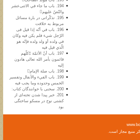
194. باب ما جاء في الاثنی‌عشر
والنّصّ علیهم
195. تذکّراتی در بارة مسائل
مربوط به خلافت
196. باب في أنّه إذا قیل فی
الرّجل شيء فلم یکن فیه وکان
في ولده أو ولد ولده فإنّه هو
الّذي قیل فیه
197. باب أنّ الأئمّة ‡کلّهم
قائمون بأمر الله تعالی هادون
إلیه
198. باب صلة الإمام
199. باب الفيء والأنفال وتفسیر
الخمس وحدوده وما یجب فیه
200. سخنی با خوانندگان کتاب:
201. خبر پیدا شدن تخته‌ای از
کشتی نوح در مسکو ساختگی
بود
www.bo
کر منبع مجاز است.