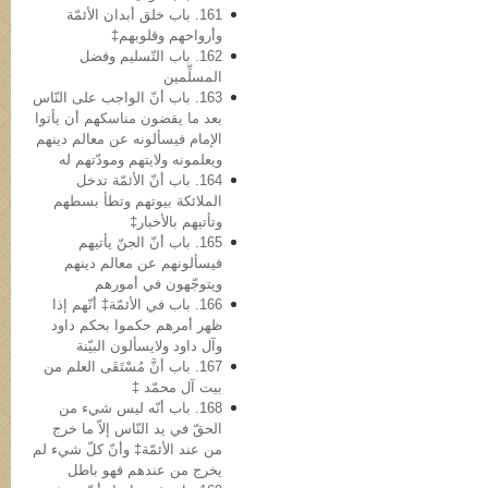
161. باب خلق أبدان الأئمّة
وأرواحهم وقلوبهم‡
162. باب التّسلیم وفضل
المسلِّمین
163. باب أنّ الواجب علی النّاس
بعد ما یقضون مناسکهم أن یأتوا
الإمام فیسألونه عن معالم دینهم
ویعلمونه ولایتهم ومودّتهم له
164. باب أنّ الأئمّة تدخل
الملائکة بیوتهم وتطأ بسطهم
وتأتیهم بالأخبار‡
165. باب أنّ الجنّ یأتیهم
فیسألونهم عن معالم دینهم
ویتوجّهون في أمورهم
166. باب في الأئمّة‡ أنّهم إذا
ظهر أمرهم حکموا بحکم داود
وآل داود ولایسألون البیّنة
167. باب أنَّ مُسْتَقَی العلم من
بیت آل محمّد ‡
168. باب أنّه لیس شيء من
الحقّ في ید النّاس إلاّ ما خرج
من عند الأئمّة‡ وأنّ کلّ شيء لم
یخرج من عندهم فهو باطل