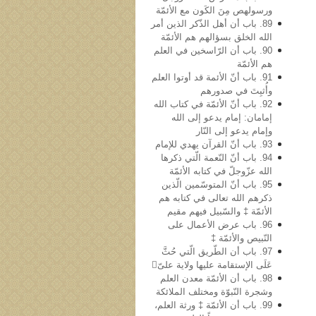
ورسولهص مِنَ الکَون مع الأئمّة
89. باب أن أهل الذّکر الذین أمر
الله الخلق بسؤالهم هم الأئمّة
90. باب أن الرّاسخین في العلم
هم الأئمّة
91. باب أنّ الأئمة قد أوتوا العلم
وأُثبِتَ في صدورهم
92. باب أنّ الأئمّة في کتاب الله
إمامان: إمام یدعو إلى الله
وإمام یدعو إلى النّار
93. باب أنّ القرآن یهدي للإمام
94. باب أنّ النّعمة الّتي ذکرها
الله عزّوجلّ في کتابه الأئمّة
95. باب أنّ المتوسّمین الّذین
ذکرهم الله تعالى في کتابه هم
الأئمّة ‡ والسّبیل فیهم مقیم
96. باب عرض الأعمال علی
النّبيص والأئمّة ‡
97. باب أن الطّریق الّتي حُثَّ
عَلَی الإستقامة علیها ولایة علیّ
98. باب أن الأئمّة معدن العلم
وشجرة النّبوّة ومختلف الملائکة
99. باب أن الأئمّة ‡ ورثة العلم،