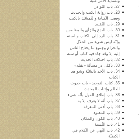
وتشدید الأمر علیه
27. باب النّوادر
28. باب روایة الکتب والحدیث
وفضل الکتابة والتّمسّك بالكتب
29. باب التّقلید
30. باب البدع والرّأی والمقاییس
31. باب الرد إلی الکتاب والسنة
وإنّه لیس شيء من الحلال
والحرام وجمیع ما یحتاج الناس
إلیه إلا وقد جاء فیه کتاب أو سنة
32. باب اختلاف الحدیث
33. تأمّلی در مسألة «تقیّه»
34. باب الأخذ بالسّنّة وشواهد
الکتاب
35. کتاب التوحید - باب حدوث
العالم وإثبات المحدث
36. باب إطلاق القول بأنّه شيء
37. باب أنّه لا یعرف إلا به
38. باب أدنی المعرفة
39. باب المعبود
40. باب الکون والمکان
41. باب النِّسبة
42. باب النّهي عن الکلام في
الکیفیّة