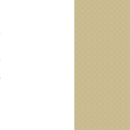
د
م
ن
م
ح
]
.
]
]
]
]
د
خ