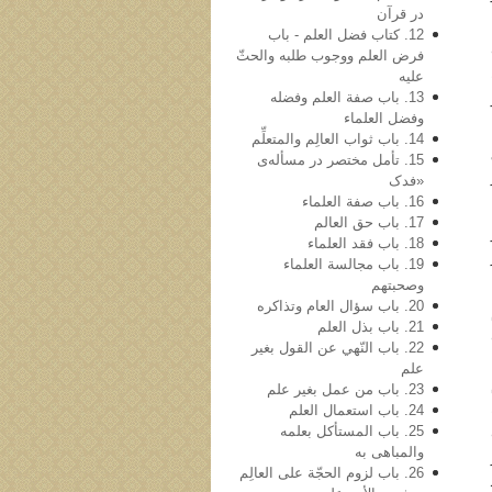
در قرآن
12. کتاب فضل العلم - باب
فرض العلم ووجوب طلبه والحثّ
علیه
13. باب صفة العلم وفضله
وفضل العلماء
14. باب ثواب العالِم والمتعلِّم
15. تأمل مختصر در مسأله‌ی
«فدک
16. باب صفة العلماء
17. باب حق العالم
18. باب فقد العلماء
19. باب مجالسة العلماء
وصحبتهم
20. باب سؤال العام وتذاکره
21. باب بذل العلم
22. باب النّهي عن القول بغیر
علم
23. باب من عمل بغیر علم
24. باب استعمال العلم
25. باب المستأکل بعلمه
والمباهی به
26. باب لزوم الحجّة علی العالِم