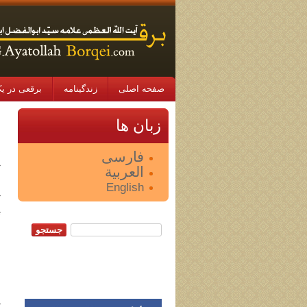
صفحه اصلی
زندگینامه
برقعی در یک
9
زبان ها
د
فارسی
«
العربية
س
English
«
*
جستجو:
ش
﴿
[
«