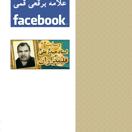
س
ف
خ
ح
ن
د
ت
ف
م
ش
ه
ن
ه
د
ک
ز