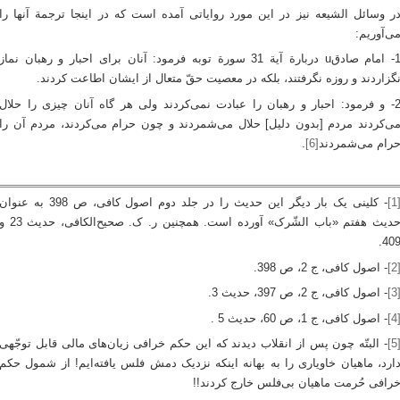
ر وسائل الشیعه نیز در این مورد روایاتی آمده است که در اینجا ترجمة آنها را
ی‌آوریم:
1- امام صادقu دربارة آیة 31 سورة توبه فرمود: آنان برای احبار و رهبان نماز
گزاردند و روزه نگرفتند، بلکه در معصیت حقّ متعال از ایشان اطاعت کردند.
2- و فرمود: احبار و رهبان را عبادت نمی‌کردند ولی هر گاه آنان چیزی را حلال
ی‌کردند مردم [بدون دلیل] حلال می‌شمردند و چون حرام می‌کردند، مردم آن را
رام می‌شمردند
[6]
.
[1
- کلینی یک بار دیگر این حدیث را در جلد دوم اصول کافی، ص 398 به عنوا
حدیث هفتم «باب الشّرک» آورده است. همچنین ر. ک. صحیح‌الکافی، حدیث
409
[2
- اصول کافی، ج 2، ص 398.
[3
- اصول کافی، ج 2، ص 397، حدیث 3.
[4
- اصول کافی، ج 1، ص 60، حدیث 5 .
[5
- البتّه چون پس از انقلاب دیدند که این حکم خرافی زیان‌های مالی قابل توجّهی
ارد، ماهیان خاویاری را به بهانه اینکه نزدیک دمش فلس یافته‌ایم! از شمول حکم
رافی حُرمت ماهیان بی‌فلس خارج کردند!!