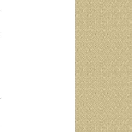
ب
ف
ب
م
و
ا
ا
ب
ن
ن
م
﴿
ٱ
«
ب
ع
م
ح