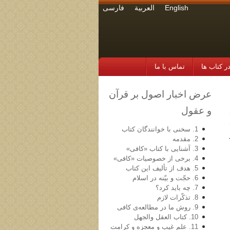
English
العربية
فارسی
 کتاب ها
تماس با ما
عرض اخبار اصول بر قرآن
و عقول
1. سخنی با خوانندگان کتاب
2. مقدمه
3. آشنایی با کتاب «کافی»
4. برخی از خصوصیات «کافی»
5. هدف از تألیف این کتاب
6. حجّت و بیّنه در اسلام
7. چه باید کرد؟
8. تذکّرات لازم
9. روش ما در مطالعه‌ی کافی
10. کتاب العقل والجهل
11. علم غیب و معجزه و کرامت