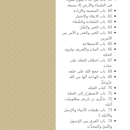
فی السّماء والأرض إلا بسبعة
60. باب المشیئة والإرادة
61. باب الابتلاء والاختبار
62. باب السّعادة والشّقاء
63. باب الخیر والشّرّ
64. باب الجبر والقدر و الأمر بین
الأمرین
65. باب الاستطاعة
66. باب البیان والتّعریف ولزوم
الحجّة
67. باب اختلاف الحجّة على
عباده
ن
68. باب حجج الله علی خلقه
 23 و
69. باب الهدایة أنّها من الله
عزّوجلّ
70. کتاب الحجّه
71. باب الاضطرار إلى الحجّة
72. تذکّری در باره‌ی مظلومیّت
أئمّه
73. باب طبقات الأنبیاء والرّسل
والأئمّة ‡
74. باب الفرق بین الرّسول
والنّبيّ والمحدَّث