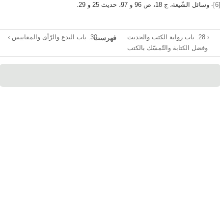
[6
- وسائل الشّیعة، ج 18، ص 96 و 97، حدیث 25 و 29.
‹ 28. باب روایة الکتب والحدیث
30. باب البدع والرّأی والمقاییس ›
فهرست
وفضل الکتابة والتّمسّك بالكتب