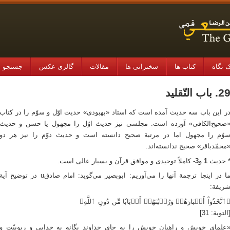
 نگاه
کتاب ها
سخنرانی ها
مقالات
گالری عکس
جستجو در
2. باب التّقلید
ر این باب سه حدیث آمده است که استاد «بهبودی» حدیث اوّل و سوّم را در کتاب
صحیح‌الکافی» آورده است. مجلسی نیز حدیث اوّل را مجهول یا حسن و حدیث
وّم را مجهول اما در مرتبة صحیح دانسته است و حدیث دوّم را نیز هر دو
محمّدباقر» صحیح ندانسته‌اند.
 حدیث
1
و
3
- کاملاً توحیدی و موافق قرآن و بسیار عالی است.
ما در اینجا ترجمة آنها را می‌آوریم: ابوبصیر می‌گوید: امام صادقu در توضیح آیة
ریفة:
ٱتَّخَذُوٓاْ أَحۡبَارَهُمۡ وَرُهۡبَٰنَهُمۡ أَرۡبَابٗا مِّن دُونِ ٱللَّهِ﴾
التوبة: 31]
علمای خویش و راهبان خویش را به جای خداوند یگانه به خدایی و ربوبیّت و