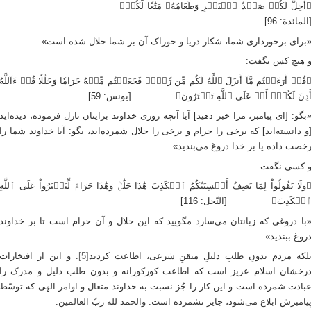
أُحِلَّ لَكُمۡ صَيۡدُ ٱلۡبَحۡرِ وَطَعَامُهُۥ مَتَٰعٗا لَّكُمۡ﴾
المائدة: 96]
برای برخورداری شما، شکار دریا و خوراک آن بر شما حلال شده است».
 هیچ کس نگفت:
قُلۡ أَرَءَيۡتُم مَّآ أَنزَلَ ٱللَّهُ لَكُم مِّن رِّزۡقٖ فَجَعَلۡتُم مِّنۡهُ حَرَامٗا وَحَلَٰلٗا قُلۡ ءَآللَّهُ
َذِنَ لَكُمۡۖ أَمۡ عَلَى ٱللَّهِ تَفۡتَرُونَ﴾ [یونس: 59]
بگو: [ای پیامبر، مرا خبر دهید] آیا آنچه روزی خداوند برایتان نازل فرموده، دیده‌اید
و دانسته‌اید] که برخی را حرام و برخی را حلال شمرده‌اید، بگو: آیا خداوند شما را
خصت داده یا بر خدا دروغ می‌بندید».
 کسی نگفت:
وَلَا تَقُولُواْ لِمَا تَصِفُ أَلۡسِنَتُكُمُ ٱلۡكَذِبَ هَٰذَا حَلَٰلٞ وَهَٰذَا حَرَامٞ لِّتَفۡتَرُواْ عَلَى ٱللَّهِ
لۡكَذِبَ﴾ [النّحل: 116]
با دروغی که زبانتان می‌سازد مگویید که این حلال و آن حرام است تا بر خداوند
روغ ببندید».
لکه مردم بدونِ طلبِ دلیلِ متقنِ شرعی، اطاعت کردند
[5]
. و این از افتخارات
رخشان اسلام عزیز است که اطاعت کورکورانه و بدون طلب دلیل و مدرک را
بادت شمرده است و این کار را جُز نسبت به خداوند متعال و اوامر الهی که توسّط
یامبرش ابلاغ می‌شود، جایز نشمرده است. والحمد لله ربّ العالمین.