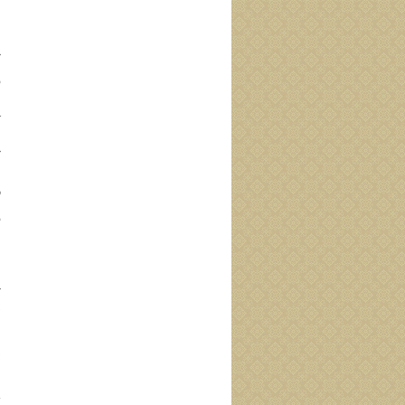
﴿
[
«
و
﴿
أ
«
[
ر
و
﴿
ٱ
«
د
ب
د
ع
پ