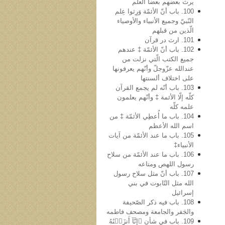
یرث بعضهم بعضاً العلم
100. باب أنّ الأئمّة وَرِثوا عِلم
النّبيّ وجمیع الأنبیاء والأوصیاء
الّذین من قبلهم
101. ارث در قرآن
102. باب أنّ الأئمّة ‡ عندهم
جمیع الکتب الّتي نزلت من
عندالله عزّوجلّ وأنّهم یعرفونها
علی اختلاف ألسنتها
103. باب أنّه لم یجمع القرآن
کلّه إلّا الأئمة ‡ وأنّهم یعلمون
علمه کلّه
104. باب ما أُعطِي الأئمّة ‡ من
اسم الله الأعظم
105. باب ما عند الأئمّة من آیات
الأنبیاء‡
106. باب ما عند الأئمّة من سلاح
رسول اللهص ومتاعه
107. باب أنّ مثل سلاح رسول
الله مثل التّابوت في بني
إسرائیل
108. باب فیه ذکر الصّحیفة
والجَفر والجامعة ومصحف فاطمه
109. باب في شأن ﴿إِنَّآ أَنزَلۡنَٰهُ