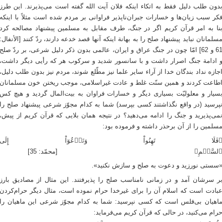
دون طلب دلیل فقط به اتکاء اینکه فلان آیت ‌الله گفته است می‌پذیرند. این طرز
کر سبب زیان‌ها و خسارات جبران‌ناپذیر فراوانی بر مردم شده است مثلاً با اینکه
نا به امر قرآن کریم اگر در جنگ، طرف مقابل به مسلمین پیشنهاد مصالحه کرد
سلمانان نباید پیشنهاد صلح را به بهانة اینکه آنها قصد خدعه دارند، ردّ کنند [الأنفال:
61 و 62] امّا چون در جنگ عراق و ایران، عالمی بدون ذکر دلیل شرعی، بر ردّ صلح
 ادامة جنگ اصرار داشت و با سانسور شدید و سرکوب هر که رأیی دیگر داشت،
جازه نداد بندگان خدا از آراء سایر علما نیز مطّلع شوند، مردم نیز بدون طلب دلیل،
طاعت کردند و همین سنّت غلط و عادت غیراسلامی، موجب ریختن خون مسلمانان
سیار و معلولیّت بسیاری دیگر و خسارات فراوان به بیت‌المال گردید و هیچ کس
پرسید (در واقع نگذاشتند کسی بپرسد) شما به کدام مجوّز شرعی پیشنهاد صلح را
می‌پذیرید و جنگ را ادامه می‌دهید؟ در نتیجه همان بلایی که قرآن کریم از پیش،
سلمین را از آن برحذر داشته و فرموده بود:
فَلَا تَهِنُواْ وَتَدۡعُوٓاْ إِلَى
لسَّلۡمِ﴾ [محمّد: 35]
سستی نورزید و دعوت به صلح و سازش نکنید».
ر سرشان آمد و در زمانی نامناسب صلح را پذیرفتند. این مثال از مصادیق بارز
بادت است که اسلام آن را برای غیرخدا حرام نموده است، مثال دیگر حرام‌کردن
اهیان بی‌فلس است که کسی نپرسید: شما به کدام مجوّز شرعی این ماهیان را
رام می‌کنید، در حالی که قرآن کریم می‌فرماید: