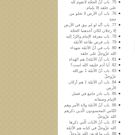
75. باب أنّ الحجّة لاتقوم لله
علی خلقه إلا بإمام
76. باب أن الأرض لا تخلو من
حجة
77. باب أنّه لو لم یبق في الأرض
إلا رجلان لکان أحدهما الحجّة
78. باب معرفة الإمام والرّدّ إلیه
79. باب فرض طاعة الأئمّة
80. باب في أنّ الأئمّة شهداء
الله عزّوجلّ على خلقه
81. باب أنّ الأئمّة‡ هم الهداة
82. آیا آدم خلیفه‌ الله است؟
83. باب أنّ الأئمّة ‡ نورالله
عزّوجلّ
84. باب أن الأئمّة ‡ هم أرکان
الأرض
85. باب نادر جامع في فضل
الإمام وصفاته
86. باب أنّ الأئمّة ولاة الأمر وهم
النّاس المحسودون الّذین ذکرهم
الله عزّوجلّ
87. باب أنّ الآیات الّتي ذکرها
الله عزّوجلّ في کتابه هم الأئمّة
88. باب ما فَرَضَ الله عزّوجلّ