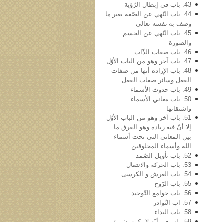
43. باب في‌ إبطال الرّؤیة
44. باب النّهي عن الصّفة بغیر ما
وصف به نفسه تعالی
45. باب النّهي عن الجسم
والصورة
46. باب صفات الذّات
47. باب آخر وهو من الباب الأوّل
48. باب الإراده أنها من صفات
الفعل وسائر صفات الفعل
49. باب حدوث الأسماء
50. باب معاني الأسماء
واشتقاتها
51. باب آخر وهو من الباب الأوّل
إلا أنّ فیه زیادة وهو الفرق ما
بین المعاني التي تحت أسماء
الله وأسماء المخلوقین
52. باب تأویل الصّمد
53. باب الحرکة والانتقال
54. باب العرش و الکرسی
55. باب الرّوح
56. باب جوامع التّوحید
57. اب النّوادر
58. باب البداء
59. باب في أنّه لا یکون شيء