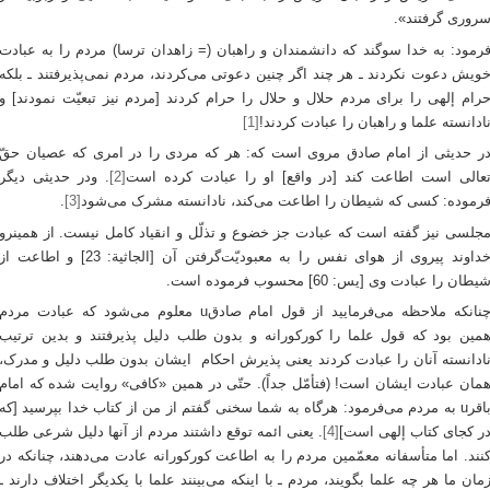
روری گرفتند».
رمود: به خدا سوگند که دانشمندان و راهبان (= زاهدان ترسا) مردم را به عبادت
ویش دعوت نکردند ـ هر چند اگر چنین دعوتی می‌‌کردند، مردم نمی‌پذیرفتند ـ بلکه
رام إلهی را برای مردم حلال و حلال را حرام کردند [مردم نیز تبعیّت نمودند] و
ادانسته علما و راهبان را عبادت کردند!
[1]
ر حدیثی از امام صادق مروی است که: هر که مردی را در امری که عصیان حقّ
عالی است اطاعت کند [در واقع] او را عبادت کرده است
[2]
. ودر حدیثی دیگر
رموده: کسی که شیطان را اطاعت می‌کند، نادانسته مشرک می‌شود
[3]
.
جلسی نیز گفته است که عبادت جز خضوع و تذلّل و انقیاد کامل نیست. از همین­رو
خداوند پیروی از هوای نفس را به معبودیّت‌گرفتن آن [الجاثیة: 23] و اطاعت از
یطان را عبادت وی [یس: 60] محسوب فرموده است.
چنانکه ملاحظه می‌فرمایید از قول امام صادقu معلوم می‌شود که عبادت مردم
مین بود که قول علما را کورکورانه و بدون طلب دلیل پذیرفتند و بدین ترتیب
ادانسته آنان را عبادت کردند یعنی پذیرش احکام ایشان بدون طلب دلیل و مدرک،
مان عبادت ایشان است! (فتأمّل جداً). حتّی در همین «کافی» روایت شده که امام
باقرu به مردم می‌فرمود: هرگاه به شما سخنی گفتم از من از کتاب خدا بپرسید [که
ر کجای کتاب إلهی است]
[4]
. یعنی ائمه توقع داشتند مردم از آنها دلیل شرعی طلب
نند. اما متأسفانه معمّمین مردم را به اطاعت کورکورانه عادت می‌دهند، چنانکه در
مان ما هر چه علما بگویند، مردم ـ با اینکه می‌بینند علما با یکدیگر اختلاف دارند ـ