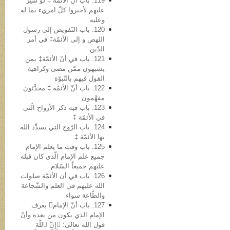
119. باب أن الأئمّة ‡ لو سُتِرَ
علیهم لأخبروا کلّ امريء بما له
وعلیه
120. باب التّفویض إلی رسول
اللهص و إلی الأئمّة‡ في أمر
الدّین
121. باب في أنّ الأئمّة‡ بمن
یشبهون ممّن مضی وکراهیة
القول فیهم بالنّبوّة
122. باب أنّ الأئمّة ‡ محدَّثون
مفهَّمون
123. باب فیه ذکر الأرواح الّتي
في الأئمّة ‡
124. باب الرّوح التي یسدِّد الله
بها الأئمّة ‡
125. باب وقت ما یعلم الإمام
جمیع علم الإمام الّذي کان قبله
علیهم جمیعاً السّلام
126. باب في أن الأئمّة صلوات
الله علیهم في العلم والشّجاعة
والطّاعة سواء
127. باب أنّ الإمام یعرف
الإمام الذي یکون من بعده وأنّ
قول الله تعالى: ﴿إِنَّ ٱللَّهَ