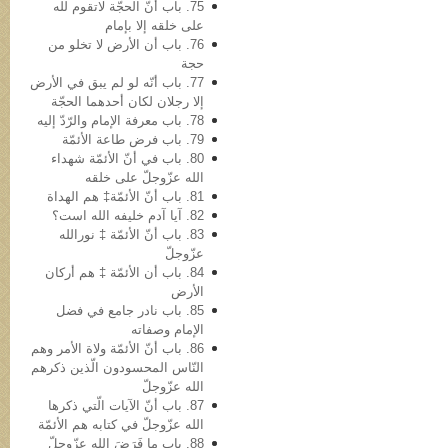
75. باب أنّ الحجّة لاتقوم لله
علی خلقه إلا بإمام
76. باب أن الأرض لا تخلو من
حجة
77. باب أنّه لو لم یبق في الأرض
إلا رجلان لکان أحدهما الحجّة
78. باب معرفة الإمام والرّدّ إلیه
79. باب فرض طاعة الأئمّة
80. باب في أنّ الأئمّة شهداء
الله عزّوجلّ على خلقه
81. باب أنّ الأئمّة‡ هم الهداة
82. آیا آدم خلیفه‌ الله است؟
83. باب أنّ الأئمّة ‡ نورالله
عزّوجلّ
84. باب أن الأئمّة ‡ هم أرکان
الأرض
85. باب نادر جامع في فضل
الإمام وصفاته
86. باب أنّ الأئمّة ولاة الأمر وهم
النّاس المحسودون الّذین ذکرهم
الله عزّوجلّ
87. باب أنّ الآیات الّتي ذکرها
الله عزّوجلّ في کتابه هم الأئمّة
88. باب ما فَرَضَ الله عزّوجلّ