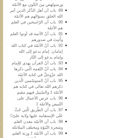
ورسولهص مِنَ الکَون مع الأئمّة
89. باب أن أهل الذّکر الذین أمر
الله الخلق بسؤالهم هم الأئمّة
90. باب أن الرّاسخین في العلم
هم الأئمّة
91. باب أنّ الأئمة قد أوتوا العلم
وأُثبِتَ في صدورهم
92. باب أنّ الأئمّة في کتاب الله
إمامان: إمام یدعو إلى الله
وإمام یدعو إلى النّار
93. باب أنّ القرآن یهدي للإمام
94. باب أنّ النّعمة الّتي ذکرها
الله عزّوجلّ في کتابه الأئمّة
95. باب أنّ المتوسّمین الّذین
ذکرهم الله تعالى في کتابه هم
الأئمّة ‡ والسّبیل فیهم مقیم
96. باب عرض الأعمال علی
النّبيص والأئمّة ‡
97. باب أن الطّریق الّتي حُثَّ
عَلَی الإستقامة علیها ولایة علیّ
98. باب أن الأئمّة معدن العلم
وشجرة النّبوّة ومختلف الملائکة
99. باب أن الأئمّة ‡ ورثة العلم،