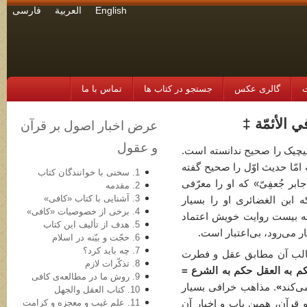
English
العربية
فارسی
ت
گالری عکس
جستجو در کتاب ها
تماس با ما
عرض اخبار اصول بر قرآن
و عقول
چ­یک را صحیح ندانسته است.
مّا حدیث اوّل را صحیح گفته
1. سخنی با خوانندگان کتاب
ر جُعفِیّ» که او را معرّفی
2. مقدمه
3. آشنایی با کتاب «کافی»
 ابن الغضائری او را بسیار
4. برخی از خصوصیات «کافی»
 بیست روایت خویش اعتماد
5. هدف از تألیف این کتاب
ر می‌رود، بی‌اعتبار است.
6. حجّت و بیّنه در اسلام
7. چه باید کرد؟
الب آن مطابق عقل و فطرت
8. تذکّرات لازم
م به العقل حکم به الشرع =
9. روش ما در مطالعه‌ی کافی
ی‌کند
»
. مذاهب خرافی بسیار
10. کتاب العقل والجهل
11. علم غیب و معجزه و کرامت
قرآن، همین باب و اخبار آن