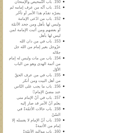
150. باب التّمحیص والإمتحان
151. باب أنّه من عرف إمامه لم
یضرّه تقدّم هذا الأمر أو تأخّر
152. باب من ادّعی الإمامة
ولیس لها بأهل ومن جحد الأئمّة
أو بعضهم ومن أثبت الإمامة لمن
لیس لها بأهل
153. باب في من دان الله
عزّوجل بغیر إمام من الله جل
جلاله
154. باب من مات ولیس له إمام
من أئمة الهدی وهو من الباب
الأوّل
155. باب في من عرف الحقّ
من أهل البیت ومن أنکر
156. باب ما یجب على النّاس
عند مضيّ الإمام
157. باب في أنّ الإمام متی
یعلم أنّ الأمر قد صار إلیه
158. باب حالات الأئمّة‡ في
السّنّ
159. باب أنّ الإمام لا یغسله إلا
إمام من الأئمة‡
160. باب موالید الأئمّة‡