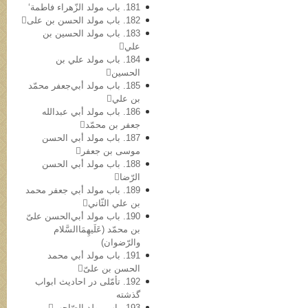
181. باب مولد الزّهراء فاطمة‘
182. باب مولد الحسن بن علی
183. باب مولد الحسین بن
علي
184. باب مولد علي بن
الحسین
185. باب مولد أبي‌جعفر محمّد
بن علي
186. باب مولد أبي عبدالله
جعفر بن محمّد
187. باب مولد أبي الحسن
موسی بن جعفر
188. باب مولد أبي الحسن
الرّضا
189. باب مولد أبي جعفر محمد
بن علي الثّاني
190. باب مولد أبي‌الحسن علیّ
بن محمّد (عَلَیهِمَاالسَّلام
والرّضوان)
191. باب مولد أبي محمد
الحسن بن علیّ
192. تأمّلی در احادیث ابواب
گذشته
193. باب مولد الصّاحب