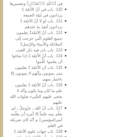
فِي لَيۡلَةِ ٱلۡقَدۡرِ﴾ وتفسیرها
110. باب في أنّ الأئمّة ‡
یزدادون في لیلة الجمعة
111. باب لو لا أنّ الأئمّة ‡
یزدادون لَنَفِدَ ما عندهم
112. باب أنّ الأئمّة‡ یعلمون
جمیع العلوم الّتي خرجت إلى
الملائکة والأنبیاء والرّسل‡
113. باب نادر فیه ذکر الغیب
114. باب أنّ الأئمّة ‡ إذا شاءوا
أن یعلموا عُلِّموا
115. باب أن الأئمّة ‡ یعلمون
متی یموتون وأنّهم لا یموتون إلا
باختیار منهم
116. باب أنّ الأئمّة ‡ یعلمون
علم ما کان وما یکون وأنّه لا
یخفی علیهم الشَّيء صلوات الله
علیهم
117. باب أنّ الله ـ عزّوجلّ ـ لم
یعلّم نبیه علماً إلا أمره أن یعلّمه
أمیرالمؤمنین و أنّه کان شریکه
في العلم
118. باب جهات علوم الأئمّة ‡