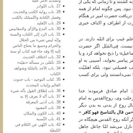
وتشدید الأمر علیه
 کشتند و تا زمانی که یکی از
27. باب النّوادر
نبود. پس چگونه امام از همه
28. باب روایة الکتب والحدیث
ان دریافت حضرت امیر در هنگام
وفضل الکتابة والتّمسّك بالكتب
ت از اطراف و اکناف خبری
29. باب التّقلید
30. باب البدع والرّأی والمقاییس
31. باب الرد إلی الکتاب والسنة
لم غیب برای ائمّه دارند. در
وإنّه لیس شيء من الحلال
والحرام وجمیع ما یحتاج الناس
یست. فِی‌المَثَل اگر حضرت
إلیه إلا وقد جاء فیه کتاب أو سنة
ابراهیمu می‌دانست که سرانجام حضرت اسماعیلu را ذبح نخواهد کرد و یا
32. باب اختلاف الحدیث
در بستر پیامبر بخوابد، آسیبی به او
33. تأمّلی در مسألة «تقیّه»
فضیلتی نبود، بلکه اهمّیّت
34. باب الأخذ بالسّنّة وشواهد
الکتاب
 نمی‌دانستند ولی برای کسب
35. کتاب التوحید - باب حدوث
العالم وإثبات المحدث
: امام صادق فرموده: خدا
36. باب إطلاق القول بأنّه شيء
37. باب أنّه لا یعرف إلا به
پس از رحلت وی، روح‌القدس به امام
38. باب أدنی المعرفة
ال روح از بدنی به بدن دیگر
39. باب المعبود
«من قال بالتناسخ فهو کافر
=
40. باب الکون والمکان
41. باب النِّسبة
گر آنکه روح القدس هیچگاه در
42. باب النّهي عن الکلام في
 نازل می‌شد امّا جاعل جاهل
الکیفیّة