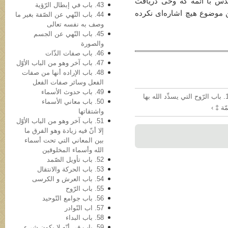
قدس با أئمّه که وحی دریافت
43. باب في‌ إبطال الرّؤیة
ن موضوع هيچ اشاره‌ای نکرده
44. باب النّهي عن الصّفة بغیر ما
وصف به نفسه تعالی
45. باب النّهي عن الجسم
والصورة
46. باب صفات الذّات
47. باب آخر وهو من الباب الأوّل
48. باب الإراده أنها من صفات
الفعل وسائر صفات الفعل
49. باب حدوث الأسماء
124. باب الرّوح التي یسدِّد الله بها
50. باب معاني الأسماء
مّة ‡ ›
واشتقاتها
51. باب آخر وهو من الباب الأوّل
إلا أنّ فیه زیادة وهو الفرق ما
بین المعاني التي تحت أسماء
الله وأسماء المخلوقین
52. باب تأویل الصّمد
53. باب الحرکة والانتقال
54. باب العرش و الکرسی
55. باب الرّوح
56. باب جوامع التّوحید
57. اب النّوادر
58. باب البداء
59. باب في أنّه لا یکون شيء