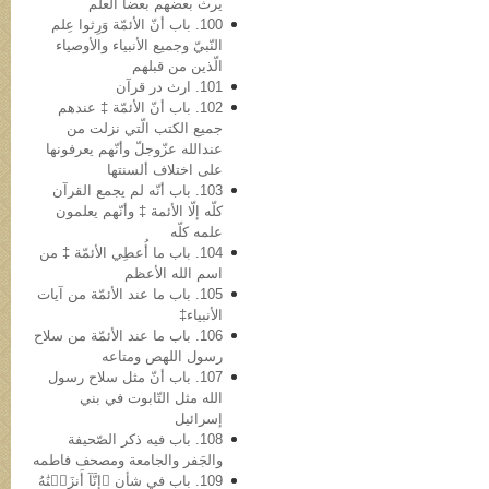
یرث بعضهم بعضاً العلم
100. باب أنّ الأئمّة وَرِثوا عِلم
النّبيّ وجمیع الأنبیاء والأوصیاء
الّذین من قبلهم
101. ارث در قرآن
102. باب أنّ الأئمّة ‡ عندهم
جمیع الکتب الّتي نزلت من
عندالله عزّوجلّ وأنّهم یعرفونها
علی اختلاف ألسنتها
103. باب أنّه لم یجمع القرآن
کلّه إلّا الأئمة ‡ وأنّهم یعلمون
علمه کلّه
104. باب ما أُعطِي الأئمّة ‡ من
اسم الله الأعظم
105. باب ما عند الأئمّة من آیات
الأنبیاء‡
106. باب ما عند الأئمّة من سلاح
رسول اللهص ومتاعه
107. باب أنّ مثل سلاح رسول
الله مثل التّابوت في بني
إسرائیل
108. باب فیه ذکر الصّحیفة
والجَفر والجامعة ومصحف فاطمه
109. باب في شأن ﴿إِنَّآ أَنزَلۡنَٰهُ