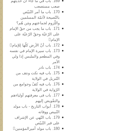
169. باب في ما جاء أنّ حدیثهم
صعب مستصعب
170. باب ما أمر النّبيّص
بالنّصیحة لأئمّة المسلمین
واللّزوم لجماعتهم ومَن هُم؟
171. باب ما یجب من حقّ الإمام
علی الرّعیّة وحقّ الرّعیّة علی
الإمام
172. باب أنّ الأرض کلّها لِلإمام
173. باب سیرة الإمام في نفسه
وفي المطعم والملبس إذا ولي
الأمر
174. باب نادر
175. باب فیه نکت ونتف من
التّنزیل في الولایة
176. باب فیه نُتَفٌ وجوامع من
الرّوایة في الولایة
177. باب فی معرفتهم أولیاءهم
والتفّویض إلیهم
178. أبواب التاریخ - باب مولد
النّبيص ووفاته
179. باب النّهي عن الإشراف
علی قبر النّبيّص
180. باب مولد أمیرالمؤمنین