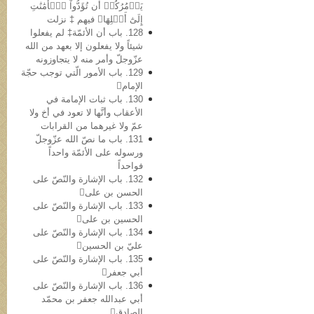
يَأۡمُرُكُمۡ أَن تُؤَدُّواْ ٱلۡأَمَٰنَٰتِ
إِلَىٰٓ أَهۡلِهَا﴾ فیهم ‡ نزلت
128. باب أن الأئمّة‡ لم یفعلوا
شیئاً ولا یفعلون إلا بعهد من الله
عزّوجلّ وأمر منه لا یتجاوزونه
129. باب الأمور الّتي توجب حجّة
الإمام
130. باب ثبات الإمامة في
الأعقاب وأنَّها لا تعود في أخ ولا
عمّ ولا غیرهما من القرابات
131. باب ما نصّ الله عزّوجلّ
ورسوله علی الأئمّة واحداً
فواحداً
132. باب الإشارة والنّصّ على
الحسن بن علی
133. باب الإشارة والنّصّ علی
الحسین بن علی
134. باب الإشارة والنّصّ علی
عليّ بن الحسین
135. باب الإشارة والنّصّ علی
أبي جعفر
136. باب الإشارة والنّصّ علی
أبي عبدالله جعفر بن محمّد
الصادق