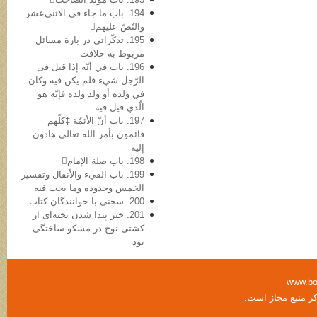
194. باب ما جاء في الاثنی‌عشر
والنّصّ علیهم
195. تذکّراتی در بارة مسائل
مربوط به خلافت
196. باب في أنّه إذا قیل فی
الرّجل شيء فلم یکن فیه وکان
في ولده أو ولد ولده فإنّه هو
الّذي قیل فیه
197. باب أنّ الأئمّة ‡کلّهم
قائمون بأمر الله تعالی هادون
إلیه
198. باب صلة الإمام
199. باب الفيء والأنفال وتفسیر
الخمس وحدوده وما یجب فیه
200. سخنی با خوانندگان کتاب:
201. خبر پیدا شدن تخته‌ای از
کشتی نوح در مسکو ساختگی
بود
www.bo
کر منبع مجاز است.