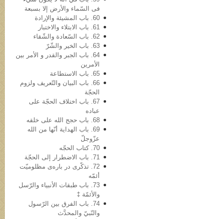
فی السّماء والأرض إلا بسبعة
60. باب المشیئة والإرادة
61. باب الابتلاء والاختبار
62. باب السّعادة والشّقاء
63. باب الخیر والشّرّ
64. باب الجبر والقدر و الأمر بین
الأمرین
65. باب الاستطاعة
66. باب البیان والتّعریف ولزوم
الحجّة
67. باب اختلاف الحجّة على
عباده
68. باب حجج الله علی خلقه
69. باب الهدایة أنّها من الله
عزّوجلّ
70. کتاب الحجّه
71. باب الاضطرار إلى الحجّة
72. تذکّری در باره‌ی مظلومیّت
أئمّه
73. باب طبقات الأنبیاء والرّسل
والأئمّة ‡
74. باب الفرق بین الرّسول
والنّبيّ والمحدَّث