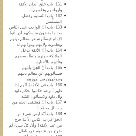
161. باب خلق أبدان الأئمّة
وأرواحهم وقلوبهم‡
162. باب التّسلیم وفضل
المسلِّمین
163. باب أنّ الواجب علی النّاس
بعد ما یقضون مناسکهم أن یأتوا
الإمام فیسألونه عن معالم دینهم
ویعلمونه ولایتهم ومودّتهم له
164. باب أنّ الأئمّة تدخل
الملائکة بیوتهم وتطأ بسطهم
وتأتیهم بالأخبار‡
165. باب أنّ الجنّ یأتیهم
فیسألونهم عن معالم دینهم
ویتوجّهون في أمورهم
166. باب في الأئمّة‡ أنّهم إذا
ظهر أمرهم حکموا بحکم داود
وآل داود ولایسألون البیّنة
167. باب أنَّ مُسْتَقَی العلم من
بیت آل محمّد ‡
168. باب أنّه لیس شيء من
الحقّ في ید النّاس إلاّ ما خرج
من عند الأئمّة‡ وأنّ کلّ شيء لم
یخرج من عندهم فهو باطل