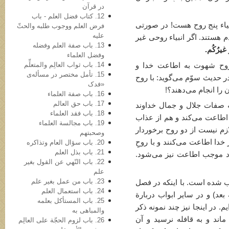
در قرآن
12. کتاب فضل العلم - باب
صیاء پنج روح هست! در صورتی
فرض العلم ووجوب طلبه والحثّ
علیه
 هستند. اگر انبیاء روحی غیر
13. باب صفة العلم وفضله
 غیرُکُم.
وفضل العلماء
14. باب ثواب العالِم والمتعلِّم
ا روح شهوت به اطاعت خدا و
15. تأمل مختصر در مسأله‌ی
ر حدیث سوّم می‌گوید: با روح
«فدک
را انجام می‌دهند؟!
16. باب صفة العلماء
17. باب حق العالم
ه صفات جلال و جمال خداوند
18. باب فقد العلماء
د اطاعت می‌کند و هم از عذاب
19. باب مجالسة العلماء
زم نیست از دو روح برخوردار
وصحبتهم
 خدا اطاعت می‌کنند و با روحِ
20. باب سؤال العام وتذاکره
21. باب بذل العلم
خود موجب اطاعت نیز می‌شود.
22. باب النّهي عن القول بغیر
علم
23. باب من عمل بغیر علم
یب شده است. با اینکه در فصل
24. باب استعمال العلم
 125 به بعد) و در سایر ابواب دربارة
25. باب المستأکل بعلمه
. در اینجا نیز چند نمونه ذکر
والمباهی به
ند و به قافله نرسید و آن
26. باب لزوم الحجّة علی العالِم