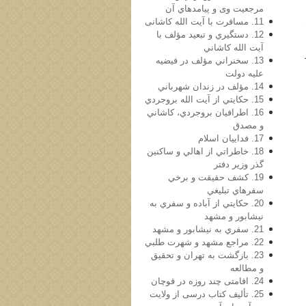
مرجعيت وی و پیامدهاي آن
11. مسافرت با آیت الله کاشانی
12. دستگيري و تبعيد مؤلف با
آيت الله كاشاني
13. سخنراني مؤلف در فيضيه
عليه دولت
14. مؤلف در زندان شهرباني
15. حكايتي از آيت الله بروجردي
16. اطرافيان بروجردي، كاشاني
و مصدق
17. فداییان اسلام
18. خاطراتي از اهالي و ساكنين
گذر وزير دفتر
19. كشف حقيقت و برخي
سفرهاي تبليغي
20. حكايتي از آباده و سفري به
نيشابور و مشهد
21. سفري به نيشابور و مشهد
22. مراجع مشهد و شهرت طلبي
23. بازگشت به تهران و تحقيق
و مطالعه
24. اقامتی چند روزه در قوچان
25. تأليف كتاب درسی از ولایت