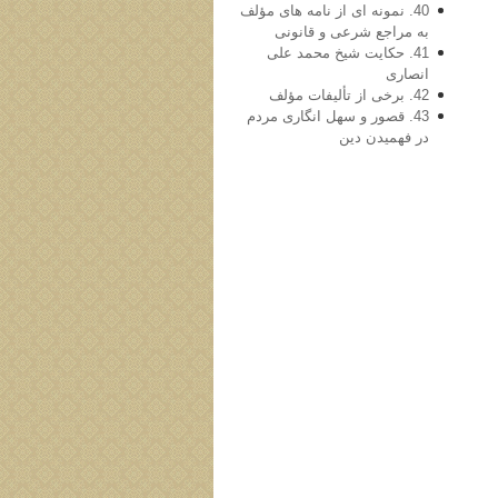
40. نمونه ای از نامه های مؤلف
به مراجع شرعی و قانونی
41. حكايت شيخ محمد علی
انصاری
42. برخی از تألیفات مؤلف
43. قصور و سهل انگاری مردم
در فهميدن دين