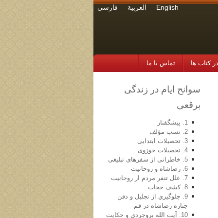
English
العربية
فارسی
 کتاب ها
تماس با ما
سوانح ايام در زندگی
برقعی
1. پیشگفتار
2. نسب مؤلف
3. تحصیلات ابتدایی
4. تحصیلات حوزوی
5. خاطراتی از سفرهای تبلیغی
6. رضاشاه و روحانیت
7. علل تنفر مردم از روحانیت
8. کشف حجاب
9. جلوگيري از تجليل و دفن
جنازه رضاشاه در قم
10. آيت الله بروجردي و حكايت