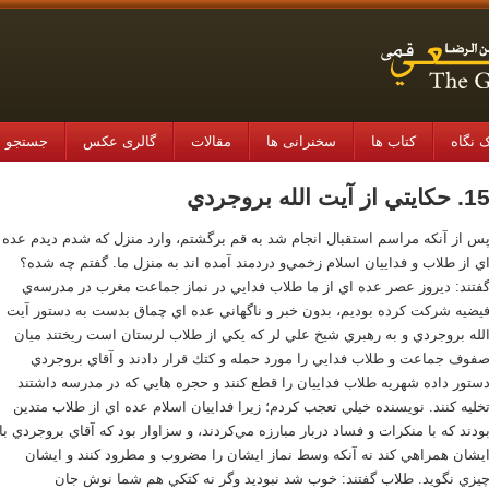
 نگاه
کتاب ها
سخنرانی ها
مقالات
گالری عکس
جستجو در
. حكايتي از آيت الله بروجردي
س از آنكه مراسم استقبال انجام شد به قم برگشتم، وارد منزل كه شدم ديدم عده
ي از طلاب و فداييان اسلام زخمي‌و دردمند آمده اند به منزل ما. گفتم چه شده؟
فتند: ديروز عصر عده اي از ما طلاب فدايي در نماز جماعت مغرب در مدرسه‌ي
يضيه شركت كرده بوديم، بدون خبر و ناگهاني عده اي چماق بدست به دستور آيت
لله بروجردي و به رهبري شيخ علي لر كه يكي از طلاب لرستان است ريختند ميان
فوف جماعت و طلاب فدايي را مورد حمله و كتك قرار دادند و آقاي بروجردي
ستور داده شهريه طلاب فداييان را قطع كنند و حجره هايي كه در مدرسه داشتند
خليه كنند. نويسنده خيلي تعجب كردم؛ زيرا فداييان اسلام عده اي از طلاب متدين
ودند كه با منكرات و فساد دربار مبارزه مي‌كردند، و سزاوار بود كه آقاي بروجردي با
يشان همراهي كند نه آنكه وسط نماز ايشان را مضروب و مطرود كنند و ايشان
يزي نگويد. طلاب گفتند: خوب شد نبوديد وگر نه كتكي هم شما نوش جان