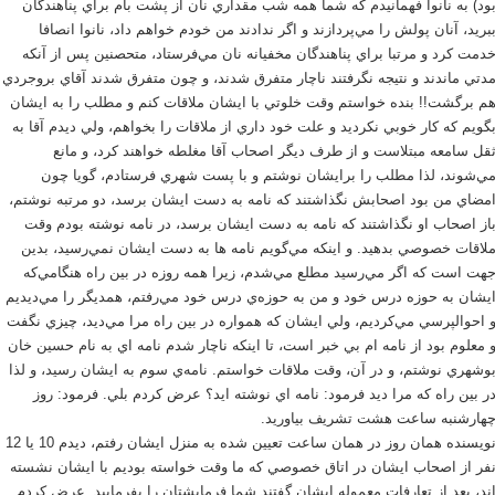
ود) به نانوا فهمانيدم كه شما همه شب مقداري نان از پشت بام براي پناهندگان
بريد، آنان پولش را مي‌پردازند و اگر ندادند من خودم خواهم داد، نانوا انصافا
دمت كرد و مرتبا براي پناهندگان مخفيانه نان مي‌فرستاد، متحصنين پس از آنكه
دتي ماندند و نتيجه نگرفتند ناچار متفرق شدند، و چون متفرق شدند آقاي بروجردي
م برگشت!! بنده خواستم وقت خلوتي با ايشان ملاقات كنم و مطلب را به ايشان
گويم كه كار خوبي نكرديد و علت خود داري از ملاقات را بخواهم، ولي ديدم آقا به
قل سامعه مبتلاست و از طرف ديگر اصحاب آقا مغلطه خواهند كرد، و مانع
ي‌شوند، لذا مطلب را برايشان نوشتم و با پست شهري فرستادم، گويا چون
مضاي من بود اصحابش نگذاشتند كه نامه به دست ايشان برسد، دو مرتبه نوشتم،
از اصحاب او نگذاشتند كه نامه به دست ايشان برسد، در نامه نوشته بودم وقت
لاقات خصوصي بدهيد. و اينكه مي‌گويم نامه ها به دست ايشان نمي‌رسيد، بدين
هت است كه اگر مي‌رسيد مطلع مي‌شدم، زيرا همه روزه در بين راه هنگامي‌كه
يشان به حوزه درس خود و من به حوزه‌ي درس خود مي‌رفتم، همديگر را مي‌ديديم
 احوالپرسي مي‌كرديم، ولي ايشان كه همواره در بين راه مرا مي‌ديد، چيزي نگفت
 معلوم بود از نامه ام بي خبر است، تا اينكه ناچار شدم نامه اي به نام حسين خان
وشهري نوشتم، و در آن، وقت ملاقات خواستم. نامه‌ي سوم به ايشان رسيد، و لذا
ر بين راه كه مرا ديد فرمود: نامه اي نوشته ايد؟ عرض كردم بلي. فرمود: روز
هارشنبه ساعت هشت تشريف بياوريد.
نويسنده همان روز در همان ساعت تعيين شده به منزل ايشان رفتم، ديدم 10 يا 12
فر از اصحاب ايشان در اتاق خصوصي كه ما وقت خواسته بوديم با ايشان نشسته
ند، بعد از تعارفات معموله ايشان گفتند شما فرمايشتان را بفرماييد. عرض كردم