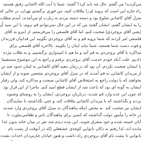
ي‌كرديد! من گفتم: حال چه بايد كرد؟ گفتند: شما با آيت الله كاشاني رفيق هستيد
اه چاره اين است كه برويد او را ملاقات كنيد، من فوري برگشتم تهران، در حالي كه
نزل آقاي كاشاني شلوغ بود و دسته دسته مردم به زيارت او مي‌آمدند، آمدم مطلب
ا به ايشان گفتم، ايشان گفتند من كه در اين حال نمي‌توانم قم بروم، با اين سيد لُر
يعني آقاي بروجردي) صحبت كنم، اما آقاي فلسفي را مي‌فرستم، از اينرو به آقاي
لسفي امر كردند كه شما برويد قم و به آقاي بروجردي بگوييد اين فداييان فرزندان
 قوت دست شما هستند، شما نبايد اينان را بكوبيد. بالاخره آقاي فلسفي براي
ذاكره با آقاي بروجردي به قم آمد و ما هم با اميدواري برگشتيم، و به طلاب مژده
اديم. علت آنكه خودم خدمت آقاي بروجردي نرفتم و راجع به اين موضوع مستقيما
ا ايشان صحبت نكردم، آن بود كه در زمان تبعيد آقاي كاشاني به لبنان حدود صد تن
ز مريدان كاشاني به قم آمدند كه در منزل آقاي بروجردي متحصن شوند و از ايشان
خواهند كه با دولت راجع به استخلاص آقاي كاشاني صبحت و مذاكره كند، ولي رفتار
يشان به گونه اي بود كه باعث شد از ايشان قطع اميد كنم. ماجرا از اين قرار بود
ه چون اين عده وارد قم شدند، درباريانِ بروجردي، ايشان را به روستاي وشنوه
ردند و نگذاشتند كه با مريدان كاشاني ملاقات كند، و حتي نگذاشتند با نمايندگان
يشان نيز صحبت كند. به محض اينكه پناهندگان به منزل آقاي بروجردي وارد شدند،
رِ خانه را مأمور دولت گذاشتند كه كسي براي پناهندگان ناني و طعامي‌نياورد، تا
نان خسته شده و خود متفرق شوند، اين بنده ديدم صد نفر در ميان خانه بدون غذا
انده اند، لذا رفتم به دكان نانوايي كوچه‌ي عشقعلي (كه در آنوقت از پشت بام
انوايي تا پشت بام آقاي بروجردي راه داشت و هنوز خيابان چارمردان احداث نشده