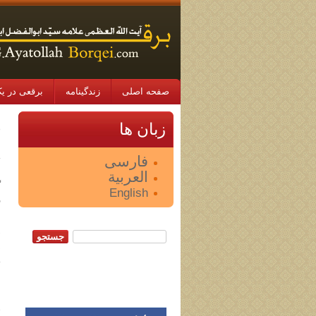
صفحه اصلی
زندگینامه
برقعی در یک
15
زبان ها
پ
فارسی
ا
العربية
گ
English
ف
ا
ص
جستجو:
د
ت
ب
ا
چ