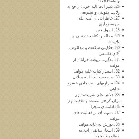
و پيآمدهای آن
26. نظر آيت الله خويی راجع به
ولايت تكوينی و تشريعی
27. خاطراتی از آيت الله
شريعتمداری
28. اصول دين
29. مخالفين كتاب «درسی از
ولايت»
30. حكايتی شگفت و مذاكره با
آقای فلسفی
31. بدگويی روضه خوانان از
مؤلف
32. انتشار كتاب عليه مؤلف
33. مرجعيت آيت الله ميلانی
34. شرارتهای سيد هادی خسرو
شاهی
35. تلاش های شريعتمداری
برای گرفتن مسجد و عاقبت وی
36.ادامه ی ماجرا
37. نمونه ای از فعاليت های
مؤلف
38. یورش به خانه مؤلف
39. اشعار مؤلف راجع به
مظلوميت خود