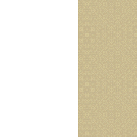
ب
ب
خ
م
ه
ب
ث
م
ا
ب
م
ج
ا
و
و
ب
د
چ
ن
ا