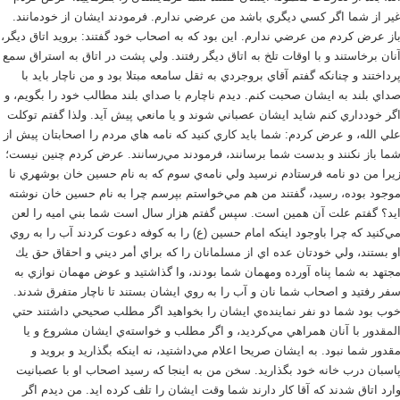
ير از شما اگر كسي ديگري باشد من عرضي ندارم. فرمودند ايشان از خودمانند.
از عرض كردم من عرضي ندارم. اين بود كه به اصحاب خود گفتند: برويد اتاق ديگر،
نان برخاستند و با اوقات تلخ به اتاق ديگر رفتند. ولي پشت در اتاق به استراق سمع
رداختند و چنانكه گفتم آقاي بروجردي به ثقل سامعه مبتلا بود و من ناچار بايد با
داي بلند به ايشان صحبت كنم. ديدم ناچارم با صداي بلند مطالب خود را بگويم، و
گر خودداري كنم شايد ايشان عصباني شوند و يا مانعي پيش آيد. ولذا گفتم توكلت
لي الله، و عرض كردم: شما بايد كاري كنيد كه نامه هاي مردم را اصحابتان پيش از
ما باز نكنند و بدست شما برسانند، فرمودند مي‌رسانند. عرض كردم چنين نيست؛
يرا من دو نامه فرستادم نرسيد ولي نامه‌ي سوم كه به نام حسين خان بوشهري نا
وجود بوده، رسيد، گفتند من هم مي‌خواستم بپرسم چرا به نام حسين خان نوشته
يد؟ گفتم علت آن همين است. سپس گفتم هزار سال است شما بني اميه را لعن
ي‌كنيد كه چرا باوجود اينكه امام حسين (ع) را به كوفه دعوت كردند آب را به روي
و بستند، ولي خودتان عده اي از مسلمانان را كه براي أمر ديني و احقاق حق يك
جتهد به شما پناه آورده ومهمان شما بودند، وا گذاشتيد و عوض مهمان نوازي به
فر رفتيد و اصحاب شما نان و آب را به روي ايشان بستند تا ناچار متفرق شدند.
وب بود شما دو نفر نماينده‌ي ايشان را بخواهيد اگر مطلب صحيحي داشتند حتي
لمقدور با آنان همراهي مي‌كرديد، و اگر مطلب و خواسته‌ي ايشان مشروع و يا
قدور شما نبود. به ايشان صريحا اعلام مي‌داشتيد، نه اينكه بگذاريد و برويد و
اسبان درب خانه خود بگذاريد. سخن من به اينجا كه رسيد اصحاب او با عصبانيت
ارد اتاق شدند كه آقا كار دارند شما وقت ايشان را تلف كرده ايد. من ديدم اگر