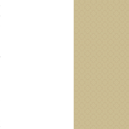
غ
ب
آ
پ
ص
ا
ع
ش
ز
م
ا
م
ا
م
س
خ
ا
م
پ
و