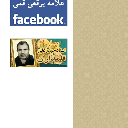
م
ر
م
ر
(
ف
و
م
د
ب
ا
ب
ا
ك
ب
ا
د
آ
م
ن