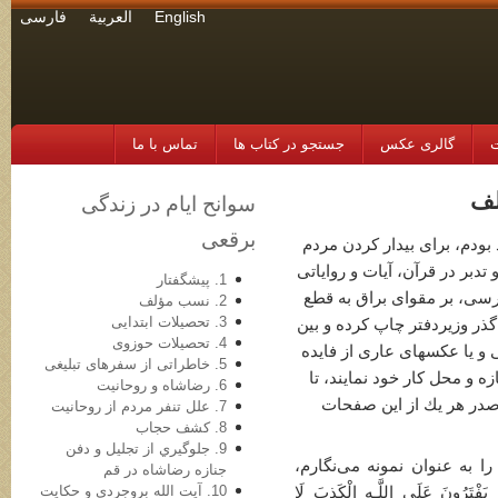
English
العربية
فارسی
ت
گالری عکس
جستجو در کتاب ها
تماس با ما
سوانح ايام در زندگی
برقعی
 بودم، برای بیدار كردن مردم
 تدبر در قرآن، آیات و روایاتی
1. پیشگفتار
ارسی، بر مقوای براق به قطع
2. نسب مؤلف
3. تحصیلات ابتدایی
د گذر وزیردفتر چاپ كرده و بین
4. تحصیلات حوزوی
 و یا عكسهای عاری از فایده
5. خاطراتی از سفرهای تبلیغی
ازه و محل كار خود نمایند، تا
6. رضاشاه و روحانیت
ر صدر هر یك از این صفحات
7. علل تنفر مردم از روحانیت
8. کشف حجاب
9. جلوگيري از تجليل و دفن
ا به عنوان نمونه می‌نگارم،
جنازه رضاشاه در قم
10. آيت الله بروجردي و حكايت
رُ‌ونَ عَلَى اللَّـهِ الْكَذِبَ لَا