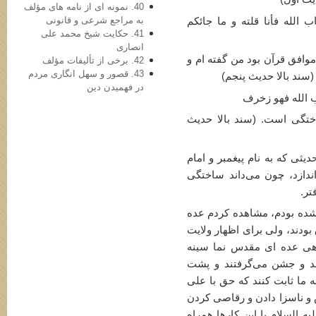
40. نمونه ای از نامه های مؤلف
به مراجع شرعی و قانونی
الله فأنا قلته و ما جائكم
41. حكايت شيخ محمد علی
انصاری
وافق قرآن بود من گفته ام و
42. برخی از تألیفات مؤلف
43. قصور و سهل انگاری مردم
سند بالا حدیث پنجم)
در فهميدن دين
ب الله فهو زخرف
ختگی است. (سند بالا حدیث
یثی كه به نام پیغمبر و امام
ندازد، چون می‌داند ساختگی
تر.
 شده بودم، مشاهده كردم عده
بودند، ولی برای اظهار ولایت
هی عده ای مقدس نما سینه
ند و جشن می‌گرفتند و پشت
ه ما ثابت كنند كه حق با علی
و ناسزا دادن و رقاصی كردن
 السلام با این كارها همراه