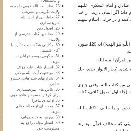
و پيآمدهای آن
م صادق و امام عسكری علیهم
26. نظر آيت الله خويی راجع به
ولايت تكوينی و تشريعی
داد: اگر ایمان دارید، از خدا
27. خاطراتی از آيت الله
ی كنید و در خرابی اسلام سهیم
شريعتمداری
28. اصول دين
29. مخالفين كتاب «درسی از
ولايت»
و صفحه دیگر چنین بود: قرآن گوید: (إِنَّ هُدَى اللَّـهِ هُوَ الْهُدَىٰ) آیه 120 سوره
30. حكايتی شگفت و مذاكره با
آقای فلسفی
ت.
31. بدگويی روضه خوانان از
لقرآن أضله الله.
مؤلف
32. انتشار كتاب عليه مؤلف
ده. (بحار الانوار جدید، جلد
33. مرجعيت آيت الله ميلانی
34. شرارتهای سيد هادی خسرو
شاهی
نی من كتاب الله. وقتی چیزی
35. تلاش های شريعتمداری
د. (جلد اول اصول كافی، كتاب
برای گرفتن مسجد و عاقبت وی
36.ادامه ی ماجرا
37. نمونه ای از فعاليت های
ذوه و ما خالف الكتاب الله
مؤلف
38. یورش به خانه مؤلف
39. اشعار مؤلف راجع به
یثی كه مخالف قرآن بود رها
مظلوميت خود
دیث اول)