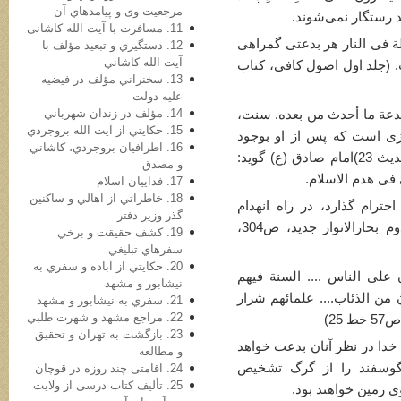
مرجعيت وی و پیامدهاي آن
ند رستگار نمی‌شوند.
11. مسافرت با آیت الله کاشانی
ة فی النار هر بدعتی گمراهی
12. دستگيري و تبعيد مؤلف با
آيت الله كاشاني
(جلد اول اصول كافی، كتاب
13. سخنراني مؤلف در فيضيه
عليه دولت
14. مؤلف در زندان شهرباني
بدعة ما أحدث من بعده. سنت،
15. حكايتي از آيت الله بروجردي
ی است كه پس از او بوجود
16. اطرافيان بروجردي، كاشاني
آمده. (جلد دوم بحارالانوار جدید، ص266، حدیث 23)امام صادق (ع) گوید:
و مصدق
ی هدم الاسلام.
17. فداییان اسلام
18. خاطراتي از اهالي و ساكنين
رام گذارد، در راه انهدام
گذر وزير دفتر
(خرابی) اسلام گام برداشته است. (جلد دوم بحارالانوار جدید، ص304،
19. كشف حقيقت و برخي
سفرهاي تبليغي
20. حكايتي از آباده و سفري به
لی الناس .... السنة فیهم
نيشابور و مشهد
 من الذئاب.... علمائهم شرار
21. سفري به نيشابور و مشهد
22. مراجع مشهد و شهرت طلبي
25)
23. بازگشت به تهران و تحقيق
خدا در نظر آنان بدعت خواهد
و مطالعه
گوسفند را از گرگ تشخیص
24. اقامتی چند روزه در قوچان
25. تأليف كتاب درسی از ولایت
ی زمین خواهند بود.